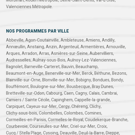
Morbihan
,
Rouen Métropole
,
Seine-Saint-Denis
,
Val-d'Oise
,
Valenciennes Métropole
.
NOS PROGRAMMES PAR VILLE
Abbeville
,
Agon-Coutainville
,
Ambleteuse
,
Amiens
,
Andilly
,
Annœullin
,
Anstaing
,
Anzin
,
Argenteuil
,
Armentières
,
Arnouville
,
Arques
,
Arradon
,
Arras
,
Asnières-sur-Seine
,
Aubervilliers
,
Audresselles
,
Aulnay-sous-Bois
,
Aulnoy-Lez-Valenciennes
,
Bagnolet
,
Barneville-Carteret
,
Bauvin
,
Beauchamp
,
Beaumont-en-Auge
,
Benerville-sur-Mer
,
Berck
,
Béthune
,
Bezons
,
Blainville-sur-Orne
,
Blonville-sur-Mer
,
Bobigny
,
Bondues
,
Bondy
,
Bouffémont
,
Boulogne-sur-Mer
,
Bousbecque
,
Bray Dunes
,
Bretteville-sur-Odon
,
Cabourg
,
Caen
,
Cagny
,
Calais
,
Cambrai
,
Camiers / Sainte Cécile
,
Capinghem
,
Cappelle-la-grande
,
Carpiquet
,
Cayeux-sur-Mer
,
Cergy
,
Chéreng
,
Clichy
,
Clichy-sous-bois
,
Colombelles
,
Colombes
,
Comines
,
Cormeilles-en-Parisis
,
Cormelles-le-Royal
,
Coudekerque-Branche
,
Courbevoie
,
Courseulles-sur-Mer
,
Criel-sur-Mer
,
Croix
,
Cucq / Stella Plage
,
Cysoing
,
Deauville
,
Deuil-la-Barre
,
Dieppe
,