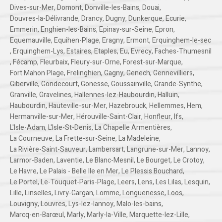
Dives-sur-Mer
,
Domont
,
Donville-les-Bains
,
Douai
,
Douvres-la-Délivrande
,
Drancy
,
Dugny
,
Dunkerque
,
Ecurie
,
Emmerin
,
Enghien-les-Bains
,
Epinay-sur-Seine
,
Epron
,
Equemauville
,
Equihen-Plage
,
Eragny
,
Ermont
,
Erquinghem-le-sec
,
Erquinghem-Lys
,
Estaires
,
Etaples
,
Eu
,
Evrecy
,
Faches-Thumesnil
,
Fécamp
,
Fleurbaix
,
Fleury-sur-Orne
,
Forest-sur-Marque
,
Fort Mahon Plage
,
Frelinghien
,
Gagny
,
Genech
,
Gennevilliers
,
Giberville
,
Gondecourt
,
Gonesse
,
Goussainville
,
Grande-Synthe
,
Granville
,
Gravelines
,
Hallennes-lez-Haubourdin
,
Halluin
,
Haubourdin
,
Hauteville-sur-Mer
,
Hazebrouck
,
Hellemmes
,
Hem
,
Hermanville-sur-Mer
,
Hérouville-Saint-Clair
,
Honfleur
,
Ifs
,
L'Isle-Adam
,
L'Isle-St-Denis
,
La Chapelle Armentières
,
La Courneuve
,
La Frette-sur-Seine
,
La Madeleine
,
La Rivière-Saint-Sauveur
,
Lambersart
,
Langrune-sur-Mer
,
Lannoy
,
Larmor-Baden
,
Laventie
,
Le Blanc-Mesnil
,
Le Bourget
,
Le Crotoy
,
Le Havre
,
Le Palais - Belle Ile en Mer
,
Le Plessis Bouchard
,
Le Portel
,
Le-Touquet-Paris-Plage
,
Leers
,
Lens
,
Les Lilas
,
Lesquin
,
Lille
,
Linselles
,
Livry-Gargan
,
Lomme
,
Longuenesse
,
Loos
,
Louvigny
,
Louvres
,
Lys-lez-lannoy
,
Malo-les-bains
,
Marcq-en-Barœul
,
Marly
,
Marly-la-Ville
,
Marquette-lez-Lille
,