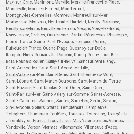
May-sur-Orne
,
Merlimont
,
Merville
,
Merville-Franceville-Plage
,
Mondeville
,
Mons en Baroeul
,
Montfermeil
,
Montigny-les-Cormeilles
,
Montreuil
,
Montreuil-sur-Mer
,
Morbecque
,
Mouvaux
,
Neufchâtel-Hardelot
,
Neuilly-Plaisance
,
Neuilly-sur-Marne
,
Neuville en Ferrain
,
Nieppe
,
Noisy-le-Grand
,
Noisy-le-sec
,
Orchies
,
Ouistreham
,
Pantin
,
Pérenchies
,
Phalempin
,
Pierrefitte-sur-Seine
,
Pont-l'Evêque
,
Pontoise
,
Pornic
,
Puiseux-en-France
,
Quend-Plage
,
Quesnoy-sur-Deûle
,
Rang-du-Fliers
,
Romainville
,
Ronchin
,
Roncq
,
Rosny-sous-Bois
,
Rots
,
Roubaix
,
Rouen
,
Sailly-sur-la-Lys
,
Saint Laurent Blangy
,
Saint-Amand-les-Eaux
,
Saint-André-lez-Lille
,
Saint-Aubin-sur-Mer
,
Saint-Denis
,
Saint-Etienne-au-Mont
,
Saint-Léonard
,
Saint-Martin-Boulogne
,
Saint-Martin-du-Tertre
,
Saint-Nazaire
,
Saint-Nicolas
,
Saint-Omer
,
Saint-Ouen
,
Saint-Pair-sur-Mer
,
Saint-Valery-sur-Somme
,
Sainte-Adresse
,
Sainte-Catherine
,
Sannois
,
Santes
,
Sarcelles
,
Seclin
,
Sevran
,
Sin-Le-Noble
,
Soliers
,
Stains
,
Templemars
,
Templeuve
,
Téteghem
,
Thumeries
,
Toufflers
,
Touques
,
Tourcoing
,
Tourgéville
,
Tremblay-en-France
,
Trouville-sur-Mer
,
Valenciennes
,
Vannes
,
Vendeville
,
Verson
,
Viarmes
,
Villemomble
,
Villeneuve d'Ascq
,
Villeneuve-la-Garenne
,
Villers-sur-Mer
,
Villetaneuse
,
Villiers-le-Bel