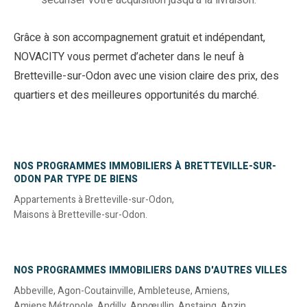
sécuriser votre acquisition jusqu’à la livraison.
Grâce à son accompagnement gratuit et indépendant,
NOVACITY vous permet d’acheter dans le neuf à
Bretteville-sur-Odon avec une vision claire des prix, des
quartiers et des meilleures opportunités du marché.
NOS PROGRAMMES IMMOBILIERS À BRETTEVILLE-SUR-
ODON PAR TYPE DE BIENS
Appartements à Bretteville-sur-Odon
,
Maisons à Bretteville-sur-Odon
.
NOS PROGRAMMES IMMOBILIERS DANS D'AUTRES VILLES
Abbeville
,
Agon-Coutainville
,
Ambleteuse
,
Amiens
,
Amiens Métropole
,
Andilly
,
Annœullin
,
Anstaing
,
Anzin
,