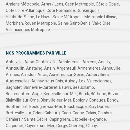
Amiens Métropole
,
Arras / Lens
,
Caen Métropole
,
Côte d’Opale
,
Côte Loire-Atlantique
,
Côte Normande
,
Dunkerquois
,
Hauts-de-Seine
,
Le Havre Seine Métropole
,
Métropole Lilloise
,
Morbihan
,
Rouen Métropole
,
Seine-Saint-Denis
,
Val-d'Oise
,
Valenciennes Métropole
.
NOS PROGRAMMES PAR VILLE
Abbeville
,
Agon-Coutainville
,
Ambleteuse
,
Amiens
,
Andilly
,
Annœullin
,
Anstaing
,
Anzin
,
Argenteuil
,
Armentières
,
Arnouville
,
Arques
,
Arradon
,
Arras
,
Asnières-sur-Seine
,
Aubervilliers
,
Audresselles
,
Aulnay-sous-Bois
,
Aulnoy-Lez-Valenciennes
,
Bagnolet
,
Barneville-Carteret
,
Bauvin
,
Beauchamp
,
Beaumont-en-Auge
,
Benerville-sur-Mer
,
Berck
,
Béthune
,
Bezons
,
Blainville-sur-Orne
,
Blonville-sur-Mer
,
Bobigny
,
Bondues
,
Bondy
,
Bouffémont
,
Boulogne-sur-Mer
,
Bousbecque
,
Bray Dunes
,
Bretteville-sur-Odon
,
Cabourg
,
Caen
,
Cagny
,
Calais
,
Cambrai
,
Camiers / Sainte Cécile
,
Capinghem
,
Cappelle-la-grande
,
Carpiquet
,
Cayeux-sur-Mer
,
Cergy
,
Chéreng
,
Clichy
,