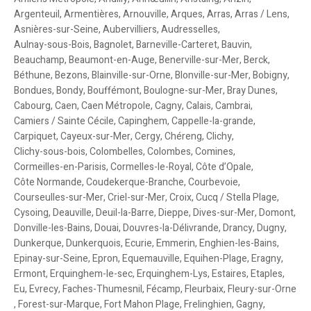
Argenteuil
,
Armentières
,
Arnouville
,
Arques
,
Arras
,
Arras / Lens
,
Asnières-sur-Seine
,
Aubervilliers
,
Audresselles
,
Aulnay-sous-Bois
,
Bagnolet
,
Barneville-Carteret
,
Bauvin
,
Beauchamp
,
Beaumont-en-Auge
,
Benerville-sur-Mer
,
Berck
,
Béthune
,
Bezons
,
Blainville-sur-Orne
,
Blonville-sur-Mer
,
Bobigny
,
Bondues
,
Bondy
,
Bouffémont
,
Boulogne-sur-Mer
,
Bray Dunes
,
Cabourg
,
Caen
,
Caen Métropole
,
Cagny
,
Calais
,
Cambrai
,
Camiers / Sainte Cécile
,
Capinghem
,
Cappelle-la-grande
,
Carpiquet
,
Cayeux-sur-Mer
,
Cergy
,
Chéreng
,
Clichy
,
Clichy-sous-bois
,
Colombelles
,
Colombes
,
Comines
,
Cormeilles-en-Parisis
,
Cormelles-le-Royal
,
Côte d’Opale
,
Côte Normande
,
Coudekerque-Branche
,
Courbevoie
,
Courseulles-sur-Mer
,
Criel-sur-Mer
,
Croix
,
Cucq / Stella Plage
,
Cysoing
,
Deauville
,
Deuil-la-Barre
,
Dieppe
,
Dives-sur-Mer
,
Domont
,
Donville-les-Bains
,
Douai
,
Douvres-la-Délivrande
,
Drancy
,
Dugny
,
Dunkerque
,
Dunkerquois
,
Ecurie
,
Emmerin
,
Enghien-les-Bains
,
Epinay-sur-Seine
,
Epron
,
Equemauville
,
Equihen-Plage
,
Eragny
,
Ermont
,
Erquinghem-le-sec
,
Erquinghem-Lys
,
Estaires
,
Etaples
,
Eu
,
Evrecy
,
Faches-Thumesnil
,
Fécamp
,
Fleurbaix
,
Fleury-sur-Orne
,
Forest-sur-Marque
,
Fort Mahon Plage
,
Frelinghien
,
Gagny
,