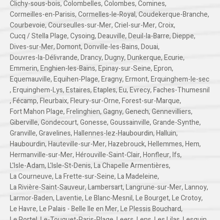
Clichy-sous-bois
,
Colombelles
,
Colombes
,
Comines
,
Cormeilles-en-Parisis
,
Cormelles-le-Royal
,
Coudekerque-Branche
,
Courbevoie
,
Courseulles-sur-Mer
,
Criel-sur-Mer
,
Croix
,
Cucq / Stella Plage
,
Cysoing
,
Deauville
,
Deuil-la-Barre
,
Dieppe
,
Dives-sur-Mer
,
Domont
,
Donville-les-Bains
,
Douai
,
Douvres-la-Délivrande
,
Drancy
,
Dugny
,
Dunkerque
,
Ecurie
,
Emmerin
,
Enghien-les-Bains
,
Epinay-sur-Seine
,
Epron
,
Equemauville
,
Equihen-Plage
,
Eragny
,
Ermont
,
Erquinghem-le-sec
,
Erquinghem-Lys
,
Estaires
,
Etaples
,
Eu
,
Evrecy
,
Faches-Thumesnil
,
Fécamp
,
Fleurbaix
,
Fleury-sur-Orne
,
Forest-sur-Marque
,
Fort Mahon Plage
,
Frelinghien
,
Gagny
,
Genech
,
Gennevilliers
,
Giberville
,
Gondecourt
,
Gonesse
,
Goussainville
,
Grande-Synthe
,
Granville
,
Gravelines
,
Hallennes-lez-Haubourdin
,
Halluin
,
Haubourdin
,
Hauteville-sur-Mer
,
Hazebrouck
,
Hellemmes
,
Hem
,
Hermanville-sur-Mer
,
Hérouville-Saint-Clair
,
Honfleur
,
Ifs
,
L'Isle-Adam
,
L'Isle-St-Denis
,
La Chapelle Armentières
,
La Courneuve
,
La Frette-sur-Seine
,
La Madeleine
,
La Rivière-Saint-Sauveur
,
Lambersart
,
Langrune-sur-Mer
,
Lannoy
,
Larmor-Baden
,
Laventie
,
Le Blanc-Mesnil
,
Le Bourget
,
Le Crotoy
,
Le Havre
,
Le Palais - Belle Ile en Mer
,
Le Plessis Bouchard
,
Le Portel
,
Le-Touquet-Paris-Plage
,
Leers
,
Lens
,
Les Lilas
,
Lesquin
,