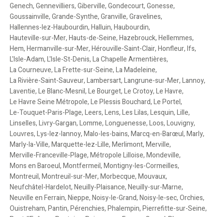
Genech
,
Gennevilliers
,
Giberville
,
Gondecourt
,
Gonesse
,
Goussainville
,
Grande-Synthe
,
Granville
,
Gravelines
,
Hallennes-lez-Haubourdin
,
Halluin
,
Haubourdin
,
Hauteville-sur-Mer
,
Hauts-de-Seine
,
Hazebrouck
,
Hellemmes
,
Hem
,
Hermanville-sur-Mer
,
Hérouville-Saint-Clair
,
Honfleur
,
Ifs
,
L'Isle-Adam
,
L'Isle-St-Denis
,
La Chapelle Armentières
,
La Courneuve
,
La Frette-sur-Seine
,
La Madeleine
,
La Rivière-Saint-Sauveur
,
Lambersart
,
Langrune-sur-Mer
,
Lannoy
,
Laventie
,
Le Blanc-Mesnil
,
Le Bourget
,
Le Crotoy
,
Le Havre
,
Le Havre Seine Métropole
,
Le Plessis Bouchard
,
Le Portel
,
Le-Touquet-Paris-Plage
,
Leers
,
Lens
,
Les Lilas
,
Lesquin
,
Lille
,
Linselles
,
Livry-Gargan
,
Lomme
,
Longuenesse
,
Loos
,
Louvigny
,
Louvres
,
Lys-lez-lannoy
,
Malo-les-bains
,
Marcq-en-Barœul
,
Marly
,
Marly-la-Ville
,
Marquette-lez-Lille
,
Merlimont
,
Merville
,
Merville-Franceville-Plage
,
Métropole Lilloise
,
Mondeville
,
Mons en Baroeul
,
Montfermeil
,
Montigny-les-Cormeilles
,
Montreuil
,
Montreuil-sur-Mer
,
Morbecque
,
Mouvaux
,
Neufchâtel-Hardelot
,
Neuilly-Plaisance
,
Neuilly-sur-Marne
,
Neuville en Ferrain
,
Nieppe
,
Noisy-le-Grand
,
Noisy-le-sec
,
Orchies
,
Ouistreham
,
Pantin
,
Pérenchies
,
Phalempin
,
Pierrefitte-sur-Seine
,