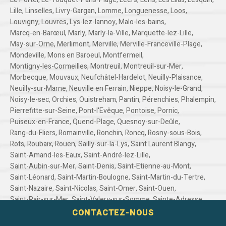
Lille
,
Linselles
,
Livry-Gargan
,
Lomme
,
Longuenesse
,
Loos
,
Louvigny
,
Louvres
,
Lys-lez-lannoy
,
Malo-les-bains
,
Marcq-en-Barœul
,
Marly
,
Marly-la-Ville
,
Marquette-lez-Lille
,
May-sur-Orne
,
Merlimont
,
Merville
,
Merville-Franceville-Plage
,
Mondeville
,
Mons en Baroeul
,
Montfermeil
,
Montigny-les-Cormeilles
,
Montreuil
,
Montreuil-sur-Mer
,
Morbecque
,
Mouvaux
,
Neufchâtel-Hardelot
,
Neuilly-Plaisance
,
Neuilly-sur-Marne
,
Neuville en Ferrain
,
Nieppe
,
Noisy-le-Grand
,
Noisy-le-sec
,
Orchies
,
Ouistreham
,
Pantin
,
Pérenchies
,
Phalempin
,
Pierrefitte-sur-Seine
,
Pont-l'Evêque
,
Pontoise
,
Pornic
,
Puiseux-en-France
,
Quend-Plage
,
Quesnoy-sur-Deûle
,
Rang-du-Fliers
,
Romainville
,
Ronchin
,
Roncq
,
Rosny-sous-Bois
,
Rots
,
Roubaix
,
Rouen
,
Sailly-sur-la-Lys
,
Saint Laurent Blangy
,
Saint-Amand-les-Eaux
,
Saint-André-lez-Lille
,
Saint-Aubin-sur-Mer
,
Saint-Denis
,
Saint-Etienne-au-Mont
,
Saint-Léonard
,
Saint-Martin-Boulogne
,
Saint-Martin-du-Tertre
,
Saint-Nazaire
,
Saint-Nicolas
,
Saint-Omer
,
Saint-Ouen
,
Saint-Pair-sur-Mer
,
Saint-Valery-sur-Somme
,
Sainte-Adresse
,
Sainte-Catherine
,
Sannois
,
Santes
,
Sarcelles
,
Seclin
,
Sevran
,
CONTACTEZ-NOUS
Sin-Le-Noble
,
Soliers
,
Stains
,
Templemars
,
Templeuve
,