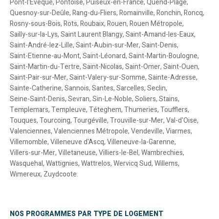
Pont-l'Evêque
,
Pontoise
,
Puiseux-en-France
,
Quend-Plage
,
Quesnoy-sur-Deûle
,
Rang-du-Fliers
,
Romainville
,
Ronchin
,
Roncq
,
Rosny-sous-Bois
,
Rots
,
Roubaix
,
Rouen
,
Rouen Métropole
,
Sailly-sur-la-Lys
,
Saint Laurent Blangy
,
Saint-Amand-les-Eaux
,
Saint-André-lez-Lille
,
Saint-Aubin-sur-Mer
,
Saint-Denis
,
Saint-Etienne-au-Mont
,
Saint-Léonard
,
Saint-Martin-Boulogne
,
Saint-Martin-du-Tertre
,
Saint-Nicolas
,
Saint-Omer
,
Saint-Ouen
,
Saint-Pair-sur-Mer
,
Saint-Valery-sur-Somme
,
Sainte-Adresse
,
Sainte-Catherine
,
Sannois
,
Santes
,
Sarcelles
,
Seclin
,
Seine-Saint-Denis
,
Sevran
,
Sin-Le-Noble
,
Soliers
,
Stains
,
Templemars
,
Templeuve
,
Téteghem
,
Thumeries
,
Toufflers
,
Touques
,
Tourcoing
,
Tourgéville
,
Trouville-sur-Mer
,
Val-d'Oise
,
Valenciennes
,
Valenciennes Métropole
,
Vendeville
,
Viarmes
,
Villemomble
,
Villeneuve d'Ascq
,
Villeneuve-la-Garenne
,
Villers-sur-Mer
,
Villetaneuse
,
Villiers-le-Bel
,
Wambrechies
,
Wasquehal
,
Wattignies
,
Wattrelos
,
Wervicq Sud
,
Willems
,
Wimereux
,
Zuydcoote
.
NOS PROGRAMMES PAR TYPE DE LOGEMENT