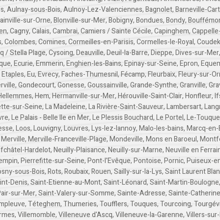
es
,
Aulnay-sous-Bois
,
Aulnoy-Lez-Valenciennes
,
Bagnolet
,
Barneville-Car
lainville-sur-Orne
,
Blonville-sur-Mer
,
Bobigny
,
Bondues
,
Bondy
,
Bouffémo
en
,
Cagny
,
Calais
,
Cambrai
,
Camiers / Sainte Cécile
,
Capinghem
,
Cappelle
s
,
Colombes
,
Comines
,
Cormeilles-en-Parisis
,
Cormelles-le-Royal
,
Coudek
q / Stella Plage
,
Cysoing
,
Deauville
,
Deuil-la-Barre
,
Dieppe
,
Dives-sur-Mer
que
,
Ecurie
,
Emmerin
,
Enghien-les-Bains
,
Epinay-sur-Seine
,
Epron
,
Equem
,
Etaples
,
Eu
,
Evrecy
,
Faches-Thumesnil
,
Fécamp
,
Fleurbaix
,
Fleury-sur-O
rville
,
Gondecourt
,
Gonesse
,
Goussainville
,
Grande-Synthe
,
Granville
,
Gra
Hellemmes
,
Hem
,
Hermanville-sur-Mer
,
Hérouville-Saint-Clair
,
Honfleur
,
If
ette-sur-Seine
,
La Madeleine
,
La Rivière-Saint-Sauveur
,
Lambersart
,
Lang
vre
,
Le Palais - Belle Ile en Mer
,
Le Plessis Bouchard
,
Le Portel
,
Le-Touquet
esse
,
Loos
,
Louvigny
,
Louvres
,
Lys-lez-lannoy
,
Malo-les-bains
,
Marcq-en-
,
Merville
,
Merville-Franceville-Plage
,
Mondeville
,
Mons en Baroeul
,
Montf
fchâtel-Hardelot
,
Neuilly-Plaisance
,
Neuilly-sur-Marne
,
Neuville en Ferrai
empin
,
Pierrefitte-sur-Seine
,
Pont-l'Evêque
,
Pontoise
,
Pornic
,
Puiseux-e
osny-sous-Bois
,
Rots
,
Roubaix
,
Rouen
,
Sailly-sur-la-Lys
,
Saint Laurent Bla
int-Denis
,
Saint-Etienne-au-Mont
,
Saint-Léonard
,
Saint-Martin-Boulogne
Pair-sur-Mer
,
Saint-Valery-sur-Somme
,
Sainte-Adresse
,
Sainte-Catherin
mpleuve
,
Téteghem
,
Thumeries
,
Toufflers
,
Touques
,
Tourcoing
,
Tourgévi
armes
,
Villemomble
,
Villeneuve d'Ascq
,
Villeneuve-la-Garenne
,
Villers-sur