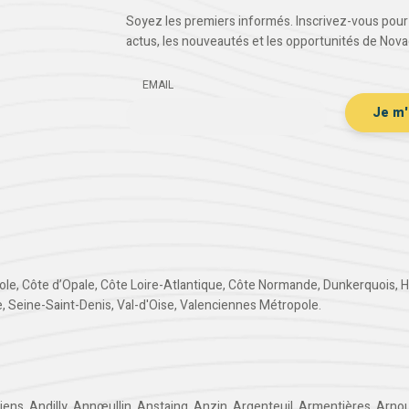
Soyez les premiers informés. Inscrivez-vous pour 
actus, les nouveautés et les opportunités de Nova
EMAIL
ole
,
Côte d’Opale
,
Côte Loire-Atlantique
,
Côte Normande
,
Dunkerquois
,
H
e
,
Seine-Saint-Denis
,
Val-d'Oise
,
Valenciennes Métropole
.
iens
,
Andilly
,
Annœullin
,
Anstaing
,
Anzin
,
Argenteuil
,
Armentières
,
Arnou