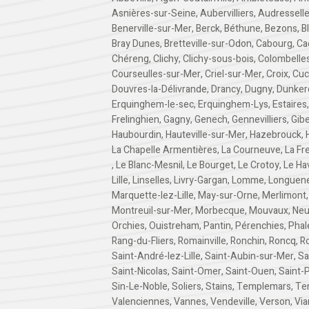
Asnières-sur-Seine
,
Aubervilliers
,
Audressell
Benerville-sur-Mer
,
Berck
,
Béthune
,
Bezons
,
B
Bray Dunes
,
Bretteville-sur-Odon
,
Cabourg
,
Ca
Chéreng
,
Clichy
,
Clichy-sous-bois
,
Colombelle
Courseulles-sur-Mer
,
Criel-sur-Mer
,
Croix
,
Cuc
Douvres-la-Délivrande
,
Drancy
,
Dugny
,
Dunker
Erquinghem-le-sec
,
Erquinghem-Lys
,
Estaires
Frelinghien
,
Gagny
,
Genech
,
Gennevilliers
,
Gibe
Haubourdin
,
Hauteville-sur-Mer
,
Hazebrouck
,
La Chapelle Armentières
,
La Courneuve
,
La Fr
,
Le Blanc-Mesnil
,
Le Bourget
,
Le Crotoy
,
Le Ha
Lille
,
Linselles
,
Livry-Gargan
,
Lomme
,
Longuen
Marquette-lez-Lille
,
May-sur-Orne
,
Merlimont
Montreuil-sur-Mer
,
Morbecque
,
Mouvaux
,
Neu
Orchies
,
Ouistreham
,
Pantin
,
Pérenchies
,
Phal
Rang-du-Fliers
,
Romainville
,
Ronchin
,
Roncq
,
R
Saint-André-lez-Lille
,
Saint-Aubin-sur-Mer
,
Sa
Saint-Nicolas
,
Saint-Omer
,
Saint-Ouen
,
Saint-
Sin-Le-Noble
,
Soliers
,
Stains
,
Templemars
,
Te
Valenciennes
,
Vannes
,
Vendeville
,
Verson
,
Vi