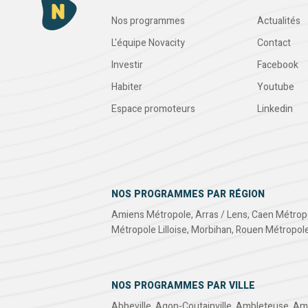
Nos programmes
Actualités
L'équipe Novacity
Contact
Investir
Facebook
Habiter
Youtube
Espace promoteurs
Linkedin
NOS PROGRAMMES PAR RÉGION
Amiens Métropole
,
Arras / Lens
,
Caen Métrop
Métropole Lilloise
,
Morbihan
,
Rouen Métropol
NOS PROGRAMMES PAR VILLE
Abbeville
,
Agon-Coutainville
,
Ambleteuse
,
Am