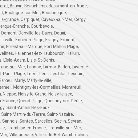
teret
,
Bauvin
,
Beauchamp
,
Beaumont-en-Auge
,
nt
,
Boulogne-sur-Mer
,
Bousbecque
,
-la-grande
,
Carpiquet
,
Cayeux-sur-Mer
,
Cergy
,
erque-Branche
,
Courbevoie
,
,
Domont
,
Donville-les-Bains
,
Douai
,
auville
,
Equihen-Plage
,
Eragny
,
Ermont
,
rne
,
Forest-sur-Marque
,
Fort Mahon Plage
,
velines
,
Hallennes-lez-Haubourdin
,
Halluin
,
s
,
L'Isle-Adam
,
L'Isle-St-Denis
,
rune-sur-Mer
,
Lannoy
,
Larmor-Baden
,
Laventie
-Paris-Plage
,
Leers
,
Lens
,
Les Lilas
,
Lesquin
,
Barœul
,
Marly
,
Marly-la-Ville
,
ermeil
,
Montigny-les-Cormeilles
,
Montreuil
,
n
,
Nieppe
,
Noisy-le-Grand
,
Noisy-le-sec
,
n-France
,
Quend-Plage
,
Quesnoy-sur-Deûle
,
ngy
,
Saint-Amand-les-Eaux
,
,
Saint-Martin-du-Tertre
,
Saint-Nazaire
,
e
,
Sannois
,
Santes
,
Sarcelles
,
Seclin
,
Sevran
,
lle
,
Tremblay-en-France
,
Trouville-sur-Mer
,
-Mer
,
Villetaneuse
,
Villiers-le-Bel
,
Wambrechies