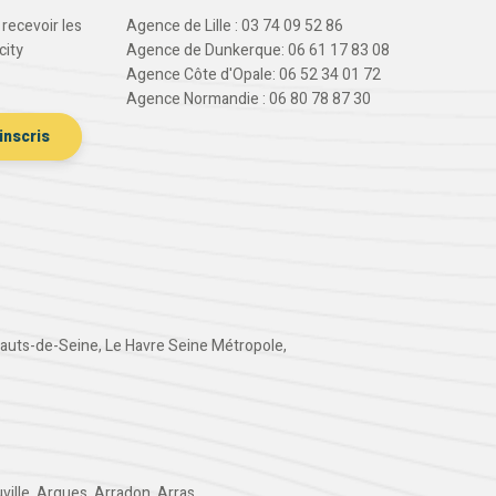
recevoir les
Agence de Lille : 03 74 09 52 86
city
Agence de Dunkerque: 06 61 17 83 08
Agence Côte d'Opale: 06 52 34 01 72
Agence Normandie : 06 80 78 87 30
auts-de-Seine
,
Le Havre Seine Métropole
,
ville
,
Arques
,
Arradon
,
Arras
,