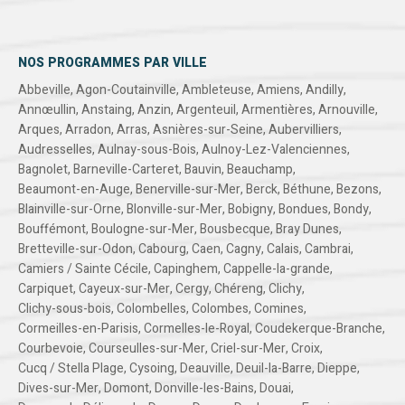
NOS PROGRAMMES PAR VILLE
Abbeville
,
Agon-Coutainville
,
Ambleteuse
,
Amiens
,
Andilly
,
Annœullin
,
Anstaing
,
Anzin
,
Argenteuil
,
Armentières
,
Arnouville
,
Arques
,
Arradon
,
Arras
,
Asnières-sur-Seine
,
Aubervilliers
,
Audresselles
,
Aulnay-sous-Bois
,
Aulnoy-Lez-Valenciennes
,
Bagnolet
,
Barneville-Carteret
,
Bauvin
,
Beauchamp
,
Beaumont-en-Auge
,
Benerville-sur-Mer
,
Berck
,
Béthune
,
Bezons
,
Blainville-sur-Orne
,
Blonville-sur-Mer
,
Bobigny
,
Bondues
,
Bondy
,
Bouffémont
,
Boulogne-sur-Mer
,
Bousbecque
,
Bray Dunes
,
Bretteville-sur-Odon
,
Cabourg
,
Caen
,
Cagny
,
Calais
,
Cambrai
,
Camiers / Sainte Cécile
,
Capinghem
,
Cappelle-la-grande
,
Carpiquet
,
Cayeux-sur-Mer
,
Cergy
,
Chéreng
,
Clichy
,
Clichy-sous-bois
,
Colombelles
,
Colombes
,
Comines
,
Cormeilles-en-Parisis
,
Cormelles-le-Royal
,
Coudekerque-Branche
,
Courbevoie
,
Courseulles-sur-Mer
,
Criel-sur-Mer
,
Croix
,
Cucq / Stella Plage
,
Cysoing
,
Deauville
,
Deuil-la-Barre
,
Dieppe
,
Dives-sur-Mer
,
Domont
,
Donville-les-Bains
,
Douai
,