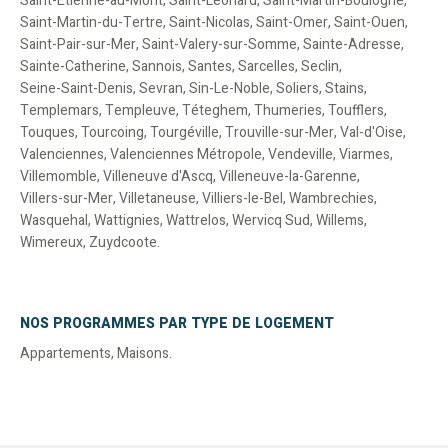
Saint-Etienne-au-Mont
,
Saint-Léonard
,
Saint-Martin-Boulogne
,
Saint-Martin-du-Tertre
,
Saint-Nicolas
,
Saint-Omer
,
Saint-Ouen
,
Saint-Pair-sur-Mer
,
Saint-Valery-sur-Somme
,
Sainte-Adresse
,
Sainte-Catherine
,
Sannois
,
Santes
,
Sarcelles
,
Seclin
,
Seine-Saint-Denis
,
Sevran
,
Sin-Le-Noble
,
Soliers
,
Stains
,
Templemars
,
Templeuve
,
Téteghem
,
Thumeries
,
Toufflers
,
Touques
,
Tourcoing
,
Tourgéville
,
Trouville-sur-Mer
,
Val-d'Oise
,
Valenciennes
,
Valenciennes Métropole
,
Vendeville
,
Viarmes
,
Villemomble
,
Villeneuve d'Ascq
,
Villeneuve-la-Garenne
,
Villers-sur-Mer
,
Villetaneuse
,
Villiers-le-Bel
,
Wambrechies
,
Wasquehal
,
Wattignies
,
Wattrelos
,
Wervicq Sud
,
Willems
,
Wimereux
,
Zuydcoote
.
NOS PROGRAMMES PAR TYPE DE LOGEMENT
Appartements
,
Maisons
.