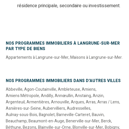
résidence principale, secondaire ou investissement.
NOS PROGRAMMES IMMOBILIERS À LANGRUNE-SUR-MER
PAR TYPE DE BIENS
Appartements à Langrune-sur-Mer
,
Maisons à Langrune-sur-Mer
.
NOS PROGRAMMES IMMOBILIERS DANS D'AUTRES VILLES
Abbeville
,
Agon-Coutainville
,
Ambleteuse
,
Amiens
,
Amiens Métropole
,
Andilly
,
Annœullin
,
Anstaing
,
Anzin
,
Argenteuil
,
Armentières
,
Arnouville
,
Arques
,
Arras
,
Arras / Lens
,
Asnières-sur-Seine
,
Aubervilliers
,
Audresselles
,
Aulnay-sous-Bois
,
Bagnolet
,
Barneville-Carteret
,
Bauvin
,
Beauchamp
,
Beaumont-en-Auge
,
Benerville-sur-Mer
,
Berck
,
Béthune
,
Bezons
,
Blainville-sur-Orne
,
Blonville-sur-Mer
,
Bobigny
,