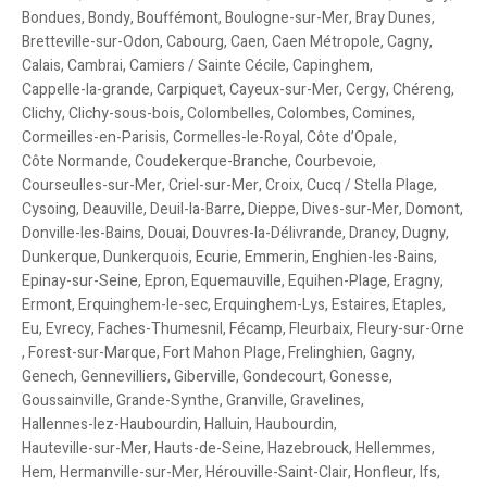
Bondues
,
Bondy
,
Bouffémont
,
Boulogne-sur-Mer
,
Bray Dunes
,
Bretteville-sur-Odon
,
Cabourg
,
Caen
,
Caen Métropole
,
Cagny
,
Calais
,
Cambrai
,
Camiers / Sainte Cécile
,
Capinghem
,
Cappelle-la-grande
,
Carpiquet
,
Cayeux-sur-Mer
,
Cergy
,
Chéreng
,
Clichy
,
Clichy-sous-bois
,
Colombelles
,
Colombes
,
Comines
,
Cormeilles-en-Parisis
,
Cormelles-le-Royal
,
Côte d’Opale
,
Côte Normande
,
Coudekerque-Branche
,
Courbevoie
,
Courseulles-sur-Mer
,
Criel-sur-Mer
,
Croix
,
Cucq / Stella Plage
,
Cysoing
,
Deauville
,
Deuil-la-Barre
,
Dieppe
,
Dives-sur-Mer
,
Domont
,
Donville-les-Bains
,
Douai
,
Douvres-la-Délivrande
,
Drancy
,
Dugny
,
Dunkerque
,
Dunkerquois
,
Ecurie
,
Emmerin
,
Enghien-les-Bains
,
Epinay-sur-Seine
,
Epron
,
Equemauville
,
Equihen-Plage
,
Eragny
,
Ermont
,
Erquinghem-le-sec
,
Erquinghem-Lys
,
Estaires
,
Etaples
,
Eu
,
Evrecy
,
Faches-Thumesnil
,
Fécamp
,
Fleurbaix
,
Fleury-sur-Orne
,
Forest-sur-Marque
,
Fort Mahon Plage
,
Frelinghien
,
Gagny
,
Genech
,
Gennevilliers
,
Giberville
,
Gondecourt
,
Gonesse
,
Goussainville
,
Grande-Synthe
,
Granville
,
Gravelines
,
Hallennes-lez-Haubourdin
,
Halluin
,
Haubourdin
,
Hauteville-sur-Mer
,
Hauts-de-Seine
,
Hazebrouck
,
Hellemmes
,
Hem
,
Hermanville-sur-Mer
,
Hérouville-Saint-Clair
,
Honfleur
,
Ifs
,