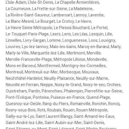
L'Isle-Adam
,
L'Isle-St-Denis
,
La Chapelle Armentières
,
La Courneuve
,
La Frette-sur-Seine
,
La Madeleine
,
La Rivière-Saint-Sauveur
,
Lambersart
,
Lannoy
,
Laventie
,
Le Blanc-Mesnil
,
Le Bourget
,
Le Crotoy
,
Le Havre
,
Le Havre Seine Métropole
,
Le Plessis Bouchard
,
Le Portel
,
Le-Touquet-Paris-Plage
,
Leers
,
Lens
,
Les Lilas
,
Lesquin
,
Lille
,
Linselles
,
Livry-Gargan
,
Lomme
,
Longuenesse
,
Loos
,
Louvigny
,
Louvres
,
Lys-lez-lannoy
,
Malo-les-bains
,
Marcq-en-Barœul
,
Marly
,
Marly-la-Ville
,
Marquette-lez-Lille
,
Merlimont
,
Merville
,
Merville-Franceville-Plage
,
Métropole Lilloise
,
Mondeville
,
Mons en Baroeul
,
Montfermeil
,
Montigny-les-Cormeilles
,
Montreuil
,
Montreuil-sur-Mer
,
Morbecque
,
Mouvaux
,
Neufchâtel-Hardelot
,
Neuilly-Plaisance
,
Neuilly-sur-Marne
,
Neuville en Ferrain
,
Nieppe
,
Noisy-le-Grand
,
Noisy-le-sec
,
Orchies
,
Ouistreham
,
Pantin
,
Pérenchies
,
Phalempin
,
Pierrefitte-sur-Seine
,
Pont-l'Evêque
,
Pontoise
,
Puiseux-en-France
,
Quend-Plage
,
Quesnoy-sur-Deûle
,
Rang-du-Fliers
,
Romainville
,
Ronchin
,
Roncq
,
Rosny-sous-Bois
,
Rots
,
Roubaix
,
Rouen
,
Rouen Métropole
,
Sailly-sur-la-Lys
,
Saint Laurent Blangy
,
Saint-Amand-les-Eaux
,
Saint-André-lez-Lille
,
Saint-Aubin-sur-Mer
,
Saint-Denis
,