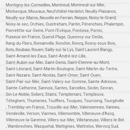
Montigny-les-Cormeilles
,
Montreuil
,
Montreuil-sur-Mer
,
Morbecque
,
Mouvaux
,
Neufchâtel-Hardelot
,
Neuilly-Plaisance
,
Neuilly-sur-Marne
,
Neuville en Ferrain
,
Nieppe
,
Noisy-le-Grand
,
Noisy-le-sec
,
Orchies
,
Ouistreham
,
Pantin
,
Pérenchies
,
Phalempin
,
Pierrefitte-sur-Seine
,
Pont-l'Evêque
,
Pontoise
,
Pornic
,
Puiseux-en-France
,
Quend-Plage
,
Quesnoy-sur-Deûle
,
Rang-du-Fliers
,
Romainville
,
Ronchin
,
Roncq
,
Rosny-sous-Bois
,
Rots
,
Roubaix
,
Rouen
,
Sailly-sur-la-Lys
,
Saint Laurent Blangy
,
Saint-Amand-les-Eaux
,
Saint-André-lez-Lille
,
Saint-Aubin-sur-Mer
,
Saint-Denis
,
Saint-Etienne-au-Mont
,
Saint-Léonard
,
Saint-Martin-Boulogne
,
Saint-Martin-du-Tertre
,
Saint-Nazaire
,
Saint-Nicolas
,
Saint-Omer
,
Saint-Ouen
,
Saint-Pair-sur-Mer
,
Saint-Valery-sur-Somme
,
Sainte-Adresse
,
Sainte-Catherine
,
Sannois
,
Santes
,
Sarcelles
,
Seclin
,
Sevran
,
Sin-Le-Noble
,
Soliers
,
Stains
,
Templemars
,
Templeuve
,
Téteghem
,
Thumeries
,
Toufflers
,
Touques
,
Tourcoing
,
Tourgéville
,
Tremblay-en-France
,
Trouville-sur-Mer
,
Valenciennes
,
Vannes
,
Vendeville
,
Verson
,
Viarmes
,
Villemomble
,
Villeneuve d'Ascq
,
Villeneuve-la-Garenne
,
Villers-sur-Mer
,
Villetaneuse
,
Villiers-le-Bel
,
Wambrechies
,
Wasquehal
,
Wattignies
,
Wattrelos
,
Wervicq Sud
,