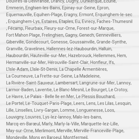
Douvres-la-Délivrande
,
Drancy
,
Dugny
,
Dunkerque
,
Ecurie
,
Emmerin
,
Enghien-les-Bains
,
Epinay-sur-Seine
,
Epron
,
Equemauville
,
Equihen-Plage
,
Eragny
,
Ermont
,
Erquinghem-le-sec
,
Erquinghem-Lys
,
Estaires
,
Etaples
,
Eu
,
Evrecy
,
Faches-Thumesnil
,
Fécamp
,
Fleurbaix
,
Fleury-sur-Orne
,
Forest-sur-Marque
,
Fort Mahon Plage
,
Frelinghien
,
Gagny
,
Genech
,
Gennevilliers
,
Giberville
,
Gondecourt
,
Gonesse
,
Goussainville
,
Grande-Synthe
,
Granville
,
Gravelines
,
Hallennes-lez-Haubourdin
,
Halluin
,
Haubourdin
,
Hauteville-sur-Mer
,
Hazebrouck
,
Hellemmes
,
Hem
,
Hermanville-sur-Mer
,
Hérouville-Saint-Clair
,
Honfleur
,
Ifs
,
L'Isle-Adam
,
L'Isle-St-Denis
,
La Chapelle Armentières
,
La Courneuve
,
La Frette-sur-Seine
,
La Madeleine
,
La Rivière-Saint-Sauveur
,
Lambersart
,
Langrune-sur-Mer
,
Lannoy
,
Larmor-Baden
,
Laventie
,
Le Blanc-Mesnil
,
Le Bourget
,
Le Crotoy
,
Le Havre
,
Le Palais - Belle Ile en Mer
,
Le Plessis Bouchard
,
Le Portel
,
Le-Touquet-Paris-Plage
,
Leers
,
Lens
,
Les Lilas
,
Lesquin
,
Lille
,
Linselles
,
Livry-Gargan
,
Lomme
,
Longuenesse
,
Loos
,
Louvigny
,
Louvres
,
Lys-lez-lannoy
,
Malo-les-bains
,
Marcq-en-Barœul
,
Marly
,
Marly-la-Ville
,
Marquette-lez-Lille
,
May-sur-Orne
,
Merlimont
,
Merville
,
Merville-Franceville-Plage
,
Mondeville
,
Mons en Baroeul
,
Montfermeil
,