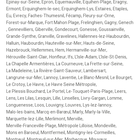
Epinay-sur-Seine
,
Epron
,
Equemauville
,
Equihen-Plage
,
Eragny
,
Ermont
,
Erquinghem-le-sec
,
Erquinghem-Lys
,
Estaires
,
Etaples
,
Eu
,
Evrecy
,
Faches-Thumesnil
,
Fécamp
,
Fleury-sur-Orne
,
Forest-sur-Marque
,
Fort Mahon Plage
,
Frelinghien
,
Gagny
,
Genech
,
Gennevilliers
,
Giberville
,
Gondecourt
,
Gonesse
,
Goussainville
,
Grande-Synthe
,
Granville
,
Gravelines
,
Hallennes-lez-Haubourdin
,
Halluin
,
Haubourdin
,
Hauteville-sur-Mer
,
Hauts-de-Seine
,
Hazebrouck
,
Hellemmes
,
Hem
,
Hermanville-sur-Mer
,
Hérouville-Saint-Clair
,
Honfleur
,
Ifs
,
L'Isle-Adam
,
L'Isle-St-Denis
,
La Chapelle Armentières
,
La Courneuve
,
La Frette-sur-Seine
,
La Madeleine
,
La Rivière-Saint-Sauveur
,
Lambersart
,
Langrune-sur-Mer
,
Lannoy
,
Laventie
,
Le Blanc-Mesnil
,
Le Bourget
,
Le Crotoy
,
Le Havre
,
Le Havre Seine Métropole
,
Le Plessis Bouchard
,
Le Portel
,
Le-Touquet-Paris-Plage
,
Leers
,
Lens
,
Les Lilas
,
Lesquin
,
Lille
,
Linselles
,
Livry-Gargan
,
Lomme
,
Longuenesse
,
Loos
,
Louvigny
,
Louvres
,
Lys-lez-lannoy
,
Malo-les-bains
,
Marcq-en-Barœul
,
Marly
,
Marly-la-Ville
,
Marquette-lez-Lille
,
Merlimont
,
Merville
,
Merville-Franceville-Plage
,
Métropole Lilloise
,
Mondeville
,
Mons en Baroeul
,
Montfermeil
,
Montigny-les-Cormeilles
,
Montreuil
,
Montreuil-sur-Mer
,
Morbecque
,
Mouvaux
,