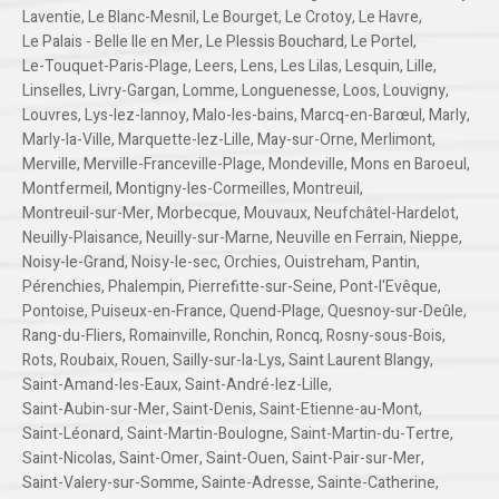
Laventie
,
Le Blanc-Mesnil
,
Le Bourget
,
Le Crotoy
,
Le Havre
,
Le Palais - Belle Ile en Mer
,
Le Plessis Bouchard
,
Le Portel
,
Le-Touquet-Paris-Plage
,
Leers
,
Lens
,
Les Lilas
,
Lesquin
,
Lille
,
Linselles
,
Livry-Gargan
,
Lomme
,
Longuenesse
,
Loos
,
Louvigny
,
Louvres
,
Lys-lez-lannoy
,
Malo-les-bains
,
Marcq-en-Barœul
,
Marly
,
Marly-la-Ville
,
Marquette-lez-Lille
,
May-sur-Orne
,
Merlimont
,
Merville
,
Merville-Franceville-Plage
,
Mondeville
,
Mons en Baroeul
,
Montfermeil
,
Montigny-les-Cormeilles
,
Montreuil
,
Montreuil-sur-Mer
,
Morbecque
,
Mouvaux
,
Neufchâtel-Hardelot
,
Neuilly-Plaisance
,
Neuilly-sur-Marne
,
Neuville en Ferrain
,
Nieppe
,
Noisy-le-Grand
,
Noisy-le-sec
,
Orchies
,
Ouistreham
,
Pantin
,
Pérenchies
,
Phalempin
,
Pierrefitte-sur-Seine
,
Pont-l'Evêque
,
Pontoise
,
Puiseux-en-France
,
Quend-Plage
,
Quesnoy-sur-Deûle
,
Rang-du-Fliers
,
Romainville
,
Ronchin
,
Roncq
,
Rosny-sous-Bois
,
Rots
,
Roubaix
,
Rouen
,
Sailly-sur-la-Lys
,
Saint Laurent Blangy
,
Saint-Amand-les-Eaux
,
Saint-André-lez-Lille
,
Saint-Aubin-sur-Mer
,
Saint-Denis
,
Saint-Etienne-au-Mont
,
Saint-Léonard
,
Saint-Martin-Boulogne
,
Saint-Martin-du-Tertre
,
Saint-Nicolas
,
Saint-Omer
,
Saint-Ouen
,
Saint-Pair-sur-Mer
,
Saint-Valery-sur-Somme
,
Sainte-Adresse
,
Sainte-Catherine
,