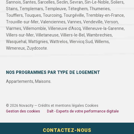
Sannois
,
Santes
,
Sarcelles
,
Seclin
,
Sevran
,
Sin-Le-Noble
,
Soliers
,
Stains
,
Templemars
,
Templeuve
,
Téteghem
,
Thumeries
,
Toufflers
,
Touques
,
Tourcoing
,
Tourgéville
,
Tremblay-en-France
,
Trouville-sur-Mer
,
Valenciennes
,
Vannes
,
Vendeville
,
Verson
,
Viarmes
,
Villemomble
,
Villeneuve d'Ascq
,
Villeneuve-la-Garenne
,
Villers-sur-Mer
,
Villetaneuse
,
Villiers-le-Bel
,
Wambrechies
,
Wasquehal
,
Wattignies
,
Wattrelos
,
Wervicq Sud
,
Willems
,
Wimereux
,
Zuydcoote
.
NOS PROGRAMMES PAR TYPE DE LOGEMENT
Appartements
,
Maisons
.
© 2026 Novacity —
Crédits et mentions légales
Cookies
Gestion des cookies
Dalt - Experts de votre performance digitale
CONTACTEZ-NOUS