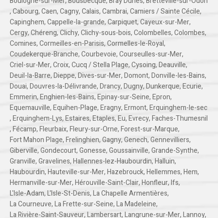
Boulogne-sur-Mer
,
Bousbecque
,
Bray Dunes
,
Bretteville-sur-Odon
,
Cabourg
,
Caen
,
Cagny
,
Calais
,
Cambrai
,
Camiers / Sainte Cécile
,
Capinghem
,
Cappelle-la-grande
,
Carpiquet
,
Cayeux-sur-Mer
,
Cergy
,
Chéreng
,
Clichy
,
Clichy-sous-bois
,
Colombelles
,
Colombes
,
Comines
,
Cormeilles-en-Parisis
,
Cormelles-le-Royal
,
Coudekerque-Branche
,
Courbevoie
,
Courseulles-sur-Mer
,
Criel-sur-Mer
,
Croix
,
Cucq / Stella Plage
,
Cysoing
,
Deauville
,
Deuil-la-Barre
,
Dieppe
,
Dives-sur-Mer
,
Domont
,
Donville-les-Bains
,
Douai
,
Douvres-la-Délivrande
,
Drancy
,
Dugny
,
Dunkerque
,
Ecurie
,
Emmerin
,
Enghien-les-Bains
,
Epinay-sur-Seine
,
Epron
,
Equemauville
,
Equihen-Plage
,
Eragny
,
Ermont
,
Erquinghem-le-sec
,
Erquinghem-Lys
,
Estaires
,
Etaples
,
Eu
,
Evrecy
,
Faches-Thumesnil
,
Fécamp
,
Fleurbaix
,
Fleury-sur-Orne
,
Forest-sur-Marque
,
Fort Mahon Plage
,
Frelinghien
,
Gagny
,
Genech
,
Gennevilliers
,
Giberville
,
Gondecourt
,
Gonesse
,
Goussainville
,
Grande-Synthe
,
Granville
,
Gravelines
,
Hallennes-lez-Haubourdin
,
Halluin
,
Haubourdin
,
Hauteville-sur-Mer
,
Hazebrouck
,
Hellemmes
,
Hem
,
Hermanville-sur-Mer
,
Hérouville-Saint-Clair
,
Honfleur
,
Ifs
,
L'Isle-Adam
,
L'Isle-St-Denis
,
La Chapelle Armentières
,
La Courneuve
,
La Frette-sur-Seine
,
La Madeleine
,
La Rivière-Saint-Sauveur
,
Lambersart
,
Langrune-sur-Mer
,
Lannoy
,