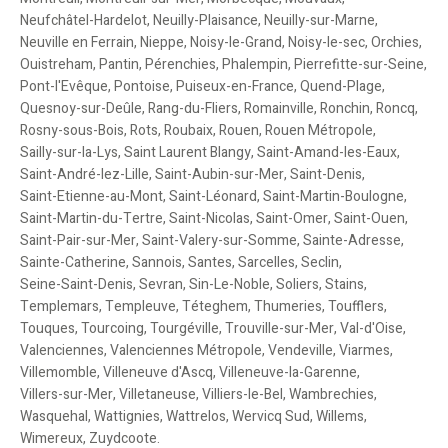
Neufchâtel-Hardelot
,
Neuilly-Plaisance
,
Neuilly-sur-Marne
,
Neuville en Ferrain
,
Nieppe
,
Noisy-le-Grand
,
Noisy-le-sec
,
Orchies
,
Ouistreham
,
Pantin
,
Pérenchies
,
Phalempin
,
Pierrefitte-sur-Seine
,
Pont-l'Evêque
,
Pontoise
,
Puiseux-en-France
,
Quend-Plage
,
Quesnoy-sur-Deûle
,
Rang-du-Fliers
,
Romainville
,
Ronchin
,
Roncq
,
Rosny-sous-Bois
,
Rots
,
Roubaix
,
Rouen
,
Rouen Métropole
,
Sailly-sur-la-Lys
,
Saint Laurent Blangy
,
Saint-Amand-les-Eaux
,
Saint-André-lez-Lille
,
Saint-Aubin-sur-Mer
,
Saint-Denis
,
Saint-Etienne-au-Mont
,
Saint-Léonard
,
Saint-Martin-Boulogne
,
Saint-Martin-du-Tertre
,
Saint-Nicolas
,
Saint-Omer
,
Saint-Ouen
,
Saint-Pair-sur-Mer
,
Saint-Valery-sur-Somme
,
Sainte-Adresse
,
Sainte-Catherine
,
Sannois
,
Santes
,
Sarcelles
,
Seclin
,
Seine-Saint-Denis
,
Sevran
,
Sin-Le-Noble
,
Soliers
,
Stains
,
Templemars
,
Templeuve
,
Téteghem
,
Thumeries
,
Toufflers
,
Touques
,
Tourcoing
,
Tourgéville
,
Trouville-sur-Mer
,
Val-d'Oise
,
Valenciennes
,
Valenciennes Métropole
,
Vendeville
,
Viarmes
,
Villemomble
,
Villeneuve d'Ascq
,
Villeneuve-la-Garenne
,
Villers-sur-Mer
,
Villetaneuse
,
Villiers-le-Bel
,
Wambrechies
,
Wasquehal
,
Wattignies
,
Wattrelos
,
Wervicq Sud
,
Willems
,
Wimereux
,
Zuydcoote
.