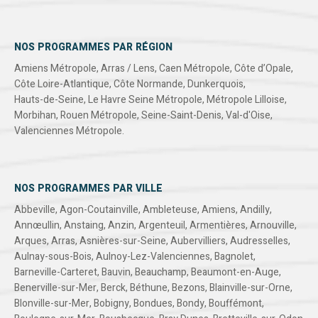
NOS PROGRAMMES PAR RÉGION
Amiens Métropole
,
Arras / Lens
,
Caen Métropole
,
Côte d’Opale
,
Côte Loire-Atlantique
,
Côte Normande
,
Dunkerquois
,
Hauts-de-Seine
,
Le Havre Seine Métropole
,
Métropole Lilloise
,
Morbihan
,
Rouen Métropole
,
Seine-Saint-Denis
,
Val-d'Oise
,
Valenciennes Métropole
.
NOS PROGRAMMES PAR VILLE
Abbeville
,
Agon-Coutainville
,
Ambleteuse
,
Amiens
,
Andilly
,
Annœullin
,
Anstaing
,
Anzin
,
Argenteuil
,
Armentières
,
Arnouville
,
Arques
,
Arras
,
Asnières-sur-Seine
,
Aubervilliers
,
Audresselles
,
Aulnay-sous-Bois
,
Aulnoy-Lez-Valenciennes
,
Bagnolet
,
Barneville-Carteret
,
Bauvin
,
Beauchamp
,
Beaumont-en-Auge
,
Benerville-sur-Mer
,
Berck
,
Béthune
,
Bezons
,
Blainville-sur-Orne
,
Blonville-sur-Mer
,
Bobigny
,
Bondues
,
Bondy
,
Bouffémont
,