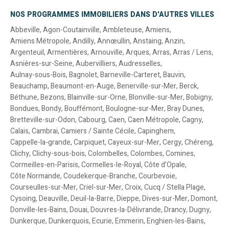
NOS PROGRAMMES IMMOBILIERS DANS D'AUTRES VILLES
Abbeville
,
Agon-Coutainville
,
Ambleteuse
,
Amiens
,
Amiens Métropole
,
Andilly
,
Annœullin
,
Anstaing
,
Anzin
,
Argenteuil
,
Armentières
,
Arnouville
,
Arques
,
Arras
,
Arras / Lens
,
Asnières-sur-Seine
,
Aubervilliers
,
Audresselles
,
Aulnay-sous-Bois
,
Bagnolet
,
Barneville-Carteret
,
Bauvin
,
Beauchamp
,
Beaumont-en-Auge
,
Benerville-sur-Mer
,
Berck
,
Béthune
,
Bezons
,
Blainville-sur-Orne
,
Blonville-sur-Mer
,
Bobigny
,
Bondues
,
Bondy
,
Bouffémont
,
Boulogne-sur-Mer
,
Bray Dunes
,
Bretteville-sur-Odon
,
Cabourg
,
Caen
,
Caen Métropole
,
Cagny
,
Calais
,
Cambrai
,
Camiers / Sainte Cécile
,
Capinghem
,
Cappelle-la-grande
,
Carpiquet
,
Cayeux-sur-Mer
,
Cergy
,
Chéreng
,
Clichy
,
Clichy-sous-bois
,
Colombelles
,
Colombes
,
Comines
,
Cormeilles-en-Parisis
,
Cormelles-le-Royal
,
Côte d’Opale
,
Côte Normande
,
Coudekerque-Branche
,
Courbevoie
,
Courseulles-sur-Mer
,
Criel-sur-Mer
,
Croix
,
Cucq / Stella Plage
,
Cysoing
,
Deauville
,
Deuil-la-Barre
,
Dieppe
,
Dives-sur-Mer
,
Domont
,
Donville-les-Bains
,
Douai
,
Douvres-la-Délivrande
,
Drancy
,
Dugny
,
Dunkerque
,
Dunkerquois
,
Ecurie
,
Emmerin
,
Enghien-les-Bains
,