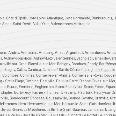
ole
,
Côte d’Opale
,
Côte Loire-Atlantique
,
Côte Normande
,
Dunkerquois
,
H
e
,
Seine-Saint-Denis
,
Val-d'Oise
,
Valenciennes Métropole
.
iens
,
Andilly
,
Annœullin
,
Anstaing
,
Anzin
,
Argenteuil
,
Armentières
,
Arnou
es
,
Aulnay-sous-Bois
,
Aulnoy-Lez-Valenciennes
,
Bagnolet
,
Barneville-Car
lainville-sur-Orne
,
Blonville-sur-Mer
,
Bobigny
,
Bondues
,
Bondy
,
Bouffémo
en
,
Cagny
,
Calais
,
Cambrai
,
Camiers / Sainte Cécile
,
Capinghem
,
Cappelle
s
,
Colombes
,
Comines
,
Cormeilles-en-Parisis
,
Cormelles-le-Royal
,
Coudek
q / Stella Plage
,
Cysoing
,
Deauville
,
Deuil-la-Barre
,
Dieppe
,
Dives-sur-Mer
que
,
Ecurie
,
Emmerin
,
Enghien-les-Bains
,
Epinay-sur-Seine
,
Epron
,
Equem
,
Etaples
,
Eu
,
Evrecy
,
Faches-Thumesnil
,
Fécamp
,
Fleurbaix
,
Fleury-sur-O
rville
,
Gondecourt
,
Gonesse
,
Goussainville
,
Grande-Synthe
,
Granville
,
Gra
Hellemmes
,
Hem
,
Hermanville-sur-Mer
,
Hérouville-Saint-Clair
,
Honfleur
,
If
ette-sur-Seine
,
La Madeleine
,
La Rivière-Saint-Sauveur
,
Lambersart
,
Lang
vre
,
Le Palais - Belle Ile en Mer
,
Le Plessis Bouchard
,
Le Portel
,
Le-Touquet