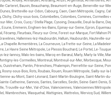
ropole
,
Andilly
,
Annœullin
,
Anstaing
,
Anzin
,
Argenteuil
,
Armentières
,
Arn
lle-Carteret
,
Bauvin
,
Beauchamp
,
Beaumont-en-Auge
,
Benerville-sur-Me
 Dunes
,
Bretteville-sur-Odon
,
Cabourg
,
Caen
,
Caen Métropole
,
Cagny
,
Cal
g
,
Clichy
,
Clichy-sous-bois
,
Colombelles
,
Colombes
,
Comines
,
Cormeilles-
-sur-Mer
,
Croix
,
Cucq / Stella Plage
,
Cysoing
,
Deauville
,
Deuil-la-Barre
,
Die
s
,
Ecurie
,
Emmerin
,
Enghien-les-Bains
,
Epinay-sur-Seine
,
Epron
,
Equemauv
il
,
Fécamp
,
Fleurbaix
,
Fleury-sur-Orne
,
Forest-sur-Marque
,
Fort Mahon P
Gravelines
,
Hallennes-lez-Haubourdin
,
Halluin
,
Haubourdin
,
Hauteville-su
La Chapelle Armentières
,
La Courneuve
,
La Frette-sur-Seine
,
La Madelei
vre
,
Le Havre Seine Métropole
,
Le Plessis Bouchard
,
Le Portel
,
Le-Touquet
ys-lez-lannoy
,
Malo-les-bains
,
Marcq-en-Barœul
,
Marly
,
Marly-la-Ville
,
Mar
ontigny-les-Cormeilles
,
Montreuil
,
Montreuil-sur-Mer
,
Morbecque
,
Mou
es
,
Ouistreham
,
Pantin
,
Pérenchies
,
Phalempin
,
Pierrefitte-sur-Seine
,
Pon
q
,
Rosny-sous-Bois
,
Rots
,
Roubaix
,
Rouen
,
Rouen Métropole
,
Sailly-sur-la
Etienne-au-Mont
,
Saint-Léonard
,
Saint-Martin-Boulogne
,
Saint-Martin-du
Sainte-Catherine
,
Sannois
,
Santes
,
Sarcelles
,
Seclin
,
Seine-Saint-Denis
,
S
lle
,
Trouville-sur-Mer
,
Val-d'Oise
,
Valenciennes
,
Valenciennes Métropole
Bel
,
Wambrechies
,
Wasquehal
,
Wattignies
,
Wattrelos
,
Wervicq Sud
,
Wille