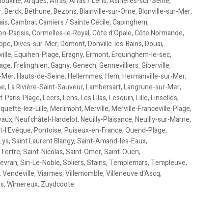
ouville
,
Arques
,
Arras
,
Arras / Lens
,
Asnières-sur-Seine
,
r
,
Berck
,
Béthune
,
Bezons
,
Blainville-sur-Orne
,
Blonville-sur-Mer
,
ais
,
Cambrai
,
Camiers / Sainte Cécile
,
Capinghem
,
en-Parisis
,
Cormelles-le-Royal
,
Côte d’Opale
,
Côte Normande
,
ppe
,
Dives-sur-Mer
,
Domont
,
Donville-les-Bains
,
Douai
,
ille
,
Equihen-Plage
,
Eragny
,
Ermont
,
Erquinghem-le-sec
,
lage
,
Frelinghien
,
Gagny
,
Genech
,
Gennevilliers
,
Giberville
,
r-Mer
,
Hauts-de-Seine
,
Hellemmes
,
Hem
,
Hermanville-sur-Mer
,
ne
,
La Rivière-Saint-Sauveur
,
Lambersart
,
Langrune-sur-Mer
,
-Paris-Plage
,
Leers
,
Lens
,
Les Lilas
,
Lesquin
,
Lille
,
Linselles
,
quette-lez-Lille
,
Merlimont
,
Merville
,
Merville-Franceville-Plage
,
vaux
,
Neufchâtel-Hardelot
,
Neuilly-Plaisance
,
Neuilly-sur-Marne
,
t-l'Evêque
,
Pontoise
,
Puiseux-en-France
,
Quend-Plage
,
-Lys
,
Saint Laurent Blangy
,
Saint-Amand-les-Eaux
,
-Tertre
,
Saint-Nicolas
,
Saint-Omer
,
Saint-Ouen
,
evran
,
Sin-Le-Noble
,
Soliers
,
Stains
,
Templemars
,
Templeuve
,
,
Vendeville
,
Viarmes
,
Villemomble
,
Villeneuve d'Ascq
,
ms
,
Wimereux
,
Zuydcoote
.