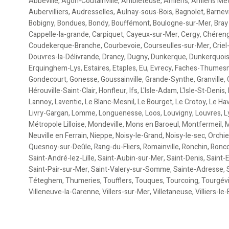
Abbeville
,
Agon-Coutainville
,
Ambleteuse
,
Amiens
,
Amiens Mét
Aubervilliers
,
Audresselles
,
Aulnay-sous-Bois
,
Bagnolet
,
Barnevi
Bobigny
,
Bondues
,
Bondy
,
Bouffémont
,
Boulogne-sur-Mer
,
Bray
Cappelle-la-grande
,
Carpiquet
,
Cayeux-sur-Mer
,
Cergy
,
Chéren
Coudekerque-Branche
,
Courbevoie
,
Courseulles-sur-Mer
,
Criel
Douvres-la-Délivrande
,
Drancy
,
Dugny
,
Dunkerque
,
Dunkerquoi
Erquinghem-Lys
,
Estaires
,
Etaples
,
Eu
,
Evrecy
,
Faches-Thumesn
Gondecourt
,
Gonesse
,
Goussainville
,
Grande-Synthe
,
Granville
,
Hérouville-Saint-Clair
,
Honfleur
,
Ifs
,
L'Isle-Adam
,
L'Isle-St-Denis
,
Lannoy
,
Laventie
,
Le Blanc-Mesnil
,
Le Bourget
,
Le Crotoy
,
Le Ha
Livry-Gargan
,
Lomme
,
Longuenesse
,
Loos
,
Louvigny
,
Louvres
,
L
Métropole Lilloise
,
Mondeville
,
Mons en Baroeul
,
Montfermeil
,
M
Neuville en Ferrain
,
Nieppe
,
Noisy-le-Grand
,
Noisy-le-sec
,
Orchi
Quesnoy-sur-Deûle
,
Rang-du-Fliers
,
Romainville
,
Ronchin
,
Ronc
Saint-André-lez-Lille
,
Saint-Aubin-sur-Mer
,
Saint-Denis
,
Saint-
Saint-Pair-sur-Mer
,
Saint-Valery-sur-Somme
,
Sainte-Adresse
,
Téteghem
,
Thumeries
,
Toufflers
,
Touques
,
Tourcoing
,
Tourgévi
Villeneuve-la-Garenne
,
Villers-sur-Mer
,
Villetaneuse
,
Villiers-le-