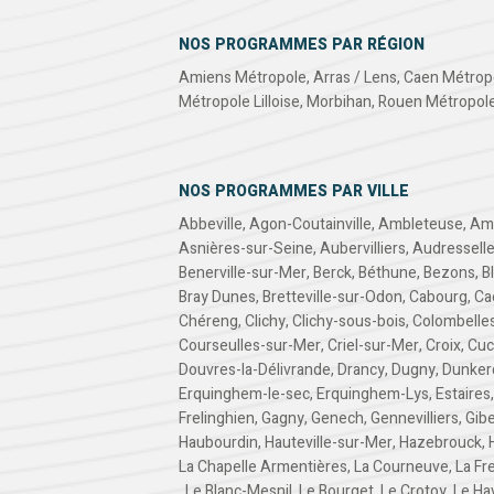
NOS PROGRAMMES PAR RÉGION
Amiens Métropole
,
Arras / Lens
,
Caen Métrop
Métropole Lilloise
,
Morbihan
,
Rouen Métropol
NOS PROGRAMMES PAR VILLE
Abbeville
,
Agon-Coutainville
,
Ambleteuse
,
Am
Asnières-sur-Seine
,
Aubervilliers
,
Audressell
Benerville-sur-Mer
,
Berck
,
Béthune
,
Bezons
,
B
Bray Dunes
,
Bretteville-sur-Odon
,
Cabourg
,
Ca
Chéreng
,
Clichy
,
Clichy-sous-bois
,
Colombelle
Courseulles-sur-Mer
,
Criel-sur-Mer
,
Croix
,
Cuc
Douvres-la-Délivrande
,
Drancy
,
Dugny
,
Dunker
Erquinghem-le-sec
,
Erquinghem-Lys
,
Estaires
Frelinghien
,
Gagny
,
Genech
,
Gennevilliers
,
Gibe
Haubourdin
,
Hauteville-sur-Mer
,
Hazebrouck
,
La Chapelle Armentières
,
La Courneuve
,
La Fr
,
Le Blanc-Mesnil
,
Le Bourget
,
Le Crotoy
,
Le Ha