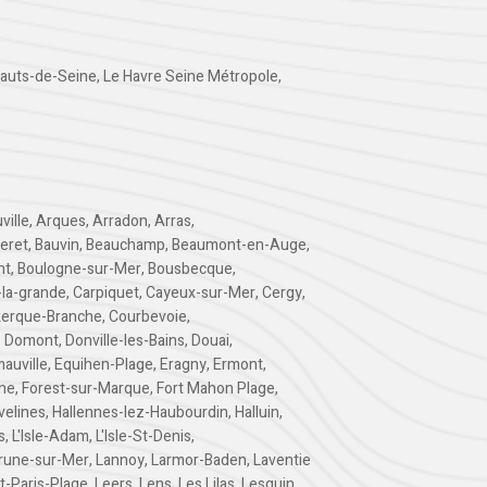
auts-de-Seine
,
Le Havre Seine Métropole
,
ville
,
Arques
,
Arradon
,
Arras
,
teret
,
Bauvin
,
Beauchamp
,
Beaumont-en-Auge
,
nt
,
Boulogne-sur-Mer
,
Bousbecque
,
-la-grande
,
Carpiquet
,
Cayeux-sur-Mer
,
Cergy
,
erque-Branche
,
Courbevoie
,
,
Domont
,
Donville-les-Bains
,
Douai
,
auville
,
Equihen-Plage
,
Eragny
,
Ermont
,
rne
,
Forest-sur-Marque
,
Fort Mahon Plage
,
velines
,
Hallennes-lez-Haubourdin
,
Halluin
,
s
,
L'Isle-Adam
,
L'Isle-St-Denis
,
rune-sur-Mer
,
Lannoy
,
Larmor-Baden
,
Laventie
-Paris-Plage
,
Leers
,
Lens
,
Les Lilas
,
Lesquin
,