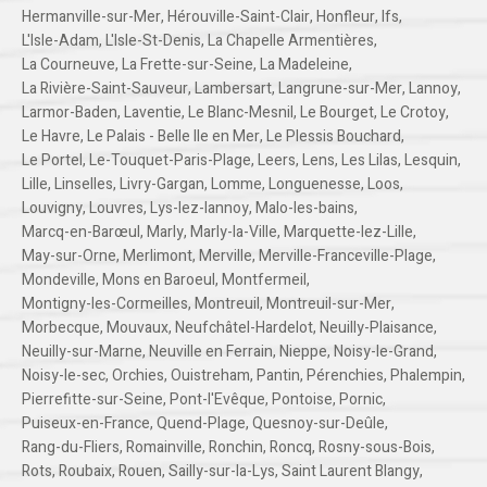
Hermanville-sur-Mer
,
Hérouville-Saint-Clair
,
Honfleur
,
Ifs
,
L'Isle-Adam
,
L'Isle-St-Denis
,
La Chapelle Armentières
,
La Courneuve
,
La Frette-sur-Seine
,
La Madeleine
,
La Rivière-Saint-Sauveur
,
Lambersart
,
Langrune-sur-Mer
,
Lannoy
,
Larmor-Baden
,
Laventie
,
Le Blanc-Mesnil
,
Le Bourget
,
Le Crotoy
,
Le Havre
,
Le Palais - Belle Ile en Mer
,
Le Plessis Bouchard
,
Le Portel
,
Le-Touquet-Paris-Plage
,
Leers
,
Lens
,
Les Lilas
,
Lesquin
,
Lille
,
Linselles
,
Livry-Gargan
,
Lomme
,
Longuenesse
,
Loos
,
Louvigny
,
Louvres
,
Lys-lez-lannoy
,
Malo-les-bains
,
Marcq-en-Barœul
,
Marly
,
Marly-la-Ville
,
Marquette-lez-Lille
,
May-sur-Orne
,
Merlimont
,
Merville
,
Merville-Franceville-Plage
,
Mondeville
,
Mons en Baroeul
,
Montfermeil
,
Montigny-les-Cormeilles
,
Montreuil
,
Montreuil-sur-Mer
,
Morbecque
,
Mouvaux
,
Neufchâtel-Hardelot
,
Neuilly-Plaisance
,
Neuilly-sur-Marne
,
Neuville en Ferrain
,
Nieppe
,
Noisy-le-Grand
,
Noisy-le-sec
,
Orchies
,
Ouistreham
,
Pantin
,
Pérenchies
,
Phalempin
,
Pierrefitte-sur-Seine
,
Pont-l'Evêque
,
Pontoise
,
Pornic
,
Puiseux-en-France
,
Quend-Plage
,
Quesnoy-sur-Deûle
,
Rang-du-Fliers
,
Romainville
,
Ronchin
,
Roncq
,
Rosny-sous-Bois
,
Rots
,
Roubaix
,
Rouen
,
Sailly-sur-la-Lys
,
Saint Laurent Blangy
,