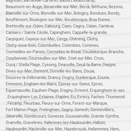
Bagnolet
,
Barneville-Carteret
,
Bauvin
,
Beauchamp
,
Beaumont-en-Auge
,
Benerville-sur-Mer
,
Berck
,
Béthune
,
Bezons
,
Blainville-sur-Orne
,
Blonville-sur-Mer
,
Bobigny
,
Bondues
,
Bondy
,
Bouffémont
,
Boulogne-sur-Mer
,
Bousbecque
,
Bray Dunes
,
Bretteville-sur-Odon
,
Cabourg
,
Caen
,
Cagny
,
Calais
,
Cambrai
,
Camiers / Sainte Cécile
,
Capinghem
,
Cappelle-la-grande
,
Carpiquet
,
Cayeux-sur-Mer
,
Cergy
,
Chéreng
,
Clichy
,
Clichy-sous-bois
,
Colombelles
,
Colombes
,
Comines
,
Cormeilles-en-Parisis
,
Cormelles-le-Royal
,
Coudekerque-Branche
,
Courbevoie
,
Courseulles-sur-Mer
,
Criel-sur-Mer
,
Croix
,
Cucq / Stella Plage
,
Cysoing
,
Deauville
,
Deuil-la-Barre
,
Dieppe
,
Dives-sur-Mer
,
Domont
,
Donville-les-Bains
,
Douai
,
Douvres-la-Délivrande
,
Drancy
,
Dugny
,
Dunkerque
,
Ecurie
,
Emmerin
,
Enghien-les-Bains
,
Epinay-sur-Seine
,
Epron
,
Equemauville
,
Equihen-Plage
,
Eragny
,
Ermont
,
Erquinghem-le-sec
,
Erquinghem-Lys
,
Estaires
,
Etaples
,
Eu
,
Evrecy
,
Faches-Thumesnil
,
Fécamp
,
Fleurbaix
,
Fleury-sur-Orne
,
Forest-sur-Marque
,
Fort Mahon Plage
,
Frelinghien
,
Gagny
,
Genech
,
Gennevilliers
,
Giberville
,
Gondecourt
,
Gonesse
,
Goussainville
,
Grande-Synthe
,
Granville
,
Gravelines
,
Hallennes-lez-Haubourdin
,
Halluin
,
Haubourdin
,
Hauteville-sur-Mer
,
Hazebrouck
,
Hellemmes
,
Hem
,