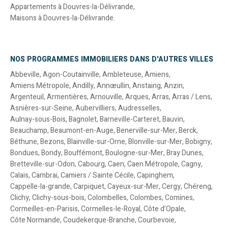
Appartements à Douvres-la-Délivrande
,
Maisons à Douvres-la-Délivrande
.
NOS PROGRAMMES IMMOBILIERS DANS D'AUTRES VILLES
Abbeville
,
Agon-Coutainville
,
Ambleteuse
,
Amiens
,
Amiens Métropole
,
Andilly
,
Annœullin
,
Anstaing
,
Anzin
,
Argenteuil
,
Armentières
,
Arnouville
,
Arques
,
Arras
,
Arras / Lens
,
Asnières-sur-Seine
,
Aubervilliers
,
Audresselles
,
Aulnay-sous-Bois
,
Bagnolet
,
Barneville-Carteret
,
Bauvin
,
Beauchamp
,
Beaumont-en-Auge
,
Benerville-sur-Mer
,
Berck
,
Béthune
,
Bezons
,
Blainville-sur-Orne
,
Blonville-sur-Mer
,
Bobigny
,
Bondues
,
Bondy
,
Bouffémont
,
Boulogne-sur-Mer
,
Bray Dunes
,
Bretteville-sur-Odon
,
Cabourg
,
Caen
,
Caen Métropole
,
Cagny
,
Calais
,
Cambrai
,
Camiers / Sainte Cécile
,
Capinghem
,
Cappelle-la-grande
,
Carpiquet
,
Cayeux-sur-Mer
,
Cergy
,
Chéreng
,
Clichy
,
Clichy-sous-bois
,
Colombelles
,
Colombes
,
Comines
,
Cormeilles-en-Parisis
,
Cormelles-le-Royal
,
Côte d’Opale
,
Côte Normande
,
Coudekerque-Branche
,
Courbevoie
,