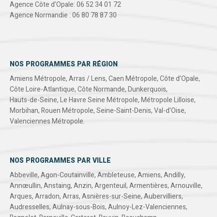
Agence Côte d'Opale: 06 52 34 01 72
Agence Normandie : 06 80 78 87 30
NOS PROGRAMMES PAR RÉGION
Amiens Métropole
,
Arras / Lens
,
Caen Métropole
,
Côte d’Opale
,
Côte Loire-Atlantique
,
Côte Normande
,
Dunkerquois
,
Hauts-de-Seine
,
Le Havre Seine Métropole
,
Métropole Lilloise
,
Morbihan
,
Rouen Métropole
,
Seine-Saint-Denis
,
Val-d'Oise
,
Valenciennes Métropole
.
NOS PROGRAMMES PAR VILLE
Abbeville
,
Agon-Coutainville
,
Ambleteuse
,
Amiens
,
Andilly
,
Annœullin
,
Anstaing
,
Anzin
,
Argenteuil
,
Armentières
,
Arnouville
,
Arques
,
Arradon
,
Arras
,
Asnières-sur-Seine
,
Aubervilliers
,
Audresselles
,
Aulnay-sous-Bois
,
Aulnoy-Lez-Valenciennes
,