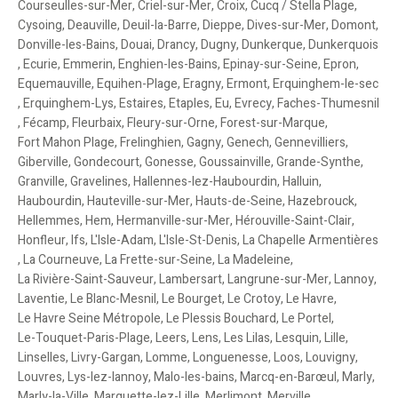
Courseulles-sur-Mer
,
Criel-sur-Mer
,
Croix
,
Cucq / Stella Plage
,
Cysoing
,
Deauville
,
Deuil-la-Barre
,
Dieppe
,
Dives-sur-Mer
,
Domont
,
Donville-les-Bains
,
Douai
,
Drancy
,
Dugny
,
Dunkerque
,
Dunkerquois
,
Ecurie
,
Emmerin
,
Enghien-les-Bains
,
Epinay-sur-Seine
,
Epron
,
Equemauville
,
Equihen-Plage
,
Eragny
,
Ermont
,
Erquinghem-le-sec
,
Erquinghem-Lys
,
Estaires
,
Etaples
,
Eu
,
Evrecy
,
Faches-Thumesnil
,
Fécamp
,
Fleurbaix
,
Fleury-sur-Orne
,
Forest-sur-Marque
,
Fort Mahon Plage
,
Frelinghien
,
Gagny
,
Genech
,
Gennevilliers
,
Giberville
,
Gondecourt
,
Gonesse
,
Goussainville
,
Grande-Synthe
,
Granville
,
Gravelines
,
Hallennes-lez-Haubourdin
,
Halluin
,
Haubourdin
,
Hauteville-sur-Mer
,
Hauts-de-Seine
,
Hazebrouck
,
Hellemmes
,
Hem
,
Hermanville-sur-Mer
,
Hérouville-Saint-Clair
,
Honfleur
,
Ifs
,
L'Isle-Adam
,
L'Isle-St-Denis
,
La Chapelle Armentières
,
La Courneuve
,
La Frette-sur-Seine
,
La Madeleine
,
La Rivière-Saint-Sauveur
,
Lambersart
,
Langrune-sur-Mer
,
Lannoy
,
Laventie
,
Le Blanc-Mesnil
,
Le Bourget
,
Le Crotoy
,
Le Havre
,
Le Havre Seine Métropole
,
Le Plessis Bouchard
,
Le Portel
,
Le-Touquet-Paris-Plage
,
Leers
,
Lens
,
Les Lilas
,
Lesquin
,
Lille
,
Linselles
,
Livry-Gargan
,
Lomme
,
Longuenesse
,
Loos
,
Louvigny
,
Louvres
,
Lys-lez-lannoy
,
Malo-les-bains
,
Marcq-en-Barœul
,
Marly
,
Marly-la-Ville
,
Marquette-lez-Lille
,
Merlimont
,
Merville
,