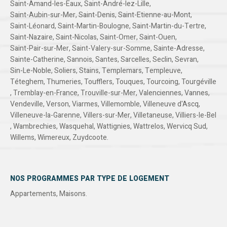
Saint-Amand-les-Eaux
,
Saint-André-lez-Lille
,
Saint-Aubin-sur-Mer
,
Saint-Denis
,
Saint-Etienne-au-Mont
,
Saint-Léonard
,
Saint-Martin-Boulogne
,
Saint-Martin-du-Tertre
,
Saint-Nazaire
,
Saint-Nicolas
,
Saint-Omer
,
Saint-Ouen
,
Saint-Pair-sur-Mer
,
Saint-Valery-sur-Somme
,
Sainte-Adresse
,
Sainte-Catherine
,
Sannois
,
Santes
,
Sarcelles
,
Seclin
,
Sevran
,
Sin-Le-Noble
,
Soliers
,
Stains
,
Templemars
,
Templeuve
,
Téteghem
,
Thumeries
,
Toufflers
,
Touques
,
Tourcoing
,
Tourgéville
,
Tremblay-en-France
,
Trouville-sur-Mer
,
Valenciennes
,
Vannes
,
Vendeville
,
Verson
,
Viarmes
,
Villemomble
,
Villeneuve d'Ascq
,
Villeneuve-la-Garenne
,
Villers-sur-Mer
,
Villetaneuse
,
Villiers-le-Bel
,
Wambrechies
,
Wasquehal
,
Wattignies
,
Wattrelos
,
Wervicq Sud
,
Willems
,
Wimereux
,
Zuydcoote
.
NOS PROGRAMMES PAR TYPE DE LOGEMENT
Appartements
,
Maisons
.