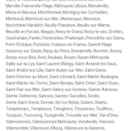
Merville-Franceville-Plage
,
Métropole Lilloise
,
Mondeville
,
Mons en Baroeul
,
Montfermeil
,
Montigny-les-Cormeilles
,
Montreuil
,
Montreuil-sur-Mer
,
Morbecque
,
Mouvaux
,
Neufchâtel-Hardelot
,
Neuilly-Plaisance
,
Neuilly-sur-Marne
,
Neuville en Ferrain
,
Nieppe
,
Noisy-le-Grand
,
Noisy-le-sec
,
Orchies
,
Ouistreham
,
Pantin
,
Pérenchies
,
Phalempin
,
Pierrefitte-sur-Seine
,
Pont-l'Evêque
,
Pontoise
,
Puiseux-en-France
,
Quend-Plage
,
Quesnoy-sur-Deûle
,
Rang-du-Fliers
,
Romainville
,
Ronchin
,
Roncq
,
Rosny-sous-Bois
,
Rots
,
Roubaix
,
Rouen
,
Rouen Métropole
,
Sailly-sur-la-Lys
,
Saint Laurent Blangy
,
Saint-Amand-les-Eaux
,
Saint-André-lez-Lille
,
Saint-Aubin-sur-Mer
,
Saint-Denis
,
Saint-Etienne-au-Mont
,
Saint-Léonard
,
Saint-Martin-Boulogne
,
Saint-Martin-du-Tertre
,
Saint-Nicolas
,
Saint-Omer
,
Saint-Ouen
,
Saint-Pair-sur-Mer
,
Saint-Valery-sur-Somme
,
Sainte-Adresse
,
Sainte-Catherine
,
Sannois
,
Santes
,
Sarcelles
,
Seclin
,
Seine-Saint-Denis
,
Sevran
,
Sin-Le-Noble
,
Soliers
,
Stains
,
Templemars
,
Templeuve
,
Téteghem
,
Thumeries
,
Toufflers
,
Touques
,
Tourcoing
,
Tourgéville
,
Trouville-sur-Mer
,
Val-d'Oise
,
Valenciennes
,
Valenciennes Métropole
,
Vendeville
,
Viarmes
,
Villemomble
,
Villeneuve d'Ascq
,
Villeneuve-la-Garenne
,