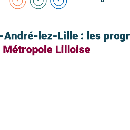
0
t-André-lez-Lille : les pr
a
Métropole Lilloise