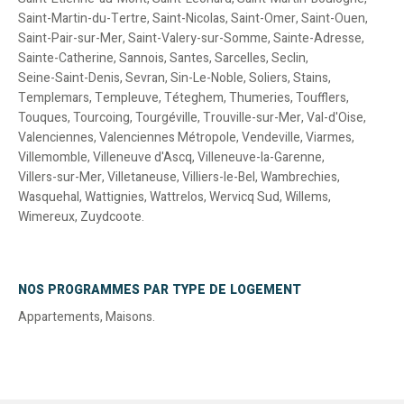
Saint-Martin-du-Tertre
,
Saint-Nicolas
,
Saint-Omer
,
Saint-Ouen
,
Saint-Pair-sur-Mer
,
Saint-Valery-sur-Somme
,
Sainte-Adresse
,
Sainte-Catherine
,
Sannois
,
Santes
,
Sarcelles
,
Seclin
,
Seine-Saint-Denis
,
Sevran
,
Sin-Le-Noble
,
Soliers
,
Stains
,
Templemars
,
Templeuve
,
Téteghem
,
Thumeries
,
Toufflers
,
Touques
,
Tourcoing
,
Tourgéville
,
Trouville-sur-Mer
,
Val-d'Oise
,
Valenciennes
,
Valenciennes Métropole
,
Vendeville
,
Viarmes
,
Villemomble
,
Villeneuve d'Ascq
,
Villeneuve-la-Garenne
,
Villers-sur-Mer
,
Villetaneuse
,
Villiers-le-Bel
,
Wambrechies
,
Wasquehal
,
Wattignies
,
Wattrelos
,
Wervicq Sud
,
Willems
,
Wimereux
,
Zuydcoote
.
NOS PROGRAMMES PAR TYPE DE LOGEMENT
Appartements
,
Maisons
.