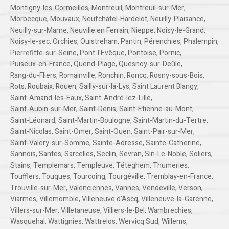
Montigny-les-Cormeilles
,
Montreuil
,
Montreuil-sur-Mer
,
Morbecque
,
Mouvaux
,
Neufchâtel-Hardelot
,
Neuilly-Plaisance
,
Neuilly-sur-Marne
,
Neuville en Ferrain
,
Nieppe
,
Noisy-le-Grand
,
Noisy-le-sec
,
Orchies
,
Ouistreham
,
Pantin
,
Pérenchies
,
Phalempin
,
Pierrefitte-sur-Seine
,
Pont-l'Evêque
,
Pontoise
,
Pornic
,
Puiseux-en-France
,
Quend-Plage
,
Quesnoy-sur-Deûle
,
Rang-du-Fliers
,
Romainville
,
Ronchin
,
Roncq
,
Rosny-sous-Bois
,
Rots
,
Roubaix
,
Rouen
,
Sailly-sur-la-Lys
,
Saint Laurent Blangy
,
Saint-Amand-les-Eaux
,
Saint-André-lez-Lille
,
Saint-Aubin-sur-Mer
,
Saint-Denis
,
Saint-Etienne-au-Mont
,
Saint-Léonard
,
Saint-Martin-Boulogne
,
Saint-Martin-du-Tertre
,
Saint-Nicolas
,
Saint-Omer
,
Saint-Ouen
,
Saint-Pair-sur-Mer
,
Saint-Valery-sur-Somme
,
Sainte-Adresse
,
Sainte-Catherine
,
Sannois
,
Santes
,
Sarcelles
,
Seclin
,
Sevran
,
Sin-Le-Noble
,
Soliers
,
Stains
,
Templemars
,
Templeuve
,
Téteghem
,
Thumeries
,
Toufflers
,
Touques
,
Tourcoing
,
Tourgéville
,
Tremblay-en-France
,
Trouville-sur-Mer
,
Valenciennes
,
Vannes
,
Vendeville
,
Verson
,
Viarmes
,
Villemomble
,
Villeneuve d'Ascq
,
Villeneuve-la-Garenne
,
Villers-sur-Mer
,
Villetaneuse
,
Villiers-le-Bel
,
Wambrechies
,
Wasquehal
,
Wattignies
,
Wattrelos
,
Wervicq Sud
,
Willems
,