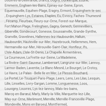
Douvres-la-Délivrande
,
Drancy
,
Dugny
,
Dunkerque
,
Ecurie
,
Emmerin
,
Enghien-les-Bains
,
Epinay-sur-Seine
,
Epron
,
Equemauville
,
Equihen-Plage
,
Eragny
,
Ermont
,
Erquinghem-le-sec
,
Erquinghem-Lys
,
Estaires
,
Etaples
,
Eu
,
Evrecy
,
Faches-Thumesnil
,
Fécamp
,
Fleurbaix
,
Fleury-sur-Orne
,
Forest-sur-Marque
,
Fort Mahon Plage
,
Frelinghien
,
Gagny
,
Genech
,
Gennevilliers
,
Giberville
,
Gondecourt
,
Gonesse
,
Goussainville
,
Grande-Synthe
,
Granville
,
Gravelines
,
Hallennes-lez-Haubourdin
,
Halluin
,
Haubourdin
,
Hauteville-sur-Mer
,
Hazebrouck
,
Hellemmes
,
Hem
,
Hermanville-sur-Mer
,
Hérouville-Saint-Clair
,
Honfleur
,
Ifs
,
L'Isle-Adam
,
L'Isle-St-Denis
,
La Chapelle Armentières
,
La Courneuve
,
La Frette-sur-Seine
,
La Madeleine
,
La Rivière-Saint-Sauveur
,
Lambersart
,
Langrune-sur-Mer
,
Lannoy
,
Larmor-Baden
,
Laventie
,
Le Blanc-Mesnil
,
Le Bourget
,
Le Crotoy
,
Le Havre
,
Le Palais - Belle Ile en Mer
,
Le Plessis Bouchard
,
Le Portel
,
Le-Touquet-Paris-Plage
,
Leers
,
Lens
,
Les Lilas
,
Lesquin
,
Lille
,
Linselles
,
Livry-Gargan
,
Lomme
,
Longuenesse
,
Loos
,
Louvigny
,
Louvres
,
Lys-lez-lannoy
,
Malo-les-bains
,
Marcq-en-Barœul
,
Marly
,
Marly-la-Ville
,
Marquette-lez-Lille
,
May-sur-Orne
,
Merlimont
,
Merville
,
Merville-Franceville-Plage
,
Mondeville
,
Mons en Baroeul
,
Montfermeil
,