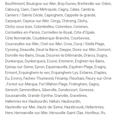
Bouffémont
,
Boulogne-sur-Mer
,
Bray Dunes
,
Bretteville-sur-Odon
,
Cabourg
,
Caen
,
Caen Métropole
,
Cagny
,
Calais
,
Cambrai
,
Camiers / Sainte Cécile
,
Capinghem
,
Cappelle-la-grande
,
Carpiquet
,
Cayeux-sur-Mer
,
Cergy
,
Chéreng
,
Clichy
,
Clichy-sous-bois
,
Colombelles
,
Colombes
,
Comines
,
Cormeilles-en-Parisis
,
Cormelles-le-Royal
,
Côte d’Opale
,
Côte Normande
,
Coudekerque-Branche
,
Courbevoie
,
Courseulles-sur-Mer
,
Criel-sur-Mer
,
Croix
,
Cucq / Stella Plage
,
Cysoing
,
Deauville
,
Deuil-la-Barre
,
Dieppe
,
Dives-sur-Mer
,
Domont
,
Donville-les-Bains
,
Douai
,
Douvres-la-Délivrande
,
Drancy
,
Dugny
,
Dunkerque
,
Dunkerquois
,
Ecurie
,
Emmerin
,
Enghien-les-Bains
,
Epinay-sur-Seine
,
Epron
,
Equemauville
,
Equihen-Plage
,
Eragny
,
Ermont
,
Erquinghem-le-sec
,
Erquinghem-Lys
,
Estaires
,
Etaples
,
Eu
,
Evrecy
,
Faches-Thumesnil
,
Fécamp
,
Fleurbaix
,
Fleury-sur-Orne
,
Forest-sur-Marque
,
Fort Mahon Plage
,
Frelinghien
,
Gagny
,
Genech
,
Gennevilliers
,
Giberville
,
Gondecourt
,
Gonesse
,
Goussainville
,
Grande-Synthe
,
Granville
,
Gravelines
,
Hallennes-lez-Haubourdin
,
Halluin
,
Haubourdin
,
Hauteville-sur-Mer
,
Hauts-de-Seine
,
Hazebrouck
,
Hellemmes
,
Hem
,
Hermanville-sur-Mer
,
Hérouville-Saint-Clair
,
Honfleur
,
Ifs
,