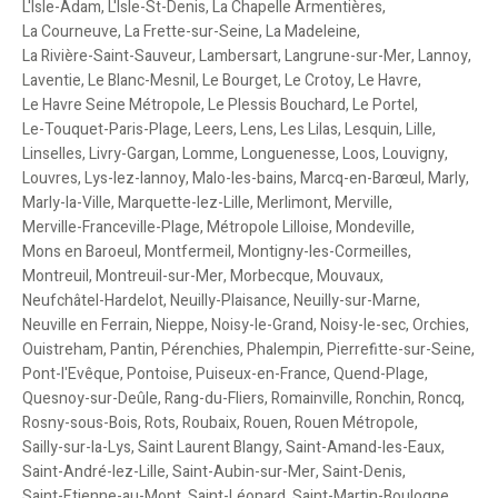
L'Isle-Adam
,
L'Isle-St-Denis
,
La Chapelle Armentières
,
La Courneuve
,
La Frette-sur-Seine
,
La Madeleine
,
La Rivière-Saint-Sauveur
,
Lambersart
,
Langrune-sur-Mer
,
Lannoy
,
Laventie
,
Le Blanc-Mesnil
,
Le Bourget
,
Le Crotoy
,
Le Havre
,
Le Havre Seine Métropole
,
Le Plessis Bouchard
,
Le Portel
,
Le-Touquet-Paris-Plage
,
Leers
,
Lens
,
Les Lilas
,
Lesquin
,
Lille
,
Linselles
,
Livry-Gargan
,
Lomme
,
Longuenesse
,
Loos
,
Louvigny
,
Louvres
,
Lys-lez-lannoy
,
Malo-les-bains
,
Marcq-en-Barœul
,
Marly
,
Marly-la-Ville
,
Marquette-lez-Lille
,
Merlimont
,
Merville
,
Merville-Franceville-Plage
,
Métropole Lilloise
,
Mondeville
,
Mons en Baroeul
,
Montfermeil
,
Montigny-les-Cormeilles
,
Montreuil
,
Montreuil-sur-Mer
,
Morbecque
,
Mouvaux
,
Neufchâtel-Hardelot
,
Neuilly-Plaisance
,
Neuilly-sur-Marne
,
Neuville en Ferrain
,
Nieppe
,
Noisy-le-Grand
,
Noisy-le-sec
,
Orchies
,
Ouistreham
,
Pantin
,
Pérenchies
,
Phalempin
,
Pierrefitte-sur-Seine
,
Pont-l'Evêque
,
Pontoise
,
Puiseux-en-France
,
Quend-Plage
,
Quesnoy-sur-Deûle
,
Rang-du-Fliers
,
Romainville
,
Ronchin
,
Roncq
,
Rosny-sous-Bois
,
Rots
,
Roubaix
,
Rouen
,
Rouen Métropole
,
Sailly-sur-la-Lys
,
Saint Laurent Blangy
,
Saint-Amand-les-Eaux
,
Saint-André-lez-Lille
,
Saint-Aubin-sur-Mer
,
Saint-Denis
,
Saint-Etienne-au-Mont
,
Saint-Léonard
,
Saint-Martin-Boulogne
,