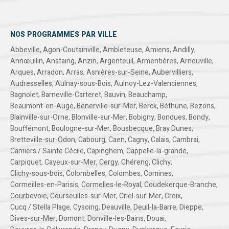
NOS PROGRAMMES PAR VILLE
Abbeville
,
Agon-Coutainville
,
Ambleteuse
,
Amiens
,
Andilly
,
Annœullin
,
Anstaing
,
Anzin
,
Argenteuil
,
Armentières
,
Arnouville
,
Arques
,
Arradon
,
Arras
,
Asnières-sur-Seine
,
Aubervilliers
,
Audresselles
,
Aulnay-sous-Bois
,
Aulnoy-Lez-Valenciennes
,
Bagnolet
,
Barneville-Carteret
,
Bauvin
,
Beauchamp
,
Beaumont-en-Auge
,
Benerville-sur-Mer
,
Berck
,
Béthune
,
Bezons
,
Blainville-sur-Orne
,
Blonville-sur-Mer
,
Bobigny
,
Bondues
,
Bondy
,
Bouffémont
,
Boulogne-sur-Mer
,
Bousbecque
,
Bray Dunes
,
Bretteville-sur-Odon
,
Cabourg
,
Caen
,
Cagny
,
Calais
,
Cambrai
,
Camiers / Sainte Cécile
,
Capinghem
,
Cappelle-la-grande
,
Carpiquet
,
Cayeux-sur-Mer
,
Cergy
,
Chéreng
,
Clichy
,
Clichy-sous-bois
,
Colombelles
,
Colombes
,
Comines
,
Cormeilles-en-Parisis
,
Cormelles-le-Royal
,
Coudekerque-Branche
,
Courbevoie
,
Courseulles-sur-Mer
,
Criel-sur-Mer
,
Croix
,
Cucq / Stella Plage
,
Cysoing
,
Deauville
,
Deuil-la-Barre
,
Dieppe
,
Dives-sur-Mer
,
Domont
,
Donville-les-Bains
,
Douai
,