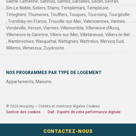
Sainte-Catherine
,
Sannois
,
Santes
,
Sarcelles
,
Seclin
,
Sevran
,
Sin-Le-Noble
,
Soliers
,
Stains
,
Templemars
,
Templeuve
,
Téteghem
,
Thumeries
,
Toufflers
,
Touques
,
Tourcoing
,
Tourgéville
,
Tremblay-en-France
,
Trouville-sur-Mer
,
Valenciennes
,
Vannes
,
Vendeville
,
Verson
,
Viarmes
,
Villemomble
,
Villeneuve d'Ascq
,
Villeneuve-la-Garenne
,
Villers-sur-Mer
,
Villetaneuse
,
Villiers-le-Bel
,
Wambrechies
,
Wasquehal
,
Wattignies
,
Wattrelos
,
Wervicq Sud
,
Willems
,
Wimereux
,
Zuydcoote
.
NOS PROGRAMMES PAR TYPE DE LOGEMENT
Appartements
,
Maisons
.
© 2026 Novacity —
Crédits et mentions légales
Cookies
Gestion des cookies
Dalt - Experts de votre performance digitale
CONTACTEZ-NOUS