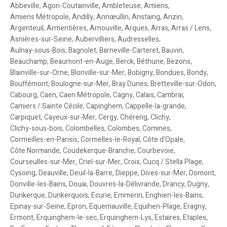
Abbeville
,
Agon-Coutainville
,
Ambleteuse
,
Amiens
,
Amiens Métropole
,
Andilly
,
Annœullin
,
Anstaing
,
Anzin
,
Argenteuil
,
Armentières
,
Arnouville
,
Arques
,
Arras
,
Arras / Lens
,
Asnières-sur-Seine
,
Aubervilliers
,
Audresselles
,
Aulnay-sous-Bois
,
Bagnolet
,
Barneville-Carteret
,
Bauvin
,
Beauchamp
,
Beaumont-en-Auge
,
Berck
,
Béthune
,
Bezons
,
Blainville-sur-Orne
,
Blonville-sur-Mer
,
Bobigny
,
Bondues
,
Bondy
,
Bouffémont
,
Boulogne-sur-Mer
,
Bray Dunes
,
Bretteville-sur-Odon
,
Cabourg
,
Caen
,
Caen Métropole
,
Cagny
,
Calais
,
Cambrai
,
Camiers / Sainte Cécile
,
Capinghem
,
Cappelle-la-grande
,
Carpiquet
,
Cayeux-sur-Mer
,
Cergy
,
Chéreng
,
Clichy
,
Clichy-sous-bois
,
Colombelles
,
Colombes
,
Comines
,
Cormeilles-en-Parisis
,
Cormelles-le-Royal
,
Côte d’Opale
,
Côte Normande
,
Coudekerque-Branche
,
Courbevoie
,
Courseulles-sur-Mer
,
Criel-sur-Mer
,
Croix
,
Cucq / Stella Plage
,
Cysoing
,
Deauville
,
Deuil-la-Barre
,
Dieppe
,
Dives-sur-Mer
,
Domont
,
Donville-les-Bains
,
Douai
,
Douvres-la-Délivrande
,
Drancy
,
Dugny
,
Dunkerque
,
Dunkerquois
,
Ecurie
,
Emmerin
,
Enghien-les-Bains
,
Epinay-sur-Seine
,
Epron
,
Equemauville
,
Equihen-Plage
,
Eragny
,
Ermont
,
Erquinghem-le-sec
,
Erquinghem-Lys
,
Estaires
,
Etaples
,