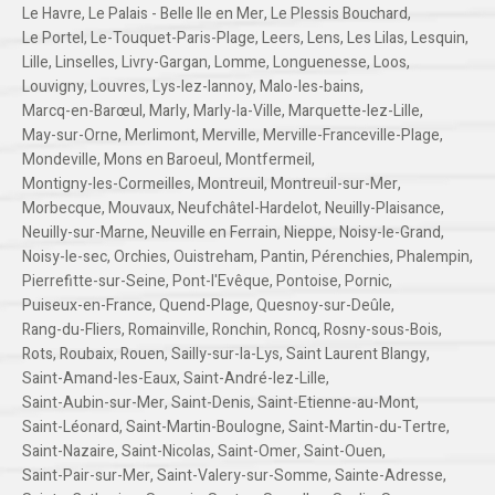
Le Havre
,
Le Palais - Belle Ile en Mer
,
Le Plessis Bouchard
,
Le Portel
,
Le-Touquet-Paris-Plage
,
Leers
,
Lens
,
Les Lilas
,
Lesquin
,
Lille
,
Linselles
,
Livry-Gargan
,
Lomme
,
Longuenesse
,
Loos
,
Louvigny
,
Louvres
,
Lys-lez-lannoy
,
Malo-les-bains
,
Marcq-en-Barœul
,
Marly
,
Marly-la-Ville
,
Marquette-lez-Lille
,
May-sur-Orne
,
Merlimont
,
Merville
,
Merville-Franceville-Plage
,
Mondeville
,
Mons en Baroeul
,
Montfermeil
,
Montigny-les-Cormeilles
,
Montreuil
,
Montreuil-sur-Mer
,
Morbecque
,
Mouvaux
,
Neufchâtel-Hardelot
,
Neuilly-Plaisance
,
Neuilly-sur-Marne
,
Neuville en Ferrain
,
Nieppe
,
Noisy-le-Grand
,
Noisy-le-sec
,
Orchies
,
Ouistreham
,
Pantin
,
Pérenchies
,
Phalempin
,
Pierrefitte-sur-Seine
,
Pont-l'Evêque
,
Pontoise
,
Pornic
,
Puiseux-en-France
,
Quend-Plage
,
Quesnoy-sur-Deûle
,
Rang-du-Fliers
,
Romainville
,
Ronchin
,
Roncq
,
Rosny-sous-Bois
,
Rots
,
Roubaix
,
Rouen
,
Sailly-sur-la-Lys
,
Saint Laurent Blangy
,
Saint-Amand-les-Eaux
,
Saint-André-lez-Lille
,
Saint-Aubin-sur-Mer
,
Saint-Denis
,
Saint-Etienne-au-Mont
,
Saint-Léonard
,
Saint-Martin-Boulogne
,
Saint-Martin-du-Tertre
,
Saint-Nazaire
,
Saint-Nicolas
,
Saint-Omer
,
Saint-Ouen
,
Saint-Pair-sur-Mer
,
Saint-Valery-sur-Somme
,
Sainte-Adresse
,