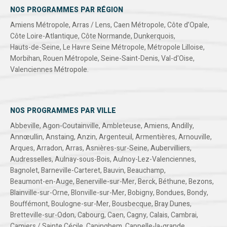
NOS PROGRAMMES PAR RÉGION
Amiens Métropole
,
Arras / Lens
,
Caen Métropole
,
Côte d’Opale
,
Côte Loire-Atlantique
,
Côte Normande
,
Dunkerquois
,
Hauts-de-Seine
,
Le Havre Seine Métropole
,
Métropole Lilloise
,
Morbihan
,
Rouen Métropole
,
Seine-Saint-Denis
,
Val-d'Oise
,
Valenciennes Métropole
.
NOS PROGRAMMES PAR VILLE
Abbeville
,
Agon-Coutainville
,
Ambleteuse
,
Amiens
,
Andilly
,
Annœullin
,
Anstaing
,
Anzin
,
Argenteuil
,
Armentières
,
Arnouville
,
Arques
,
Arradon
,
Arras
,
Asnières-sur-Seine
,
Aubervilliers
,
Audresselles
,
Aulnay-sous-Bois
,
Aulnoy-Lez-Valenciennes
,
Bagnolet
,
Barneville-Carteret
,
Bauvin
,
Beauchamp
,
Beaumont-en-Auge
,
Benerville-sur-Mer
,
Berck
,
Béthune
,
Bezons
,
Blainville-sur-Orne
,
Blonville-sur-Mer
,
Bobigny
,
Bondues
,
Bondy
,
Bouffémont
,
Boulogne-sur-Mer
,
Bousbecque
,
Bray Dunes
,
Bretteville-sur-Odon
,
Cabourg
,
Caen
,
Cagny
,
Calais
,
Cambrai
,
Camiers / Sainte Cécile
,
Capinghem
,
Cappelle-la-grande
,