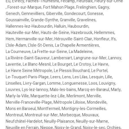
Eu
,
Evrecy
,
Faches-Thumesnil
,
Fécamp
,
Fleurbaix
,
Fleury-sur-Orne
,
Forest-sur-Marque
,
Fort Mahon Plage
,
Frelinghien
,
Gagny
,
Genech
,
Gennevilliers
,
Giberville
,
Gondecourt
,
Gonesse
,
Goussainville
,
Grande-Synthe
,
Granville
,
Gravelines
,
Hallennes-lez-Haubourdin
,
Halluin
,
Haubourdin
,
Hauteville-sur-Mer
,
Hauts-de-Seine
,
Hazebrouck
,
Hellemmes
,
Hem
,
Hermanville-sur-Mer
,
Hérouville-Saint-Clair
,
Honfleur
,
Ifs
,
L'Isle-Adam
,
L'Isle-St-Denis
,
La Chapelle Armentières
,
La Courneuve
,
La Frette-sur-Seine
,
La Madeleine
,
La Rivière-Saint-Sauveur
,
Lambersart
,
Langrune-sur-Mer
,
Lannoy
,
Laventie
,
Le Blanc-Mesnil
,
Le Bourget
,
Le Crotoy
,
Le Havre
,
Le Havre Seine Métropole
,
Le Plessis Bouchard
,
Le Portel
,
Le-Touquet-Paris-Plage
,
Leers
,
Lens
,
Les Lilas
,
Lesquin
,
Lille
,
Linselles
,
Livry-Gargan
,
Lomme
,
Longuenesse
,
Loos
,
Louvigny
,
Louvres
,
Lys-lez-lannoy
,
Malo-les-bains
,
Marcq-en-Barœul
,
Marly
,
Marly-la-Ville
,
Marquette-lez-Lille
,
Merlimont
,
Merville
,
Merville-Franceville-Plage
,
Métropole Lilloise
,
Mondeville
,
Mons en Baroeul
,
Montfermeil
,
Montigny-les-Cormeilles
,
Montreuil
,
Montreuil-sur-Mer
,
Morbecque
,
Mouvaux
,
Neufchâtel-Hardelot
,
Neuilly-Plaisance
,
Neuilly-sur-Marne
,
Neuville en Ferrain
,
Nieppe
,
Noisy-le-Grand
,
Noisy-le-sec
,
Orchies
,