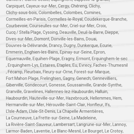
Carpiquet
,
Cayeux-sur-Mer
,
Cergy
,
Chéreng
,
Clichy
,
Clichy-sous-bois
,
Colombelles
,
Colombes
,
Comines
,
Cormeilles-en-Parisis
,
Cormelles-le-Royal
,
Coudekerque-Branche
,
Courbevoie
,
Courseulles-sur-Mer
,
Criel-sur-Mer
,
Croix
,
Cucq / Stella Plage
,
Cysoing
,
Deauville
,
Deuil-la-Barre
,
Dieppe
,
Dives-sur-Mer
,
Domont
,
Donville-les-Bains
,
Douai
,
Douvres-la-Délivrande
,
Drancy
,
Dugny
,
Dunkerque
,
Ecurie
,
Emmerin
,
Enghien-les-Bains
,
Epinay-sur-Seine
,
Epron
,
Equemauville
,
Equihen-Plage
,
Eragny
,
Ermont
,
Erquinghem-le-sec
,
Erquinghem-Lys
,
Estaires
,
Etaples
,
Eu
,
Evrecy
,
Faches-Thumesnil
,
Fécamp
,
Fleurbaix
,
Fleury-sur-Orne
,
Forest-sur-Marque
,
Fort Mahon Plage
,
Frelinghien
,
Gagny
,
Genech
,
Gennevilliers
,
Giberville
,
Gondecourt
,
Gonesse
,
Goussainville
,
Grande-Synthe
,
Granville
,
Gravelines
,
Hallennes-lez-Haubourdin
,
Halluin
,
Haubourdin
,
Hauteville-sur-Mer
,
Hazebrouck
,
Hellemmes
,
Hem
,
Hermanville-sur-Mer
,
Hérouville-Saint-Clair
,
Honfleur
,
Ifs
,
L'Isle-Adam
,
L'Isle-St-Denis
,
La Chapelle Armentières
,
La Courneuve
,
La Frette-sur-Seine
,
La Madeleine
,
La Rivière-Saint-Sauveur
,
Lambersart
,
Langrune-sur-Mer
,
Lannoy
,
Larmor-Baden
,
Laventie
,
Le Blanc-Mesnil
,
Le Bourget
,
Le Crotoy
,