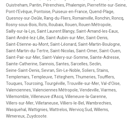
Ouistreham
,
Pantin
,
Pérenchies
,
Phalempin
,
Pierrefitte-sur-Seine
,
Pont-l'Evêque
,
Pontoise
,
Puiseux-en-France
,
Quend-Plage
,
Quesnoy-sur-Deûle
,
Rang-du-Fliers
,
Romainville
,
Ronchin
,
Roncq
,
Rosny-sous-Bois
,
Rots
,
Roubaix
,
Rouen
,
Rouen Métropole
,
Sailly-sur-la-Lys
,
Saint Laurent Blangy
,
Saint-Amand-les-Eaux
,
Saint-André-lez-Lille
,
Saint-Aubin-sur-Mer
,
Saint-Denis
,
Saint-Etienne-au-Mont
,
Saint-Léonard
,
Saint-Martin-Boulogne
,
Saint-Martin-du-Tertre
,
Saint-Nicolas
,
Saint-Omer
,
Saint-Ouen
,
Saint-Pair-sur-Mer
,
Saint-Valery-sur-Somme
,
Sainte-Adresse
,
Sainte-Catherine
,
Sannois
,
Santes
,
Sarcelles
,
Seclin
,
Seine-Saint-Denis
,
Sevran
,
Sin-Le-Noble
,
Soliers
,
Stains
,
Templemars
,
Templeuve
,
Téteghem
,
Thumeries
,
Toufflers
,
Touques
,
Tourcoing
,
Tourgéville
,
Trouville-sur-Mer
,
Val-d'Oise
,
Valenciennes
,
Valenciennes Métropole
,
Vendeville
,
Viarmes
,
Villemomble
,
Villeneuve d'Ascq
,
Villeneuve-la-Garenne
,
Villers-sur-Mer
,
Villetaneuse
,
Villiers-le-Bel
,
Wambrechies
,
Wasquehal
,
Wattignies
,
Wattrelos
,
Wervicq Sud
,
Willems
,
Wimereux
,
Zuydcoote
.