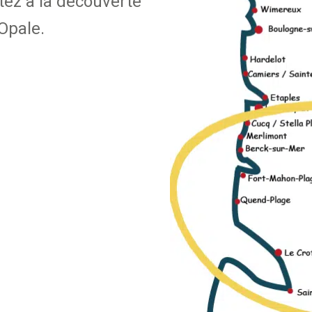
tez à la découverte
'Opale.