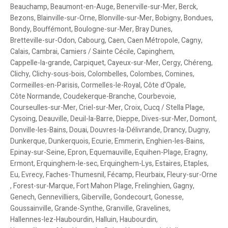
Beauchamp
,
Beaumont-en-Auge
,
Benerville-sur-Mer
,
Berck
,
Bezons
,
Blainville-sur-Orne
,
Blonville-sur-Mer
,
Bobigny
,
Bondues
,
Bondy
,
Bouffémont
,
Boulogne-sur-Mer
,
Bray Dunes
,
Bretteville-sur-Odon
,
Cabourg
,
Caen
,
Caen Métropole
,
Cagny
,
Calais
,
Cambrai
,
Camiers / Sainte Cécile
,
Capinghem
,
Cappelle-la-grande
,
Carpiquet
,
Cayeux-sur-Mer
,
Cergy
,
Chéreng
,
Clichy
,
Clichy-sous-bois
,
Colombelles
,
Colombes
,
Comines
,
Cormeilles-en-Parisis
,
Cormelles-le-Royal
,
Côte d’Opale
,
Côte Normande
,
Coudekerque-Branche
,
Courbevoie
,
Courseulles-sur-Mer
,
Criel-sur-Mer
,
Croix
,
Cucq / Stella Plage
,
Cysoing
,
Deauville
,
Deuil-la-Barre
,
Dieppe
,
Dives-sur-Mer
,
Domont
,
Donville-les-Bains
,
Douai
,
Douvres-la-Délivrande
,
Drancy
,
Dugny
,
Dunkerque
,
Dunkerquois
,
Ecurie
,
Emmerin
,
Enghien-les-Bains
,
Epinay-sur-Seine
,
Epron
,
Equemauville
,
Equihen-Plage
,
Eragny
,
Ermont
,
Erquinghem-le-sec
,
Erquinghem-Lys
,
Estaires
,
Etaples
,
Eu
,
Evrecy
,
Faches-Thumesnil
,
Fécamp
,
Fleurbaix
,
Fleury-sur-Orne
,
Forest-sur-Marque
,
Fort Mahon Plage
,
Frelinghien
,
Gagny
,
Genech
,
Gennevilliers
,
Giberville
,
Gondecourt
,
Gonesse
,
Goussainville
,
Grande-Synthe
,
Granville
,
Gravelines
,
Hallennes-lez-Haubourdin
,
Halluin
,
Haubourdin
,