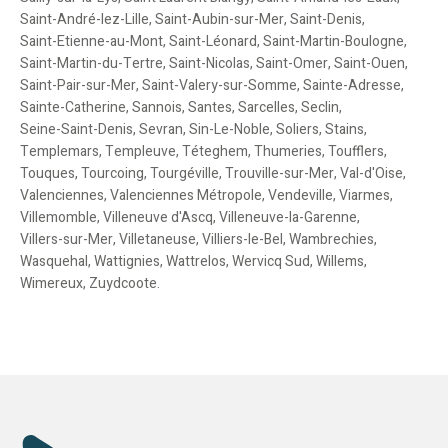
Saint-André-lez-Lille
,
Saint-Aubin-sur-Mer
,
Saint-Denis
,
Saint-Etienne-au-Mont
,
Saint-Léonard
,
Saint-Martin-Boulogne
,
Saint-Martin-du-Tertre
,
Saint-Nicolas
,
Saint-Omer
,
Saint-Ouen
,
Saint-Pair-sur-Mer
,
Saint-Valery-sur-Somme
,
Sainte-Adresse
,
Sainte-Catherine
,
Sannois
,
Santes
,
Sarcelles
,
Seclin
,
Seine-Saint-Denis
,
Sevran
,
Sin-Le-Noble
,
Soliers
,
Stains
,
Templemars
,
Templeuve
,
Téteghem
,
Thumeries
,
Toufflers
,
Touques
,
Tourcoing
,
Tourgéville
,
Trouville-sur-Mer
,
Val-d'Oise
,
Valenciennes
,
Valenciennes Métropole
,
Vendeville
,
Viarmes
,
Villemomble
,
Villeneuve d'Ascq
,
Villeneuve-la-Garenne
,
Villers-sur-Mer
,
Villetaneuse
,
Villiers-le-Bel
,
Wambrechies
,
Wasquehal
,
Wattignies
,
Wattrelos
,
Wervicq Sud
,
Willems
,
Wimereux
,
Zuydcoote
.