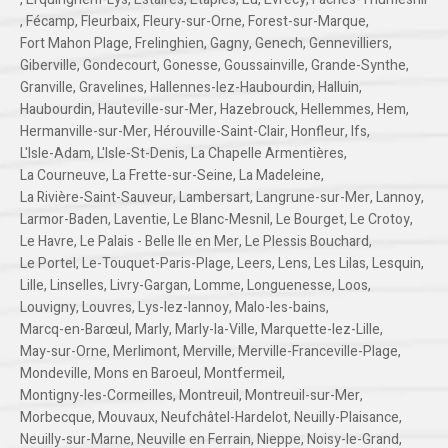
,
Fécamp
,
Fleurbaix
,
Fleury-sur-Orne
,
Forest-sur-Marque
,
Fort Mahon Plage
,
Frelinghien
,
Gagny
,
Genech
,
Gennevilliers
,
Giberville
,
Gondecourt
,
Gonesse
,
Goussainville
,
Grande-Synthe
,
Granville
,
Gravelines
,
Hallennes-lez-Haubourdin
,
Halluin
,
Haubourdin
,
Hauteville-sur-Mer
,
Hazebrouck
,
Hellemmes
,
Hem
,
Hermanville-sur-Mer
,
Hérouville-Saint-Clair
,
Honfleur
,
Ifs
,
L'Isle-Adam
,
L'Isle-St-Denis
,
La Chapelle Armentières
,
La Courneuve
,
La Frette-sur-Seine
,
La Madeleine
,
La Rivière-Saint-Sauveur
,
Lambersart
,
Langrune-sur-Mer
,
Lannoy
,
Larmor-Baden
,
Laventie
,
Le Blanc-Mesnil
,
Le Bourget
,
Le Crotoy
,
Le Havre
,
Le Palais - Belle Ile en Mer
,
Le Plessis Bouchard
,
Le Portel
,
Le-Touquet-Paris-Plage
,
Leers
,
Lens
,
Les Lilas
,
Lesquin
,
Lille
,
Linselles
,
Livry-Gargan
,
Lomme
,
Longuenesse
,
Loos
,
Louvigny
,
Louvres
,
Lys-lez-lannoy
,
Malo-les-bains
,
Marcq-en-Barœul
,
Marly
,
Marly-la-Ville
,
Marquette-lez-Lille
,
May-sur-Orne
,
Merlimont
,
Merville
,
Merville-Franceville-Plage
,
Mondeville
,
Mons en Baroeul
,
Montfermeil
,
Montigny-les-Cormeilles
,
Montreuil
,
Montreuil-sur-Mer
,
Morbecque
,
Mouvaux
,
Neufchâtel-Hardelot
,
Neuilly-Plaisance
,
Neuilly-sur-Marne
,
Neuville en Ferrain
,
Nieppe
,
Noisy-le-Grand
,