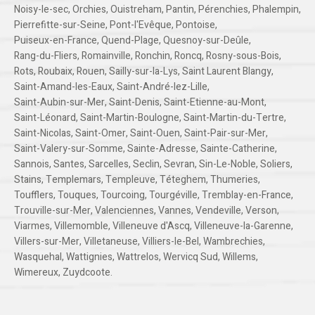
Noisy-le-sec
,
Orchies
,
Ouistreham
,
Pantin
,
Pérenchies
,
Phalempin
,
Pierrefitte-sur-Seine
,
Pont-l'Evêque
,
Pontoise
,
Puiseux-en-France
,
Quend-Plage
,
Quesnoy-sur-Deûle
,
Rang-du-Fliers
,
Romainville
,
Ronchin
,
Roncq
,
Rosny-sous-Bois
,
Rots
,
Roubaix
,
Rouen
,
Sailly-sur-la-Lys
,
Saint Laurent Blangy
,
Saint-Amand-les-Eaux
,
Saint-André-lez-Lille
,
Saint-Aubin-sur-Mer
,
Saint-Denis
,
Saint-Etienne-au-Mont
,
Saint-Léonard
,
Saint-Martin-Boulogne
,
Saint-Martin-du-Tertre
,
Saint-Nicolas
,
Saint-Omer
,
Saint-Ouen
,
Saint-Pair-sur-Mer
,
Saint-Valery-sur-Somme
,
Sainte-Adresse
,
Sainte-Catherine
,
Sannois
,
Santes
,
Sarcelles
,
Seclin
,
Sevran
,
Sin-Le-Noble
,
Soliers
,
Stains
,
Templemars
,
Templeuve
,
Téteghem
,
Thumeries
,
Toufflers
,
Touques
,
Tourcoing
,
Tourgéville
,
Tremblay-en-France
,
Trouville-sur-Mer
,
Valenciennes
,
Vannes
,
Vendeville
,
Verson
,
Viarmes
,
Villemomble
,
Villeneuve d'Ascq
,
Villeneuve-la-Garenne
,
Villers-sur-Mer
,
Villetaneuse
,
Villiers-le-Bel
,
Wambrechies
,
Wasquehal
,
Wattignies
,
Wattrelos
,
Wervicq Sud
,
Willems
,
Wimereux
,
Zuydcoote
.