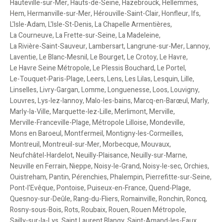
Hauteville-sur-Mer
,
Hauts-de-Seine
,
Hazebrouck
,
Hellemmes
,
Hem
,
Hermanville-sur-Mer
,
Hérouville-Saint-Clair
,
Honfleur
,
Ifs
,
L'Isle-Adam
,
L'Isle-St-Denis
,
La Chapelle Armentières
,
La Courneuve
,
La Frette-sur-Seine
,
La Madeleine
,
La Rivière-Saint-Sauveur
,
Lambersart
,
Langrune-sur-Mer
,
Lannoy
,
Laventie
,
Le Blanc-Mesnil
,
Le Bourget
,
Le Crotoy
,
Le Havre
,
Le Havre Seine Métropole
,
Le Plessis Bouchard
,
Le Portel
,
Le-Touquet-Paris-Plage
,
Leers
,
Lens
,
Les Lilas
,
Lesquin
,
Lille
,
Linselles
,
Livry-Gargan
,
Lomme
,
Longuenesse
,
Loos
,
Louvigny
,
Louvres
,
Lys-lez-lannoy
,
Malo-les-bains
,
Marcq-en-Barœul
,
Marly
,
Marly-la-Ville
,
Marquette-lez-Lille
,
Merlimont
,
Merville
,
Merville-Franceville-Plage
,
Métropole Lilloise
,
Mondeville
,
Mons en Baroeul
,
Montfermeil
,
Montigny-les-Cormeilles
,
Montreuil
,
Montreuil-sur-Mer
,
Morbecque
,
Mouvaux
,
Neufchâtel-Hardelot
,
Neuilly-Plaisance
,
Neuilly-sur-Marne
,
Neuville en Ferrain
,
Nieppe
,
Noisy-le-Grand
,
Noisy-le-sec
,
Orchies
,
Ouistreham
,
Pantin
,
Pérenchies
,
Phalempin
,
Pierrefitte-sur-Seine
,
Pont-l'Evêque
,
Pontoise
,
Puiseux-en-France
,
Quend-Plage
,
Quesnoy-sur-Deûle
,
Rang-du-Fliers
,
Romainville
,
Ronchin
,
Roncq
,
Rosny-sous-Bois
,
Rots
,
Roubaix
,
Rouen
,
Rouen Métropole
,
Sailly-sur-la-Lys
,
Saint Laurent Blangy
,
Saint-Amand-les-Eaux
,