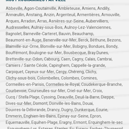
Abbeville
,
Agon-Coutainville
,
Ambleteuse
,
Amiens
,
Andilly
,
Annœullin
,
Anstaing
,
Anzin
,
Argenteuil
,
Armentières
,
Arnouville
,
Arques
,
Arradon
,
Arras
,
Asnières-sur-Seine
,
Aubervilliers
,
Audresselles
,
Aulnay-sous-Bois
,
Aulnoy-Lez-Valenciennes
,
Bagnolet
,
Barneville-Carteret
,
Bauvin
,
Beauchamp
,
Beaumont-en-Auge
,
Benerville-sur-Mer
,
Berck
,
Béthune
,
Bezons
,
Blainville-sur-Orne
,
Blonville-sur-Mer
,
Bobigny
,
Bondues
,
Bondy
,
Bouffémont
,
Boulogne-sur-Mer
,
Bousbecque
,
Bray Dunes
,
Bretteville-sur-Odon
,
Cabourg
,
Caen
,
Cagny
,
Calais
,
Cambrai
,
Camiers / Sainte Cécile
,
Capinghem
,
Cappelle-la-grande
,
Carpiquet
,
Cayeux-sur-Mer
,
Cergy
,
Chéreng
,
Clichy
,
Clichy-sous-bois
,
Colombelles
,
Colombes
,
Comines
,
Cormeilles-en-Parisis
,
Cormelles-le-Royal
,
Coudekerque-Branche
,
Courbevoie
,
Courseulles-sur-Mer
,
Criel-sur-Mer
,
Croix
,
Cucq / Stella Plage
,
Cysoing
,
Deauville
,
Deuil-la-Barre
,
Dieppe
,
Dives-sur-Mer
,
Domont
,
Donville-les-Bains
,
Douai
,
Douvres-la-Délivrande
,
Drancy
,
Dugny
,
Dunkerque
,
Ecurie
,
Emmerin
,
Enghien-les-Bains
,
Epinay-sur-Seine
,
Epron
,
Equemauville
,
Equihen-Plage
,
Eragny
,
Ermont
,
Erquinghem-le-sec
,
Erquinghem-Lys
,
Estaires
,
Etaples
,
Eu
,
Evrecy
,
Faches-Thumesnil