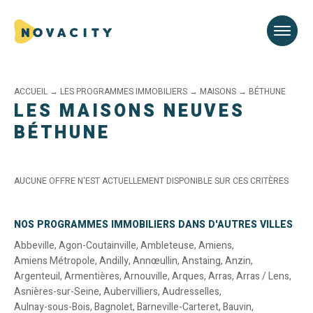
ACCUEIL
→
LES PROGRAMMES IMMOBILIERS
→
MAISONS
→
BÉTHUNE
LES MAISONS NEUVES
BÉTHUNE
AUCUNE OFFRE N'EST ACTUELLEMENT DISPONIBLE SUR CES CRITÈRES
NOS PROGRAMMES IMMOBILIERS DANS D'AUTRES VILLES
Abbeville
,
Agon-Coutainville
,
Ambleteuse
,
Amiens
,
Amiens Métropole
,
Andilly
,
Annœullin
,
Anstaing
,
Anzin
,
Argenteuil
,
Armentières
,
Arnouville
,
Arques
,
Arras
,
Arras / Lens
,
Asnières-sur-Seine
,
Aubervilliers
,
Audresselles
,
Aulnay-sous-Bois
,
Bagnolet
,
Barneville-Carteret
,
Bauvin
,