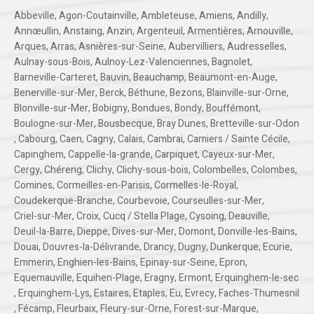
Abbeville
,
Agon-Coutainville
,
Ambleteuse
,
Amiens
,
Andilly
,
Annœullin
,
Anstaing
,
Anzin
,
Argenteuil
,
Armentières
,
Arnouville
,
Arques
,
Arras
,
Asnières-sur-Seine
,
Aubervilliers
,
Audresselles
,
Aulnay-sous-Bois
,
Aulnoy-Lez-Valenciennes
,
Bagnolet
,
Barneville-Carteret
,
Bauvin
,
Beauchamp
,
Beaumont-en-Auge
,
Benerville-sur-Mer
,
Berck
,
Béthune
,
Bezons
,
Blainville-sur-Orne
,
Blonville-sur-Mer
,
Bobigny
,
Bondues
,
Bondy
,
Bouffémont
,
Boulogne-sur-Mer
,
Bousbecque
,
Bray Dunes
,
Bretteville-sur-Odon
,
Cabourg
,
Caen
,
Cagny
,
Calais
,
Cambrai
,
Camiers / Sainte Cécile
,
Capinghem
,
Cappelle-la-grande
,
Carpiquet
,
Cayeux-sur-Mer
,
Cergy
,
Chéreng
,
Clichy
,
Clichy-sous-bois
,
Colombelles
,
Colombes
,
Comines
,
Cormeilles-en-Parisis
,
Cormelles-le-Royal
,
Coudekerque-Branche
,
Courbevoie
,
Courseulles-sur-Mer
,
Criel-sur-Mer
,
Croix
,
Cucq / Stella Plage
,
Cysoing
,
Deauville
,
Deuil-la-Barre
,
Dieppe
,
Dives-sur-Mer
,
Domont
,
Donville-les-Bains
,
Douai
,
Douvres-la-Délivrande
,
Drancy
,
Dugny
,
Dunkerque
,
Ecurie
,
Emmerin
,
Enghien-les-Bains
,
Epinay-sur-Seine
,
Epron
,
Equemauville
,
Equihen-Plage
,
Eragny
,
Ermont
,
Erquinghem-le-sec
,
Erquinghem-Lys
,
Estaires
,
Etaples
,
Eu
,
Evrecy
,
Faches-Thumesnil
,
Fécamp
,
Fleurbaix
,
Fleury-sur-Orne
,
Forest-sur-Marque
,