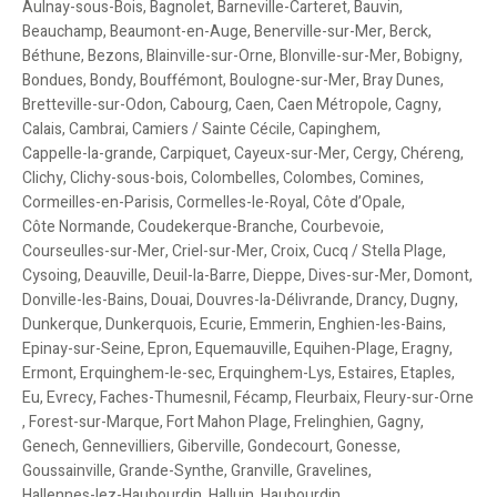
Aulnay-sous-Bois
,
Bagnolet
,
Barneville-Carteret
,
Bauvin
,
Beauchamp
,
Beaumont-en-Auge
,
Benerville-sur-Mer
,
Berck
,
Béthune
,
Bezons
,
Blainville-sur-Orne
,
Blonville-sur-Mer
,
Bobigny
,
Bondues
,
Bondy
,
Bouffémont
,
Boulogne-sur-Mer
,
Bray Dunes
,
Bretteville-sur-Odon
,
Cabourg
,
Caen
,
Caen Métropole
,
Cagny
,
Calais
,
Cambrai
,
Camiers / Sainte Cécile
,
Capinghem
,
Cappelle-la-grande
,
Carpiquet
,
Cayeux-sur-Mer
,
Cergy
,
Chéreng
,
Clichy
,
Clichy-sous-bois
,
Colombelles
,
Colombes
,
Comines
,
Cormeilles-en-Parisis
,
Cormelles-le-Royal
,
Côte d’Opale
,
Côte Normande
,
Coudekerque-Branche
,
Courbevoie
,
Courseulles-sur-Mer
,
Criel-sur-Mer
,
Croix
,
Cucq / Stella Plage
,
Cysoing
,
Deauville
,
Deuil-la-Barre
,
Dieppe
,
Dives-sur-Mer
,
Domont
,
Donville-les-Bains
,
Douai
,
Douvres-la-Délivrande
,
Drancy
,
Dugny
,
Dunkerque
,
Dunkerquois
,
Ecurie
,
Emmerin
,
Enghien-les-Bains
,
Epinay-sur-Seine
,
Epron
,
Equemauville
,
Equihen-Plage
,
Eragny
,
Ermont
,
Erquinghem-le-sec
,
Erquinghem-Lys
,
Estaires
,
Etaples
,
Eu
,
Evrecy
,
Faches-Thumesnil
,
Fécamp
,
Fleurbaix
,
Fleury-sur-Orne
,
Forest-sur-Marque
,
Fort Mahon Plage
,
Frelinghien
,
Gagny
,
Genech
,
Gennevilliers
,
Giberville
,
Gondecourt
,
Gonesse
,
Goussainville
,
Grande-Synthe
,
Granville
,
Gravelines
,
Hallennes-lez-Haubourdin
,
Halluin
,
Haubourdin
,