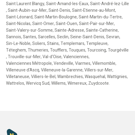
Saint Laurent Blangy
,
Saint-Amand-les-Eaux
,
Saint-André-lez-Lille
,
Saint-Aubin-sur-Mer
,
Saint-Denis
,
Saint-Etienne-au-Mont
,
Saint-Léonard
,
Saint-Martin-Boulogne
,
Saint-Martin-du-Tertre
,
Saint-Nicolas
,
Saint-Omer
,
Saint-Ouen
,
Saint-Pair-sur-Mer
,
Saint-Valery-sur-Somme
,
Sainte-Adresse
,
Sainte-Catherine
,
Sannois
,
Santes
,
Sarcelles
,
Seclin
,
Seine-Saint-Denis
,
Sevran
,
Sin-Le-Noble
,
Soliers
,
Stains
,
Templemars
,
Templeuve
,
Téteghem
,
Thumeries
,
Toufflers
,
Touques
,
Tourcoing
,
Tourgéville
,
Trouville-sur-Mer
,
Val-d'Oise
,
Valenciennes
,
Valenciennes Métropole
,
Vendeville
,
Viarmes
,
Villemomble
,
Villeneuve d'Ascq
,
Villeneuve-la-Garenne
,
Villers-sur-Mer
,
Villetaneuse
,
Villiers-le-Bel
,
Wambrechies
,
Wasquehal
,
Wattignies
,
Wattrelos
,
Wervicq Sud
,
Willems
,
Wimereux
,
Zuydcoote
.