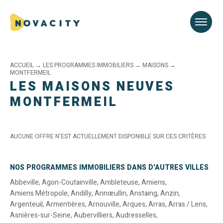
ACCUEIL
→
LES PROGRAMMES IMMOBILIERS
→
MAISONS
→
MONTFERMEIL
LES MAISONS NEUVES
MONTFERMEIL
AUCUNE OFFRE N'EST ACTUELLEMENT DISPONIBLE SUR CES CRITÈRES
NOS PROGRAMMES IMMOBILIERS DANS D'AUTRES VILLES
Abbeville
,
Agon-Coutainville
,
Ambleteuse
,
Amiens
,
Amiens Métropole
,
Andilly
,
Annœullin
,
Anstaing
,
Anzin
,
Argenteuil
,
Armentières
,
Arnouville
,
Arques
,
Arras
,
Arras / Lens
,
Asnières-sur-Seine
,
Aubervilliers
,
Audresselles
,