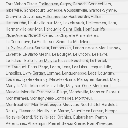
Fort Mahon Plage
,
Frelinghien
,
Gagny
,
Genech
,
Gennevilliers
,
Giberville
,
Gondecourt
,
Gonesse
,
Goussainville
,
Grande-Synthe
,
Granville
,
Gravelines
,
Hallennes-lez-Haubourdin
,
Halluin
,
Haubourdin
,
Hauteville-sur-Mer
,
Hazebrouck
,
Hellemmes
,
Hem
,
Hermanville-sur-Mer
,
Hérouville-Saint-Clair
,
Honfleur
,
Ifs
,
L'Isle-Adam
,
L'Isle-St-Denis
,
La Chapelle Armentières
,
La Courneuve
,
La Frette-sur-Seine
,
La Madeleine
,
La Rivière-Saint-Sauveur
,
Lambersart
,
Langrune-sur-Mer
,
Lannoy
,
Laventie
,
Le Blanc-Mesnil
,
Le Bourget
,
Le Crotoy
,
Le Havre
,
Le Palais - Belle Ile en Mer
,
Le Plessis Bouchard
,
Le Portel
,
Le-Touquet-Paris-Plage
,
Leers
,
Lens
,
Les Lilas
,
Lesquin
,
Lille
,
Linselles
,
Livry-Gargan
,
Lomme
,
Longuenesse
,
Loos
,
Louvigny
,
Louvres
,
Lys-lez-lannoy
,
Malo-les-bains
,
Marcq-en-Barœul
,
Marly
,
Marly-la-Ville
,
Marquette-lez-Lille
,
May-sur-Orne
,
Merlimont
,
Merville
,
Merville-Franceville-Plage
,
Mondeville
,
Mons en Baroeul
,
Montfermeil
,
Montigny-les-Cormeilles
,
Montreuil
,
Montreuil-sur-Mer
,
Morbecque
,
Mouvaux
,
Neufchâtel-Hardelot
,
Neuilly-Plaisance
,
Neuilly-sur-Marne
,
Neuville en Ferrain
,
Nieppe
,
Noisy-le-Grand
,
Noisy-le-sec
,
Orchies
,
Ouistreham
,
Pantin
,
Pérenchies
,
Phalempin
,
Pierrefitte-sur-Seine
,
Pont-l'Evêque
,