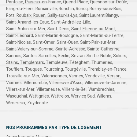
Pontoise
,
Puiseux-en-France
,
Quend-Plage
,
Quesnoy-sur-Deûle
,
Rang-du-Fliers
,
Romainville
,
Ronchin
,
Roncq
,
Rosny-sous-Bois
,
Rots
,
Roubaix
,
Rouen
,
Sailly-sur-la-Lys
,
Saint Laurent Blangy
,
Saint-Amand-les-Eaux
,
Saint-André-lez-Lille
,
Saint-Aubin-sur-Mer
,
Saint-Denis
,
Saint-Etienne-au-Mont
,
Saint-Léonard
,
Saint-Martin-Boulogne
,
Saint-Martin-du-Tertre
,
Saint-Nicolas
,
Saint-Omer
,
Saint-Ouen
,
Saint-Pair-sur-Mer
,
Saint-Valery-sur-Somme
,
Sainte-Adresse
,
Sainte-Catherine
,
Sannois
,
Santes
,
Sarcelles
,
Seclin
,
Sevran
,
Sin-Le-Noble
,
Soliers
,
Stains
,
Templemars
,
Templeuve
,
Téteghem
,
Thumeries
,
Toufflers
,
Touques
,
Tourcoing
,
Tourgéville
,
Tremblay-en-France
,
Trouville-sur-Mer
,
Valenciennes
,
Vannes
,
Vendeville
,
Verson
,
Viarmes
,
Villemomble
,
Villeneuve d'Ascq
,
Villeneuve-la-Garenne
,
Villers-sur-Mer
,
Villetaneuse
,
Villiers-le-Bel
,
Wambrechies
,
Wasquehal
,
Wattignies
,
Wattrelos
,
Wervicq Sud
,
Willems
,
Wimereux
,
Zuydcoote
.
NOS PROGRAMMES PAR TYPE DE LOGEMENT
Appartements
,
Maisons
.