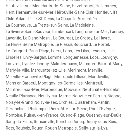
Hauteville-sur-Mer
,
Hauts-de-Seine
,
Hazebrouck
,
Hellemmes
,
Hem
,
Hermanville-sur-Mer
,
Hérouville-Saint-Clair
,
Honfleur
,
Ifs
,
L'Isle-Adam
,
L'Isle-St-Denis
,
La Chapelle Armentières
,
La Courneuve
,
La Frette-sur-Seine
,
La Madeleine
,
La Rivière-Saint-Sauveur
,
Lambersart
,
Langrune-sur-Mer
,
Lannoy
,
Laventie
,
Le Blanc-Mesnil
,
Le Bourget
,
Le Crotoy
,
Le Havre
,
Le Havre Seine Métropole
,
Le Plessis Bouchard
,
Le Portel
,
Le-Touquet-Paris-Plage
,
Leers
,
Lens
,
Les Lilas
,
Lesquin
,
Lille
,
Linselles
,
Livry-Gargan
,
Lomme
,
Longuenesse
,
Loos
,
Louvigny
,
Louvres
,
Lys-lez-lannoy
,
Malo-les-bains
,
Marcq-en-Barœul
,
Marly
,
Marly-la-Ville
,
Marquette-lez-Lille
,
Merlimont
,
Merville
,
Merville-Franceville-Plage
,
Métropole Lilloise
,
Mondeville
,
Mons en Baroeul
,
Montigny-les-Cormeilles
,
Montreuil
,
Montreuil-sur-Mer
,
Morbecque
,
Mouvaux
,
Neufchâtel-Hardelot
,
Neuilly-Plaisance
,
Neuilly-sur-Marne
,
Neuville en Ferrain
,
Nieppe
,
Noisy-le-Grand
,
Noisy-le-sec
,
Orchies
,
Ouistreham
,
Pantin
,
Pérenchies
,
Phalempin
,
Pierrefitte-sur-Seine
,
Pont-l'Evêque
,
Pontoise
,
Puiseux-en-France
,
Quend-Plage
,
Quesnoy-sur-Deûle
,
Rang-du-Fliers
,
Romainville
,
Ronchin
,
Roncq
,
Rosny-sous-Bois
,
Rots
,
Roubaix
,
Rouen
,
Rouen Métropole
,
Sailly-sur-la-Lys
,