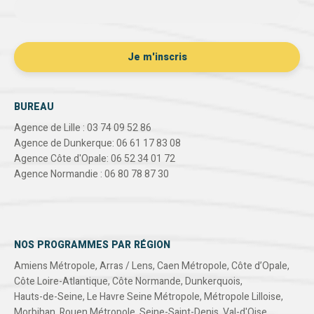
BUREAU
Agence de Lille : 03 74 09 52 86
Agence de Dunkerque: 06 61 17 83 08
Agence Côte d'Opale: 06 52 34 01 72
Agence Normandie : 06 80 78 87 30
NOS PROGRAMMES PAR RÉGION
Amiens Métropole
,
Arras / Lens
,
Caen Métropole
,
Côte d’Opale
,
Côte Loire-Atlantique
,
Côte Normande
,
Dunkerquois
,
Hauts-de-Seine
,
Le Havre Seine Métropole
,
Métropole Lilloise
,
Morbihan
,
Rouen Métropole
,
Seine-Saint-Denis
,
Val-d'Oise
,