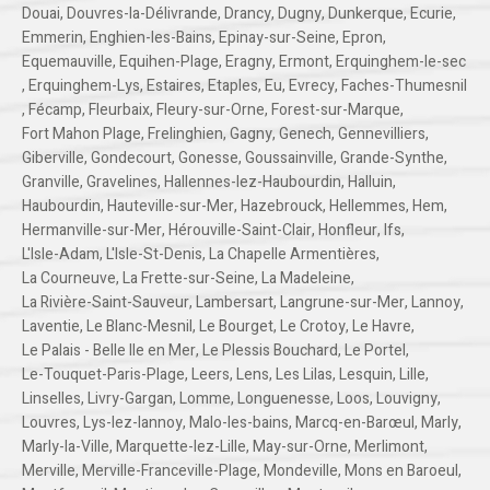
Douai
,
Douvres-la-Délivrande
,
Drancy
,
Dugny
,
Dunkerque
,
Ecurie
,
Emmerin
,
Enghien-les-Bains
,
Epinay-sur-Seine
,
Epron
,
Equemauville
,
Equihen-Plage
,
Eragny
,
Ermont
,
Erquinghem-le-sec
,
Erquinghem-Lys
,
Estaires
,
Etaples
,
Eu
,
Evrecy
,
Faches-Thumesnil
,
Fécamp
,
Fleurbaix
,
Fleury-sur-Orne
,
Forest-sur-Marque
,
Fort Mahon Plage
,
Frelinghien
,
Gagny
,
Genech
,
Gennevilliers
,
Giberville
,
Gondecourt
,
Gonesse
,
Goussainville
,
Grande-Synthe
,
Granville
,
Gravelines
,
Hallennes-lez-Haubourdin
,
Halluin
,
Haubourdin
,
Hauteville-sur-Mer
,
Hazebrouck
,
Hellemmes
,
Hem
,
Hermanville-sur-Mer
,
Hérouville-Saint-Clair
,
Honfleur
,
Ifs
,
L'Isle-Adam
,
L'Isle-St-Denis
,
La Chapelle Armentières
,
La Courneuve
,
La Frette-sur-Seine
,
La Madeleine
,
La Rivière-Saint-Sauveur
,
Lambersart
,
Langrune-sur-Mer
,
Lannoy
,
Laventie
,
Le Blanc-Mesnil
,
Le Bourget
,
Le Crotoy
,
Le Havre
,
Le Palais - Belle Ile en Mer
,
Le Plessis Bouchard
,
Le Portel
,
Le-Touquet-Paris-Plage
,
Leers
,
Lens
,
Les Lilas
,
Lesquin
,
Lille
,
Linselles
,
Livry-Gargan
,
Lomme
,
Longuenesse
,
Loos
,
Louvigny
,
Louvres
,
Lys-lez-lannoy
,
Malo-les-bains
,
Marcq-en-Barœul
,
Marly
,
Marly-la-Ville
,
Marquette-lez-Lille
,
May-sur-Orne
,
Merlimont
,
Merville
,
Merville-Franceville-Plage
,
Mondeville
,
Mons en Baroeul
,