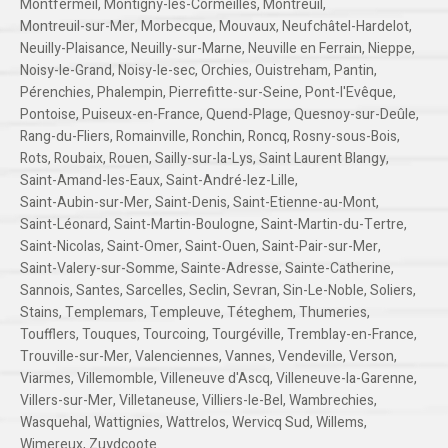
Montfermeil
,
Montigny-les-Cormeilles
,
Montreuil
,
Montreuil-sur-Mer
,
Morbecque
,
Mouvaux
,
Neufchâtel-Hardelot
,
Neuilly-Plaisance
,
Neuilly-sur-Marne
,
Neuville en Ferrain
,
Nieppe
,
Noisy-le-Grand
,
Noisy-le-sec
,
Orchies
,
Ouistreham
,
Pantin
,
Pérenchies
,
Phalempin
,
Pierrefitte-sur-Seine
,
Pont-l'Evêque
,
Pontoise
,
Puiseux-en-France
,
Quend-Plage
,
Quesnoy-sur-Deûle
,
Rang-du-Fliers
,
Romainville
,
Ronchin
,
Roncq
,
Rosny-sous-Bois
,
Rots
,
Roubaix
,
Rouen
,
Sailly-sur-la-Lys
,
Saint Laurent Blangy
,
Saint-Amand-les-Eaux
,
Saint-André-lez-Lille
,
Saint-Aubin-sur-Mer
,
Saint-Denis
,
Saint-Etienne-au-Mont
,
Saint-Léonard
,
Saint-Martin-Boulogne
,
Saint-Martin-du-Tertre
,
Saint-Nicolas
,
Saint-Omer
,
Saint-Ouen
,
Saint-Pair-sur-Mer
,
Saint-Valery-sur-Somme
,
Sainte-Adresse
,
Sainte-Catherine
,
Sannois
,
Santes
,
Sarcelles
,
Seclin
,
Sevran
,
Sin-Le-Noble
,
Soliers
,
Stains
,
Templemars
,
Templeuve
,
Téteghem
,
Thumeries
,
Toufflers
,
Touques
,
Tourcoing
,
Tourgéville
,
Tremblay-en-France
,
Trouville-sur-Mer
,
Valenciennes
,
Vannes
,
Vendeville
,
Verson
,
Viarmes
,
Villemomble
,
Villeneuve d'Ascq
,
Villeneuve-la-Garenne
,
Villers-sur-Mer
,
Villetaneuse
,
Villiers-le-Bel
,
Wambrechies
,
Wasquehal
,
Wattignies
,
Wattrelos
,
Wervicq Sud
,
Willems
,
Wimereux
,
Zuydcoote
.