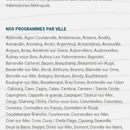
Valenciennes Métropole
.
NOS PROGRAMMES PAR VILLE
Abbeville
,
Agon-Coutainville
,
Ambleteuse
,
Amiens
,
Andilly
,
Annœullin
,
Anstaing
,
Anzin
,
Argenteuil
,
Armentières
,
Arnouville
,
Arques
,
Arras
,
Asnières-sur-Seine
,
Aubervilliers
,
Audresselles
,
Aulnay-sous-Bois
,
Aulnoy-Lez-Valenciennes
,
Bagnolet
,
Barneville-Carteret
,
Bauvin
,
Beauchamp
,
Beaumont-en-Auge
,
Benerville-sur-Mer
,
Berck
,
Béthune
,
Bezons
,
Blainville-sur-Orne
,
Blonville-sur-Mer
,
Bobigny
,
Bondues
,
Bondy
,
Bouffémont
,
Boulogne-sur-Mer
,
Bousbecque
,
Bray Dunes
,
Bretteville-sur-Odon
,
Cabourg
,
Caen
,
Cagny
,
Calais
,
Cambrai
,
Camiers / Sainte Cécile
,
Capinghem
,
Cappelle-la-grande
,
Carpiquet
,
Cayeux-sur-Mer
,
Cergy
,
Chéreng
,
Clichy
,
Clichy-sous-bois
,
Colombelles
,
Colombes
,
Comines
,
Cormeilles-en-Parisis
,
Cormelles-le-Royal
,
Coudekerque-Branche
,
Courbevoie
,
Courseulles-sur-Mer
,
Criel-sur-Mer
,
Croix
,
Cucq / Stella Plage
,
Cysoing
,
Deauville
,
Deuil-la-Barre
,
Dieppe
,
Dives-sur-Mer
,
Domont
,
Donville-les-Bains
,