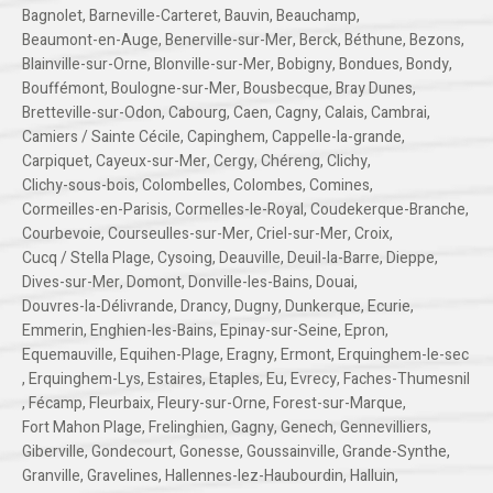
Bagnolet
,
Barneville-Carteret
,
Bauvin
,
Beauchamp
,
Beaumont-en-Auge
,
Benerville-sur-Mer
,
Berck
,
Béthune
,
Bezons
,
Blainville-sur-Orne
,
Blonville-sur-Mer
,
Bobigny
,
Bondues
,
Bondy
,
Bouffémont
,
Boulogne-sur-Mer
,
Bousbecque
,
Bray Dunes
,
Bretteville-sur-Odon
,
Cabourg
,
Caen
,
Cagny
,
Calais
,
Cambrai
,
Camiers / Sainte Cécile
,
Capinghem
,
Cappelle-la-grande
,
Carpiquet
,
Cayeux-sur-Mer
,
Cergy
,
Chéreng
,
Clichy
,
Clichy-sous-bois
,
Colombelles
,
Colombes
,
Comines
,
Cormeilles-en-Parisis
,
Cormelles-le-Royal
,
Coudekerque-Branche
,
Courbevoie
,
Courseulles-sur-Mer
,
Criel-sur-Mer
,
Croix
,
Cucq / Stella Plage
,
Cysoing
,
Deauville
,
Deuil-la-Barre
,
Dieppe
,
Dives-sur-Mer
,
Domont
,
Donville-les-Bains
,
Douai
,
Douvres-la-Délivrande
,
Drancy
,
Dugny
,
Dunkerque
,
Ecurie
,
Emmerin
,
Enghien-les-Bains
,
Epinay-sur-Seine
,
Epron
,
Equemauville
,
Equihen-Plage
,
Eragny
,
Ermont
,
Erquinghem-le-sec
,
Erquinghem-Lys
,
Estaires
,
Etaples
,
Eu
,
Evrecy
,
Faches-Thumesnil
,
Fécamp
,
Fleurbaix
,
Fleury-sur-Orne
,
Forest-sur-Marque
,
Fort Mahon Plage
,
Frelinghien
,
Gagny
,
Genech
,
Gennevilliers
,
Giberville
,
Gondecourt
,
Gonesse
,
Goussainville
,
Grande-Synthe
,
Granville
,
Gravelines
,
Hallennes-lez-Haubourdin
,
Halluin
,