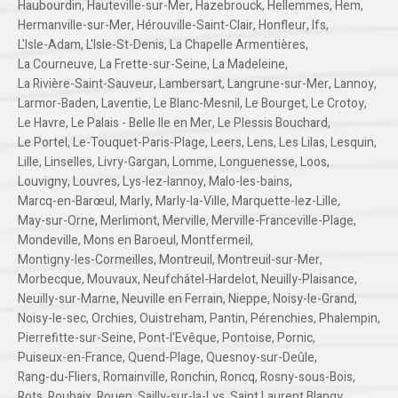
Haubourdin
,
Hauteville-sur-Mer
,
Hazebrouck
,
Hellemmes
,
Hem
,
Hermanville-sur-Mer
,
Hérouville-Saint-Clair
,
Honfleur
,
Ifs
,
L'Isle-Adam
,
L'Isle-St-Denis
,
La Chapelle Armentières
,
La Courneuve
,
La Frette-sur-Seine
,
La Madeleine
,
La Rivière-Saint-Sauveur
,
Lambersart
,
Langrune-sur-Mer
,
Lannoy
,
Larmor-Baden
,
Laventie
,
Le Blanc-Mesnil
,
Le Bourget
,
Le Crotoy
,
Le Havre
,
Le Palais - Belle Ile en Mer
,
Le Plessis Bouchard
,
Le Portel
,
Le-Touquet-Paris-Plage
,
Leers
,
Lens
,
Les Lilas
,
Lesquin
,
Lille
,
Linselles
,
Livry-Gargan
,
Lomme
,
Longuenesse
,
Loos
,
Louvigny
,
Louvres
,
Lys-lez-lannoy
,
Malo-les-bains
,
Marcq-en-Barœul
,
Marly
,
Marly-la-Ville
,
Marquette-lez-Lille
,
May-sur-Orne
,
Merlimont
,
Merville
,
Merville-Franceville-Plage
,
Mondeville
,
Mons en Baroeul
,
Montfermeil
,
Montigny-les-Cormeilles
,
Montreuil
,
Montreuil-sur-Mer
,
Morbecque
,
Mouvaux
,
Neufchâtel-Hardelot
,
Neuilly-Plaisance
,
Neuilly-sur-Marne
,
Neuville en Ferrain
,
Nieppe
,
Noisy-le-Grand
,
Noisy-le-sec
,
Orchies
,
Ouistreham
,
Pantin
,
Pérenchies
,
Phalempin
,
Pierrefitte-sur-Seine
,
Pont-l'Evêque
,
Pontoise
,
Pornic
,
Puiseux-en-France
,
Quend-Plage
,
Quesnoy-sur-Deûle
,
Rang-du-Fliers
,
Romainville
,
Ronchin
,
Roncq
,
Rosny-sous-Bois
,
Rots
,
Roubaix
,
Rouen
,
Sailly-sur-la-Lys
,
Saint Laurent Blangy
,