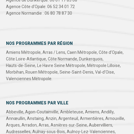
Agence de Dunkerque: 06 61 17 83 08
Agence Côte d'Opale: 06 52 34 01 72
Agence Normandie : 06 80 78 87 30
NOS PROGRAMMES PAR RÉGION
Amiens Métropole
,
Arras / Lens
,
Caen Métropole
,
Côte d’Opale
,
Côte Loire-Atlantique
,
Côte Normande
,
Dunkerquois
,
Hauts-de-Seine
,
Le Havre Seine Métropole
,
Métropole Lilloise
,
Morbihan
,
Rouen Métropole
,
Seine-Saint-Denis
,
Val-d'Oise
,
Valenciennes Métropole
.
NOS PROGRAMMES PAR VILLE
Abbeville
,
Agon-Coutainville
,
Ambleteuse
,
Amiens
,
Andilly
,
Annœullin
,
Anstaing
,
Anzin
,
Argenteuil
,
Armentières
,
Arnouville
,
Arques
,
Arradon
,
Arras
,
Asnières-sur-Seine
,
Aubervilliers
,
Audresselles
,
Aulnay-sous-Bois
,
Aulnoy-Lez-Valenciennes
,