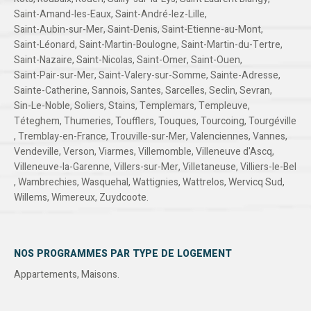
Saint-Amand-les-Eaux
,
Saint-André-lez-Lille
,
Saint-Aubin-sur-Mer
,
Saint-Denis
,
Saint-Etienne-au-Mont
,
Saint-Léonard
,
Saint-Martin-Boulogne
,
Saint-Martin-du-Tertre
,
Saint-Nazaire
,
Saint-Nicolas
,
Saint-Omer
,
Saint-Ouen
,
Saint-Pair-sur-Mer
,
Saint-Valery-sur-Somme
,
Sainte-Adresse
,
Sainte-Catherine
,
Sannois
,
Santes
,
Sarcelles
,
Seclin
,
Sevran
,
Sin-Le-Noble
,
Soliers
,
Stains
,
Templemars
,
Templeuve
,
Téteghem
,
Thumeries
,
Toufflers
,
Touques
,
Tourcoing
,
Tourgéville
,
Tremblay-en-France
,
Trouville-sur-Mer
,
Valenciennes
,
Vannes
,
Vendeville
,
Verson
,
Viarmes
,
Villemomble
,
Villeneuve d'Ascq
,
Villeneuve-la-Garenne
,
Villers-sur-Mer
,
Villetaneuse
,
Villiers-le-Bel
,
Wambrechies
,
Wasquehal
,
Wattignies
,
Wattrelos
,
Wervicq Sud
,
Willems
,
Wimereux
,
Zuydcoote
.
NOS PROGRAMMES PAR TYPE DE LOGEMENT
Appartements
,
Maisons
.