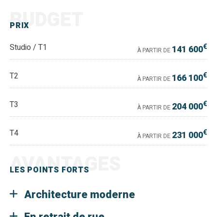
BUDGET
PRIX
€
Studio / T1
141 600
À PARTIR DE
€
T2
166 100
À PARTIR DE
€
T3
204 000
À PARTIR DE
€
T4
231 000
À PARTIR DE
AVANTAGES
LES POINTS FORTS
Architecture moderne