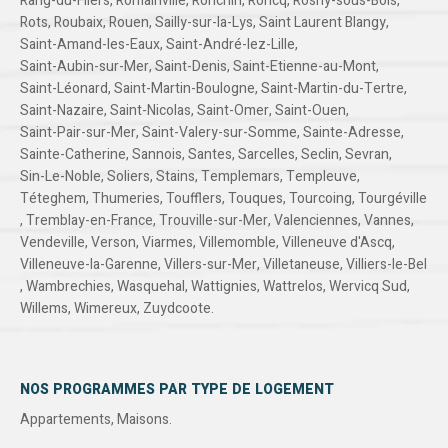
Rang-du-Fliers
,
Romainville
,
Ronchin
,
Roncq
,
Rosny-sous-Bois
,
Rots
,
Roubaix
,
Rouen
,
Sailly-sur-la-Lys
,
Saint Laurent Blangy
,
Saint-Amand-les-Eaux
,
Saint-André-lez-Lille
,
Saint-Aubin-sur-Mer
,
Saint-Denis
,
Saint-Etienne-au-Mont
,
Saint-Léonard
,
Saint-Martin-Boulogne
,
Saint-Martin-du-Tertre
,
Saint-Nazaire
,
Saint-Nicolas
,
Saint-Omer
,
Saint-Ouen
,
Saint-Pair-sur-Mer
,
Saint-Valery-sur-Somme
,
Sainte-Adresse
,
Sainte-Catherine
,
Sannois
,
Santes
,
Sarcelles
,
Seclin
,
Sevran
,
Sin-Le-Noble
,
Soliers
,
Stains
,
Templemars
,
Templeuve
,
Téteghem
,
Thumeries
,
Toufflers
,
Touques
,
Tourcoing
,
Tourgéville
,
Tremblay-en-France
,
Trouville-sur-Mer
,
Valenciennes
,
Vannes
,
Vendeville
,
Verson
,
Viarmes
,
Villemomble
,
Villeneuve d'Ascq
,
Villeneuve-la-Garenne
,
Villers-sur-Mer
,
Villetaneuse
,
Villiers-le-Bel
,
Wambrechies
,
Wasquehal
,
Wattignies
,
Wattrelos
,
Wervicq Sud
,
Willems
,
Wimereux
,
Zuydcoote
.
NOS PROGRAMMES PAR TYPE DE LOGEMENT
Appartements
,
Maisons
.