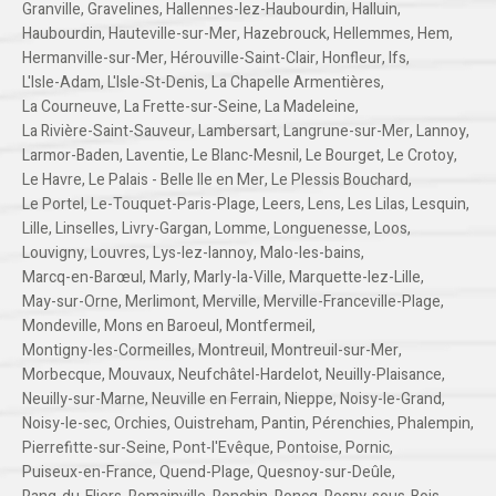
Granville
,
Gravelines
,
Hallennes-lez-Haubourdin
,
Halluin
,
Haubourdin
,
Hauteville-sur-Mer
,
Hazebrouck
,
Hellemmes
,
Hem
,
Hermanville-sur-Mer
,
Hérouville-Saint-Clair
,
Honfleur
,
Ifs
,
L'Isle-Adam
,
L'Isle-St-Denis
,
La Chapelle Armentières
,
La Courneuve
,
La Frette-sur-Seine
,
La Madeleine
,
La Rivière-Saint-Sauveur
,
Lambersart
,
Langrune-sur-Mer
,
Lannoy
,
Larmor-Baden
,
Laventie
,
Le Blanc-Mesnil
,
Le Bourget
,
Le Crotoy
,
Le Havre
,
Le Palais - Belle Ile en Mer
,
Le Plessis Bouchard
,
Le Portel
,
Le-Touquet-Paris-Plage
,
Leers
,
Lens
,
Les Lilas
,
Lesquin
,
Lille
,
Linselles
,
Livry-Gargan
,
Lomme
,
Longuenesse
,
Loos
,
Louvigny
,
Louvres
,
Lys-lez-lannoy
,
Malo-les-bains
,
Marcq-en-Barœul
,
Marly
,
Marly-la-Ville
,
Marquette-lez-Lille
,
May-sur-Orne
,
Merlimont
,
Merville
,
Merville-Franceville-Plage
,
Mondeville
,
Mons en Baroeul
,
Montfermeil
,
Montigny-les-Cormeilles
,
Montreuil
,
Montreuil-sur-Mer
,
Morbecque
,
Mouvaux
,
Neufchâtel-Hardelot
,
Neuilly-Plaisance
,
Neuilly-sur-Marne
,
Neuville en Ferrain
,
Nieppe
,
Noisy-le-Grand
,
Noisy-le-sec
,
Orchies
,
Ouistreham
,
Pantin
,
Pérenchies
,
Phalempin
,
Pierrefitte-sur-Seine
,
Pont-l'Evêque
,
Pontoise
,
Pornic
,
Puiseux-en-France
,
Quend-Plage
,
Quesnoy-sur-Deûle
,