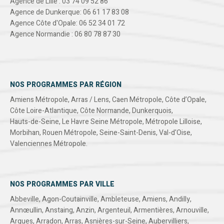
Agence de Lille : 03 74 09 52 86
Agence de Dunkerque: 06 61 17 83 08
Agence Côte d'Opale: 06 52 34 01 72
Agence Normandie : 06 80 78 87 30
NOS PROGRAMMES PAR RÉGION
Amiens Métropole
,
Arras / Lens
,
Caen Métropole
,
Côte d’Opale
,
Côte Loire-Atlantique
,
Côte Normande
,
Dunkerquois
,
Hauts-de-Seine
,
Le Havre Seine Métropole
,
Métropole Lilloise
,
Morbihan
,
Rouen Métropole
,
Seine-Saint-Denis
,
Val-d'Oise
,
Valenciennes Métropole
.
NOS PROGRAMMES PAR VILLE
Abbeville
,
Agon-Coutainville
,
Ambleteuse
,
Amiens
,
Andilly
,
Annœullin
,
Anstaing
,
Anzin
,
Argenteuil
,
Armentières
,
Arnouville
,
Arques
,
Arradon
,
Arras
,
Asnières-sur-Seine
,
Aubervilliers
,