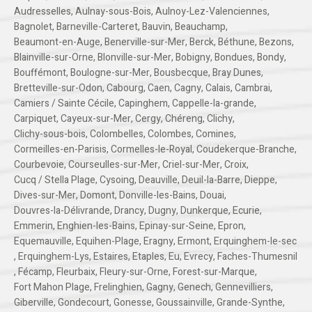
Audresselles
,
Aulnay-sous-Bois
,
Aulnoy-Lez-Valenciennes
,
Bagnolet
,
Barneville-Carteret
,
Bauvin
,
Beauchamp
,
Beaumont-en-Auge
,
Benerville-sur-Mer
,
Berck
,
Béthune
,
Bezons
,
Blainville-sur-Orne
,
Blonville-sur-Mer
,
Bobigny
,
Bondues
,
Bondy
,
Bouffémont
,
Boulogne-sur-Mer
,
Bousbecque
,
Bray Dunes
,
Bretteville-sur-Odon
,
Cabourg
,
Caen
,
Cagny
,
Calais
,
Cambrai
,
Camiers / Sainte Cécile
,
Capinghem
,
Cappelle-la-grande
,
Carpiquet
,
Cayeux-sur-Mer
,
Cergy
,
Chéreng
,
Clichy
,
Clichy-sous-bois
,
Colombelles
,
Colombes
,
Comines
,
Cormeilles-en-Parisis
,
Cormelles-le-Royal
,
Coudekerque-Branche
,
Courbevoie
,
Courseulles-sur-Mer
,
Criel-sur-Mer
,
Croix
,
Cucq / Stella Plage
,
Cysoing
,
Deauville
,
Deuil-la-Barre
,
Dieppe
,
Dives-sur-Mer
,
Domont
,
Donville-les-Bains
,
Douai
,
Douvres-la-Délivrande
,
Drancy
,
Dugny
,
Dunkerque
,
Ecurie
,
Emmerin
,
Enghien-les-Bains
,
Epinay-sur-Seine
,
Epron
,
Equemauville
,
Equihen-Plage
,
Eragny
,
Ermont
,
Erquinghem-le-sec
,
Erquinghem-Lys
,
Estaires
,
Etaples
,
Eu
,
Evrecy
,
Faches-Thumesnil
,
Fécamp
,
Fleurbaix
,
Fleury-sur-Orne
,
Forest-sur-Marque
,
Fort Mahon Plage
,
Frelinghien
,
Gagny
,
Genech
,
Gennevilliers
,
Giberville
,
Gondecourt
,
Gonesse
,
Goussainville
,
Grande-Synthe
,