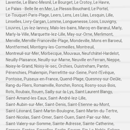
Laventie
,
Le Blanc-Mesnil
,
Le Bourget
,
Le Crotoy
,
Le Havre
,
Le Palais - Belle Ile en Mer
,
Le Plessis Bouchard
,
Le Portel
,
Le-Touquet-Paris-Plage
,
Leers
,
Lens
,
Les Lilas
,
Lesquin
,
Lille
,
Linselles
,
Livry-Gargan
,
Lomme
,
Longuenesse
,
Loos
,
Louvigny
,
Louvres
,
Lys-lez-lannoy
,
Malo-les-bains
,
Marcq-en-Barœul
,
Marly
,
Marly-la-Ville
,
Marquette-lez-Lille
,
May-sur-Orne
,
Merlimont
,
Merville
,
Merville-Franceville-Plage
,
Mondeville
,
Mons en Baroeul
,
Montfermeil
,
Montigny-les-Cormeilles
,
Montreuil
,
Montreuil-sur-Mer
,
Morbecque
,
Mouvaux
,
Neufchâtel-Hardelot
,
Neuilly-Plaisance
,
Neuilly-sur-Marne
,
Neuville en Ferrain
,
Nieppe
,
Noisy-le-Grand
,
Noisy-le-sec
,
Orchies
,
Ouistreham
,
Pantin
,
Pérenchies
,
Phalempin
,
Pierrefitte-sur-Seine
,
Pont-l'Evêque
,
Pontoise
,
Puiseux-en-France
,
Quend-Plage
,
Quesnoy-sur-Deûle
,
Rang-du-Fliers
,
Romainville
,
Ronchin
,
Roncq
,
Rosny-sous-Bois
,
Rots
,
Roubaix
,
Rouen
,
Sailly-sur-la-Lys
,
Saint Laurent Blangy
,
Saint-Amand-les-Eaux
,
Saint-André-lez-Lille
,
Saint-Aubin-sur-Mer
,
Saint-Denis
,
Saint-Etienne-au-Mont
,
Saint-Léonard
,
Saint-Martin-Boulogne
,
Saint-Martin-du-Tertre
,
Saint-Nicolas
,
Saint-Omer
,
Saint-Ouen
,
Saint-Pair-sur-Mer
,
Saint-Valery-sur-Somme
,
Sainte-Adresse
,
Sainte-Catherine
,