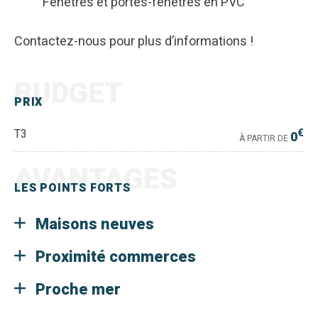
Fenêtres et portes-fenêtres en PVC
Contactez-nous pour plus d’informations !
BUDGET
PRIX
€
T3
0
À PARTIR DE
AVANTAGES
LES POINTS FORTS
Maisons neuves
Proximité commerces
Proche mer