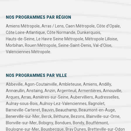
NOS PROGRAMMES PAR RÉGION
Amiens Métropole
,
Arras / Lens
,
Caen Métropole
,
Côte d’Opale
,
Côte Loire-Atlantique
,
Côte Normande
,
Dunkerquois
,
Hauts-de-Seine
,
Le Havre Seine Métropole
,
Métropole Lilloise
,
Morbihan
,
Rouen Métropole
,
Seine-Saint-Denis
,
Val-d'Oise
,
Valenciennes Métropole
.
NOS PROGRAMMES PAR VILLE
Abbeville
,
Agon-Coutainville
,
Ambleteuse
,
Amiens
,
Andilly
,
Annœullin
,
Anstaing
,
Anzin
,
Argenteuil
,
Armentières
,
Arnouville
,
Arques
,
Arras
,
Asnières-sur-Seine
,
Aubervilliers
,
Audresselles
,
Aulnay-sous-Bois
,
Aulnoy-Lez-Valenciennes
,
Bagnolet
,
Barneville-Carteret
,
Bauvin
,
Beauchamp
,
Beaumont-en-Auge
,
Benerville-sur-Mer
,
Berck
,
Béthune
,
Bezons
,
Blainville-sur-Orne
,
Blonville-sur-Mer
,
Bobigny
,
Bondues
,
Bondy
,
Bouffémont
,
Boulogne-sur-Mer
,
Bousbecque
,
Bray Dunes
,
Bretteville-sur-Odon