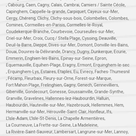
,
Cabourg
,
Caen
,
Cagny
,
Calais
,
Cambrai
,
Camiers / Sainte Cécile
,
Capinghem
,
Cappelle-la-grande
,
Carpiquet
,
Cayeux-sur-Mer
,
Cergy
,
Chéreng
,
Clichy
,
Clichy-sous-bois
,
Colombelles
,
Colombes
,
Comines
,
Cormeilles-en-Parisis
,
Cormelles-le-Royal
,
Coudekerque-Branche
,
Courbevoie
,
Courseulles-sur-Mer
,
Criel-sur-Mer
,
Croix
,
Cucq / Stella Plage
,
Cysoing
,
Deauville
,
Deuil-la-Barre
,
Dieppe
,
Dives-sur-Mer
,
Domont
,
Donville-les-Bains
,
Douai
,
Douvres-la-Délivrande
,
Drancy
,
Dugny
,
Dunkerque
,
Ecurie
,
Emmerin
,
Enghien-les-Bains
,
Epinay-sur-Seine
,
Epron
,
Equemauville
,
Equihen-Plage
,
Eragny
,
Ermont
,
Erquinghem-le-sec
,
Erquinghem-Lys
,
Estaires
,
Etaples
,
Eu
,
Evrecy
,
Faches-Thumesnil
,
Fécamp
,
Fleurbaix
,
Fleury-sur-Orne
,
Forest-sur-Marque
,
Fort Mahon Plage
,
Frelinghien
,
Gagny
,
Genech
,
Gennevilliers
,
Giberville
,
Gondecourt
,
Gonesse
,
Goussainville
,
Grande-Synthe
,
Granville
,
Gravelines
,
Hallennes-lez-Haubourdin
,
Halluin
,
Haubourdin
,
Hauteville-sur-Mer
,
Hazebrouck
,
Hellemmes
,
Hem
,
Hermanville-sur-Mer
,
Hérouville-Saint-Clair
,
Honfleur
,
Ifs
,
L'Isle-Adam
,
L'Isle-St-Denis
,
La Chapelle Armentières
,
La Courneuve
,
La Frette-sur-Seine
,
La Madeleine
,
La Rivière-Saint-Sauveur
,
Lambersart
,
Langrune-sur-Mer
,
Lannoy
,