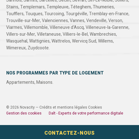
Sannois
,
Santes
,
Sarcelles
,
Seclin
,
Sevran
,
Sin-Le-Noble
,
Soliers
,
Stains
,
Templemars
,
Templeuve
,
Téteghem
,
Thumeries
,
Toufflers
,
Touques
,
Tourcoing
,
Tourgéville
,
Tremblay-en-France
,
Trouville-sur-Mer
,
Valenciennes
,
Vannes
,
Vendeville
,
Verson
,
Viarmes
,
Villemomble
,
Villeneuve d'Ascq
,
Villeneuve-la-Garenne
,
Villers-sur-Mer
,
Villetaneuse
,
Villiers-le-Bel
,
Wambrechies
,
Wasquehal
,
Wattignies
,
Wattrelos
,
Wervicq Sud
,
Willems
,
Wimereux
,
Zuydcoote
.
NOS PROGRAMMES PAR TYPE DE LOGEMENT
Appartements
,
Maisons
.
© 2026 Novacity —
Crédits et mentions légales
Cookies
Gestion des cookies
Dalt - Experts de votre performance digitale
CONTACTEZ-NOUS