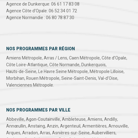
Agence de Dunkerque: 06 61 17 83 08
Agence Côte d'Opale: 06 52 34 01 72
Agence Normandie : 06 80 78 87 30
NOS PROGRAMMES PAR RÉGION
Amiens Métropole
,
Arras / Lens
,
Caen Métropole
,
Côte d’Opale
,
Côte Loire-Atlantique
,
Côte Normande
,
Dunkerquois
,
Hauts-de-Seine
,
Le Havre Seine Métropole
,
Métropole Lilloise
,
Morbihan
,
Rouen Métropole
,
Seine-Saint-Denis
,
Val-d'Oise
,
Valenciennes Métropole
.
NOS PROGRAMMES PAR VILLE
Abbeville
,
Agon-Coutainville
,
Ambleteuse
,
Amiens
,
Andilly
,
Annœullin
,
Anstaing
,
Anzin
,
Argenteuil
,
Armentières
,
Arnouville
,
Arques
,
Arradon
,
Arras
,
Asnières-sur-Seine
,
Aubervilliers
,