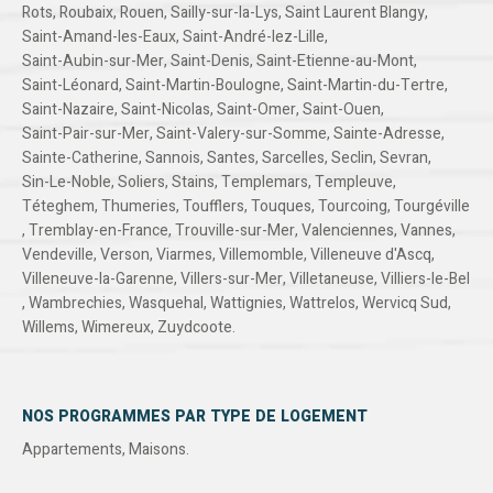
Rots
,
Roubaix
,
Rouen
,
Sailly-sur-la-Lys
,
Saint Laurent Blangy
,
Saint-Amand-les-Eaux
,
Saint-André-lez-Lille
,
Saint-Aubin-sur-Mer
,
Saint-Denis
,
Saint-Etienne-au-Mont
,
Saint-Léonard
,
Saint-Martin-Boulogne
,
Saint-Martin-du-Tertre
,
Saint-Nazaire
,
Saint-Nicolas
,
Saint-Omer
,
Saint-Ouen
,
Saint-Pair-sur-Mer
,
Saint-Valery-sur-Somme
,
Sainte-Adresse
,
Sainte-Catherine
,
Sannois
,
Santes
,
Sarcelles
,
Seclin
,
Sevran
,
Sin-Le-Noble
,
Soliers
,
Stains
,
Templemars
,
Templeuve
,
Téteghem
,
Thumeries
,
Toufflers
,
Touques
,
Tourcoing
,
Tourgéville
,
Tremblay-en-France
,
Trouville-sur-Mer
,
Valenciennes
,
Vannes
,
Vendeville
,
Verson
,
Viarmes
,
Villemomble
,
Villeneuve d'Ascq
,
Villeneuve-la-Garenne
,
Villers-sur-Mer
,
Villetaneuse
,
Villiers-le-Bel
,
Wambrechies
,
Wasquehal
,
Wattignies
,
Wattrelos
,
Wervicq Sud
,
Willems
,
Wimereux
,
Zuydcoote
.
NOS PROGRAMMES PAR TYPE DE LOGEMENT
Appartements
,
Maisons
.