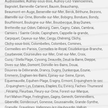
Audresselles
,
Aulnay-sous-Bois
,
Aulnoy-Lez-Valenciennes
,
Bagnolet
,
Barneville-Carteret
,
Bauvin
,
Beauchamp
,
Beaumont-en-Auge
,
Benerville-sur-Mer
,
Berck
,
Béthune
,
Bezons
,
Blainville-sur-Orne
,
Blonville-sur-Mer
,
Bobigny
,
Bondues
,
Bondy
,
Bouffémont
,
Boulogne-sur-Mer
,
Bousbecque
,
Bray Dunes
,
Bretteville-sur-Odon
,
Cabourg
,
Caen
,
Cagny
,
Calais
,
Cambrai
,
Camiers / Sainte Cécile
,
Capinghem
,
Cappelle-la-grande
,
Carpiquet
,
Cayeux-sur-Mer
,
Cergy
,
Chéreng
,
Clichy
,
Clichy-sous-bois
,
Colombelles
,
Colombes
,
Comines
,
Cormeilles-en-Parisis
,
Cormelles-le-Royal
,
Coudekerque-Branche
,
Courbevoie
,
Courseulles-sur-Mer
,
Criel-sur-Mer
,
Croix
,
Cucq / Stella Plage
,
Cysoing
,
Deauville
,
Deuil-la-Barre
,
Dieppe
,
Dives-sur-Mer
,
Domont
,
Donville-les-Bains
,
Douai
,
Douvres-la-Délivrande
,
Drancy
,
Dugny
,
Dunkerque
,
Ecurie
,
Emmerin
,
Enghien-les-Bains
,
Epinay-sur-Seine
,
Epron
,
Equemauville
,
Equihen-Plage
,
Eragny
,
Ermont
,
Erquinghem-le-sec
,
Erquinghem-Lys
,
Estaires
,
Etaples
,
Eu
,
Evrecy
,
Faches-Thumesnil
,
Fécamp
,
Fleurbaix
,
Fleury-sur-Orne
,
Forest-sur-Marque
,
Fort Mahon Plage
,
Frelinghien
,
Gagny
,
Genech
,
Gennevilliers
,
Giberville
,
Gondecourt
,
Gonesse
,
Goussainville
,
Grande-Synthe
,
Granville
,
Gravelines
,
Hallennes-lez-Haubourdin
,
Halluin
,