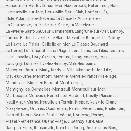
Haubourdin
,
Hauteville-sur-Mer
,
Hazebrouck
,
Hellemmes
,
Hem
,
Hermanville-sur-Mer
,
Hérouville-Saint-Clair
,
Honfleur
,
Ifs
,
L'Isle-Adam
,
L'Isle-St-Denis
,
La Chapelle Armentières
,
La Courneuve
,
La Frette-sur-Seine
,
La Madeleine
,
La Rivière-Saint-Sauveur
,
Lambersart
,
Langrune-sur-Mer
,
Lannoy
,
Larmor-Baden
,
Laventie
,
Le Blanc-Mesnil
,
Le Bourget
,
Le Crotoy
,
Le Havre
,
Le Palais - Belle Ile en Mer
,
Le Plessis Bouchard
,
Le Portel
,
Le-Touquet-Paris-Plage
,
Leers
,
Lens
,
Les Lilas
,
Lesquin
,
Lille
,
Linselles
,
Livry-Gargan
,
Lomme
,
Longuenesse
,
Loos
,
Louvigny
,
Louvres
,
Lys-lez-lannoy
,
Malo-les-bains
,
Marcq-en-Barœul
,
Marly
,
Marly-la-Ville
,
Marquette-lez-Lille
,
May-sur-Orne
,
Merlimont
,
Merville
,
Merville-Franceville-Plage
,
Mondeville
,
Mons en Baroeul
,
Montfermeil
,
Montigny-les-Cormeilles
,
Montreuil
,
Montreuil-sur-Mer
,
Morbecque
,
Mouvaux
,
Neufchâtel-Hardelot
,
Neuilly-Plaisance
,
Neuilly-sur-Marne
,
Neuville en Ferrain
,
Nieppe
,
Noisy-le-Grand
,
Noisy-le-sec
,
Orchies
,
Ouistreham
,
Pantin
,
Pérenchies
,
Phalempin
,
Pierrefitte-sur-Seine
,
Pont-l'Evêque
,
Pontoise
,
Pornic
,
Puiseux-en-France
,
Quend-Plage
,
Quesnoy-sur-Deûle
,
Rang-du-Fliers
,
Romainville
,
Ronchin
,
Roncq
,
Rosny-sous-Bois
,