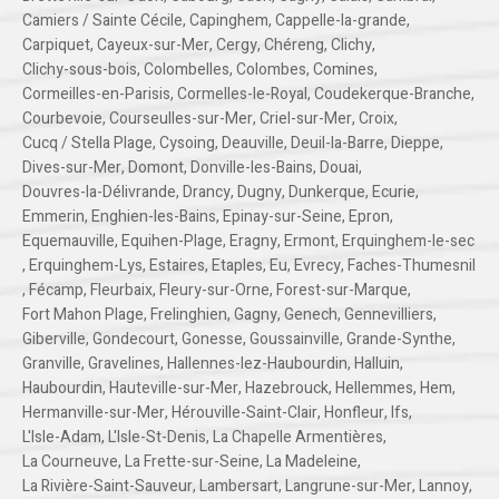
Camiers / Sainte Cécile
,
Capinghem
,
Cappelle-la-grande
,
Carpiquet
,
Cayeux-sur-Mer
,
Cergy
,
Chéreng
,
Clichy
,
Clichy-sous-bois
,
Colombelles
,
Colombes
,
Comines
,
Cormeilles-en-Parisis
,
Cormelles-le-Royal
,
Coudekerque-Branche
,
Courbevoie
,
Courseulles-sur-Mer
,
Criel-sur-Mer
,
Croix
,
Cucq / Stella Plage
,
Cysoing
,
Deauville
,
Deuil-la-Barre
,
Dieppe
,
Dives-sur-Mer
,
Domont
,
Donville-les-Bains
,
Douai
,
Douvres-la-Délivrande
,
Drancy
,
Dugny
,
Dunkerque
,
Ecurie
,
Emmerin
,
Enghien-les-Bains
,
Epinay-sur-Seine
,
Epron
,
Equemauville
,
Equihen-Plage
,
Eragny
,
Ermont
,
Erquinghem-le-sec
,
Erquinghem-Lys
,
Estaires
,
Etaples
,
Eu
,
Evrecy
,
Faches-Thumesnil
,
Fécamp
,
Fleurbaix
,
Fleury-sur-Orne
,
Forest-sur-Marque
,
Fort Mahon Plage
,
Frelinghien
,
Gagny
,
Genech
,
Gennevilliers
,
Giberville
,
Gondecourt
,
Gonesse
,
Goussainville
,
Grande-Synthe
,
Granville
,
Gravelines
,
Hallennes-lez-Haubourdin
,
Halluin
,
Haubourdin
,
Hauteville-sur-Mer
,
Hazebrouck
,
Hellemmes
,
Hem
,
Hermanville-sur-Mer
,
Hérouville-Saint-Clair
,
Honfleur
,
Ifs
,
L'Isle-Adam
,
L'Isle-St-Denis
,
La Chapelle Armentières
,
La Courneuve
,
La Frette-sur-Seine
,
La Madeleine
,
La Rivière-Saint-Sauveur
,
Lambersart
,
Langrune-sur-Mer
,
Lannoy
,