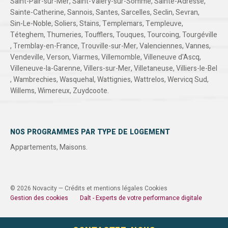
Saint-Pair-sur-Mer
,
Saint-Valery-sur-Somme
,
Sainte-Adresse
,
Sainte-Catherine
,
Sannois
,
Santes
,
Sarcelles
,
Seclin
,
Sevran
,
Sin-Le-Noble
,
Soliers
,
Stains
,
Templemars
,
Templeuve
,
Téteghem
,
Thumeries
,
Toufflers
,
Touques
,
Tourcoing
,
Tourgéville
,
Tremblay-en-France
,
Trouville-sur-Mer
,
Valenciennes
,
Vannes
,
Vendeville
,
Verson
,
Viarmes
,
Villemomble
,
Villeneuve d'Ascq
,
Villeneuve-la-Garenne
,
Villers-sur-Mer
,
Villetaneuse
,
Villiers-le-Bel
,
Wambrechies
,
Wasquehal
,
Wattignies
,
Wattrelos
,
Wervicq Sud
,
Willems
,
Wimereux
,
Zuydcoote
.
NOS PROGRAMMES PAR TYPE DE LOGEMENT
Appartements
,
Maisons
.
© 2026 Novacity —
Crédits et mentions légales
Cookies
Gestion des cookies
Dalt - Experts de votre performance digitale