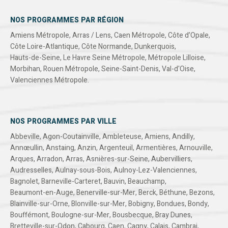
NOS PROGRAMMES PAR RÉGION
Amiens Métropole
,
Arras / Lens
,
Caen Métropole
,
Côte d’Opale
,
Côte Loire-Atlantique
,
Côte Normande
,
Dunkerquois
,
Hauts-de-Seine
,
Le Havre Seine Métropole
,
Métropole Lilloise
,
Morbihan
,
Rouen Métropole
,
Seine-Saint-Denis
,
Val-d'Oise
,
Valenciennes Métropole
.
NOS PROGRAMMES PAR VILLE
Abbeville
,
Agon-Coutainville
,
Ambleteuse
,
Amiens
,
Andilly
,
Annœullin
,
Anstaing
,
Anzin
,
Argenteuil
,
Armentières
,
Arnouville
,
Arques
,
Arradon
,
Arras
,
Asnières-sur-Seine
,
Aubervilliers
,
Audresselles
,
Aulnay-sous-Bois
,
Aulnoy-Lez-Valenciennes
,
Bagnolet
,
Barneville-Carteret
,
Bauvin
,
Beauchamp
,
Beaumont-en-Auge
,
Benerville-sur-Mer
,
Berck
,
Béthune
,
Bezons
,
Blainville-sur-Orne
,
Blonville-sur-Mer
,
Bobigny
,
Bondues
,
Bondy
,
Bouffémont
,
Boulogne-sur-Mer
,
Bousbecque
,
Bray Dunes
,
Bretteville-sur-Odon
,
Cabourg
,
Caen
,
Cagny
,
Calais
,
Cambrai
,