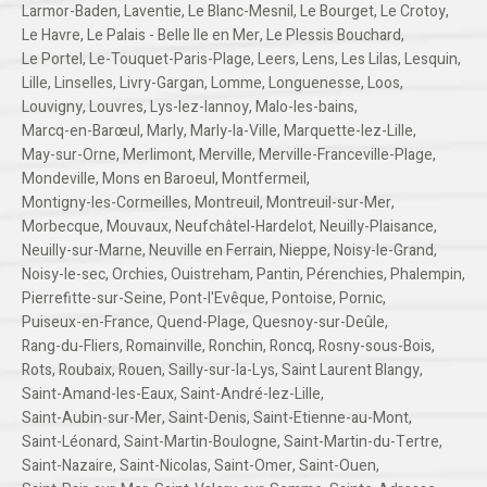
Larmor-Baden
,
Laventie
,
Le Blanc-Mesnil
,
Le Bourget
,
Le Crotoy
,
Le Havre
,
Le Palais - Belle Ile en Mer
,
Le Plessis Bouchard
,
Le Portel
,
Le-Touquet-Paris-Plage
,
Leers
,
Lens
,
Les Lilas
,
Lesquin
,
Lille
,
Linselles
,
Livry-Gargan
,
Lomme
,
Longuenesse
,
Loos
,
Louvigny
,
Louvres
,
Lys-lez-lannoy
,
Malo-les-bains
,
Marcq-en-Barœul
,
Marly
,
Marly-la-Ville
,
Marquette-lez-Lille
,
May-sur-Orne
,
Merlimont
,
Merville
,
Merville-Franceville-Plage
,
Mondeville
,
Mons en Baroeul
,
Montfermeil
,
Montigny-les-Cormeilles
,
Montreuil
,
Montreuil-sur-Mer
,
Morbecque
,
Mouvaux
,
Neufchâtel-Hardelot
,
Neuilly-Plaisance
,
Neuilly-sur-Marne
,
Neuville en Ferrain
,
Nieppe
,
Noisy-le-Grand
,
Noisy-le-sec
,
Orchies
,
Ouistreham
,
Pantin
,
Pérenchies
,
Phalempin
,
Pierrefitte-sur-Seine
,
Pont-l'Evêque
,
Pontoise
,
Pornic
,
Puiseux-en-France
,
Quend-Plage
,
Quesnoy-sur-Deûle
,
Rang-du-Fliers
,
Romainville
,
Ronchin
,
Roncq
,
Rosny-sous-Bois
,
Rots
,
Roubaix
,
Rouen
,
Sailly-sur-la-Lys
,
Saint Laurent Blangy
,
Saint-Amand-les-Eaux
,
Saint-André-lez-Lille
,
Saint-Aubin-sur-Mer
,
Saint-Denis
,
Saint-Etienne-au-Mont
,
Saint-Léonard
,
Saint-Martin-Boulogne
,
Saint-Martin-du-Tertre
,
Saint-Nazaire
,
Saint-Nicolas
,
Saint-Omer
,
Saint-Ouen
,