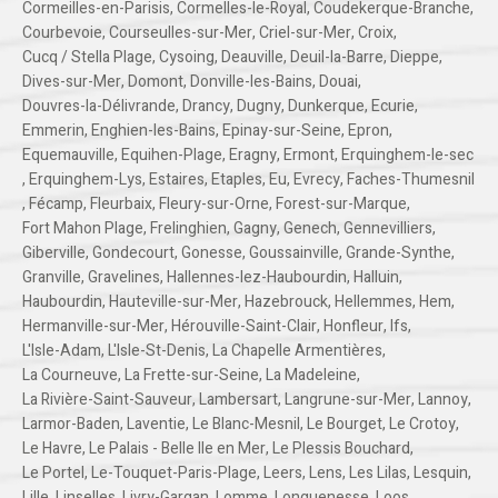
Cormeilles-en-Parisis
,
Cormelles-le-Royal
,
Coudekerque-Branche
,
Courbevoie
,
Courseulles-sur-Mer
,
Criel-sur-Mer
,
Croix
,
Cucq / Stella Plage
,
Cysoing
,
Deauville
,
Deuil-la-Barre
,
Dieppe
,
Dives-sur-Mer
,
Domont
,
Donville-les-Bains
,
Douai
,
Douvres-la-Délivrande
,
Drancy
,
Dugny
,
Dunkerque
,
Ecurie
,
Emmerin
,
Enghien-les-Bains
,
Epinay-sur-Seine
,
Epron
,
Equemauville
,
Equihen-Plage
,
Eragny
,
Ermont
,
Erquinghem-le-sec
,
Erquinghem-Lys
,
Estaires
,
Etaples
,
Eu
,
Evrecy
,
Faches-Thumesnil
,
Fécamp
,
Fleurbaix
,
Fleury-sur-Orne
,
Forest-sur-Marque
,
Fort Mahon Plage
,
Frelinghien
,
Gagny
,
Genech
,
Gennevilliers
,
Giberville
,
Gondecourt
,
Gonesse
,
Goussainville
,
Grande-Synthe
,
Granville
,
Gravelines
,
Hallennes-lez-Haubourdin
,
Halluin
,
Haubourdin
,
Hauteville-sur-Mer
,
Hazebrouck
,
Hellemmes
,
Hem
,
Hermanville-sur-Mer
,
Hérouville-Saint-Clair
,
Honfleur
,
Ifs
,
L'Isle-Adam
,
L'Isle-St-Denis
,
La Chapelle Armentières
,
La Courneuve
,
La Frette-sur-Seine
,
La Madeleine
,
La Rivière-Saint-Sauveur
,
Lambersart
,
Langrune-sur-Mer
,
Lannoy
,
Larmor-Baden
,
Laventie
,
Le Blanc-Mesnil
,
Le Bourget
,
Le Crotoy
,
Le Havre
,
Le Palais - Belle Ile en Mer
,
Le Plessis Bouchard
,
Le Portel
,
Le-Touquet-Paris-Plage
,
Leers
,
Lens
,
Les Lilas
,
Lesquin
,
Lille
,
Linselles
,
Livry-Gargan
,
Lomme
,
Longuenesse
,
Loos
,