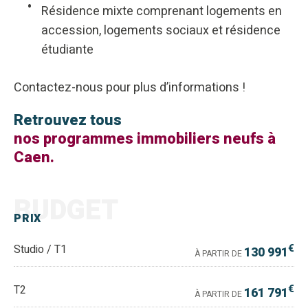
Résidence mixte comprenant logements en
accession, logements sociaux et résidence
étudiante
Contactez-nous pour plus d’informations !
Retrouvez tous
nos programmes immobiliers neufs à
Caen.
BUDGET
PRIX
€
Studio / T1
130 991
À PARTIR DE
€
T2
161 791
À PARTIR DE