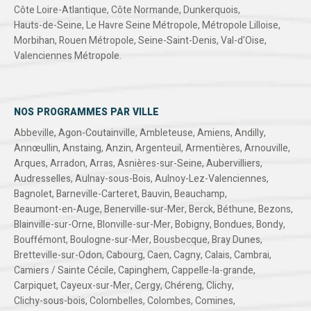
Côte Loire-Atlantique
,
Côte Normande
,
Dunkerquois
,
Hauts-de-Seine
,
Le Havre Seine Métropole
,
Métropole Lilloise
,
Morbihan
,
Rouen Métropole
,
Seine-Saint-Denis
,
Val-d'Oise
,
Valenciennes Métropole
.
NOS PROGRAMMES PAR VILLE
Abbeville
,
Agon-Coutainville
,
Ambleteuse
,
Amiens
,
Andilly
,
Annœullin
,
Anstaing
,
Anzin
,
Argenteuil
,
Armentières
,
Arnouville
,
Arques
,
Arradon
,
Arras
,
Asnières-sur-Seine
,
Aubervilliers
,
Audresselles
,
Aulnay-sous-Bois
,
Aulnoy-Lez-Valenciennes
,
Bagnolet
,
Barneville-Carteret
,
Bauvin
,
Beauchamp
,
Beaumont-en-Auge
,
Benerville-sur-Mer
,
Berck
,
Béthune
,
Bezons
,
Blainville-sur-Orne
,
Blonville-sur-Mer
,
Bobigny
,
Bondues
,
Bondy
,
Bouffémont
,
Boulogne-sur-Mer
,
Bousbecque
,
Bray Dunes
,
Bretteville-sur-Odon
,
Cabourg
,
Caen
,
Cagny
,
Calais
,
Cambrai
,
Camiers / Sainte Cécile
,
Capinghem
,
Cappelle-la-grande
,
Carpiquet
,
Cayeux-sur-Mer
,
Cergy
,
Chéreng
,
Clichy
,
Clichy-sous-bois
,
Colombelles
,
Colombes
,
Comines
,