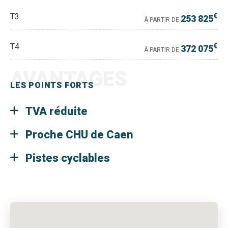
€
T3
253 825
À PARTIR DE
€
T4
372 075
À PARTIR DE
AVANTAGES
LES POINTS FORTS
TVA réduite
Proche CHU de Caen
Pistes cyclables