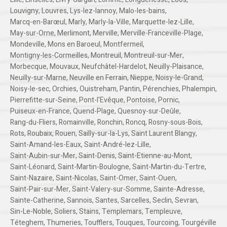
Louvigny
,
Louvres
,
Lys-lez-lannoy
,
Malo-les-bains
,
Marcq-en-Barœul
,
Marly
,
Marly-la-Ville
,
Marquette-lez-Lille
,
May-sur-Orne
,
Merlimont
,
Merville
,
Merville-Franceville-Plage
,
Mondeville
,
Mons en Baroeul
,
Montfermeil
,
Montigny-les-Cormeilles
,
Montreuil
,
Montreuil-sur-Mer
,
Morbecque
,
Mouvaux
,
Neufchâtel-Hardelot
,
Neuilly-Plaisance
,
Neuilly-sur-Marne
,
Neuville en Ferrain
,
Nieppe
,
Noisy-le-Grand
,
Noisy-le-sec
,
Orchies
,
Ouistreham
,
Pantin
,
Pérenchies
,
Phalempin
,
Pierrefitte-sur-Seine
,
Pont-l'Evêque
,
Pontoise
,
Pornic
,
Puiseux-en-France
,
Quend-Plage
,
Quesnoy-sur-Deûle
,
Rang-du-Fliers
,
Romainville
,
Ronchin
,
Roncq
,
Rosny-sous-Bois
,
Rots
,
Roubaix
,
Rouen
,
Sailly-sur-la-Lys
,
Saint Laurent Blangy
,
Saint-Amand-les-Eaux
,
Saint-André-lez-Lille
,
Saint-Aubin-sur-Mer
,
Saint-Denis
,
Saint-Etienne-au-Mont
,
Saint-Léonard
,
Saint-Martin-Boulogne
,
Saint-Martin-du-Tertre
,
Saint-Nazaire
,
Saint-Nicolas
,
Saint-Omer
,
Saint-Ouen
,
Saint-Pair-sur-Mer
,
Saint-Valery-sur-Somme
,
Sainte-Adresse
,
Sainte-Catherine
,
Sannois
,
Santes
,
Sarcelles
,
Seclin
,
Sevran
,
Sin-Le-Noble
,
Soliers
,
Stains
,
Templemars
,
Templeuve
,
Téteghem
,
Thumeries
,
Toufflers
,
Touques
,
Tourcoing
,
Tourgéville