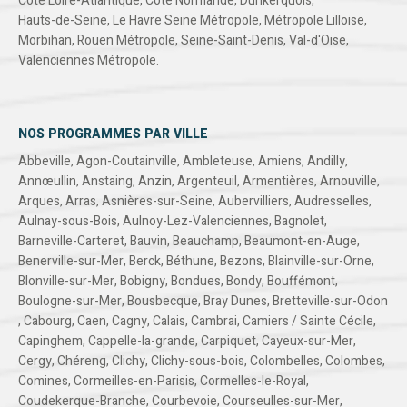
Côte Loire-Atlantique
,
Côte Normande
,
Dunkerquois
,
Hauts-de-Seine
,
Le Havre Seine Métropole
,
Métropole Lilloise
,
Morbihan
,
Rouen Métropole
,
Seine-Saint-Denis
,
Val-d'Oise
,
Valenciennes Métropole
.
NOS PROGRAMMES PAR VILLE
Abbeville
,
Agon-Coutainville
,
Ambleteuse
,
Amiens
,
Andilly
,
Annœullin
,
Anstaing
,
Anzin
,
Argenteuil
,
Armentières
,
Arnouville
,
Arques
,
Arras
,
Asnières-sur-Seine
,
Aubervilliers
,
Audresselles
,
Aulnay-sous-Bois
,
Aulnoy-Lez-Valenciennes
,
Bagnolet
,
Barneville-Carteret
,
Bauvin
,
Beauchamp
,
Beaumont-en-Auge
,
Benerville-sur-Mer
,
Berck
,
Béthune
,
Bezons
,
Blainville-sur-Orne
,
Blonville-sur-Mer
,
Bobigny
,
Bondues
,
Bondy
,
Bouffémont
,
Boulogne-sur-Mer
,
Bousbecque
,
Bray Dunes
,
Bretteville-sur-Odon
,
Cabourg
,
Caen
,
Cagny
,
Calais
,
Cambrai
,
Camiers / Sainte Cécile
,
Capinghem
,
Cappelle-la-grande
,
Carpiquet
,
Cayeux-sur-Mer
,
Cergy
,
Chéreng
,
Clichy
,
Clichy-sous-bois
,
Colombelles
,
Colombes
,
Comines
,
Cormeilles-en-Parisis
,
Cormelles-le-Royal
,
Coudekerque-Branche
,
Courbevoie
,
Courseulles-sur-Mer
,