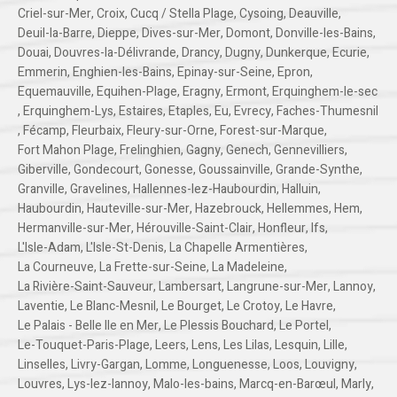
Criel-sur-Mer
,
Croix
,
Cucq / Stella Plage
,
Cysoing
,
Deauville
,
Deuil-la-Barre
,
Dieppe
,
Dives-sur-Mer
,
Domont
,
Donville-les-Bains
,
Douai
,
Douvres-la-Délivrande
,
Drancy
,
Dugny
,
Dunkerque
,
Ecurie
,
Emmerin
,
Enghien-les-Bains
,
Epinay-sur-Seine
,
Epron
,
Equemauville
,
Equihen-Plage
,
Eragny
,
Ermont
,
Erquinghem-le-sec
,
Erquinghem-Lys
,
Estaires
,
Etaples
,
Eu
,
Evrecy
,
Faches-Thumesnil
,
Fécamp
,
Fleurbaix
,
Fleury-sur-Orne
,
Forest-sur-Marque
,
Fort Mahon Plage
,
Frelinghien
,
Gagny
,
Genech
,
Gennevilliers
,
Giberville
,
Gondecourt
,
Gonesse
,
Goussainville
,
Grande-Synthe
,
Granville
,
Gravelines
,
Hallennes-lez-Haubourdin
,
Halluin
,
Haubourdin
,
Hauteville-sur-Mer
,
Hazebrouck
,
Hellemmes
,
Hem
,
Hermanville-sur-Mer
,
Hérouville-Saint-Clair
,
Honfleur
,
Ifs
,
L'Isle-Adam
,
L'Isle-St-Denis
,
La Chapelle Armentières
,
La Courneuve
,
La Frette-sur-Seine
,
La Madeleine
,
La Rivière-Saint-Sauveur
,
Lambersart
,
Langrune-sur-Mer
,
Lannoy
,
Laventie
,
Le Blanc-Mesnil
,
Le Bourget
,
Le Crotoy
,
Le Havre
,
Le Palais - Belle Ile en Mer
,
Le Plessis Bouchard
,
Le Portel
,
Le-Touquet-Paris-Plage
,
Leers
,
Lens
,
Les Lilas
,
Lesquin
,
Lille
,
Linselles
,
Livry-Gargan
,
Lomme
,
Longuenesse
,
Loos
,
Louvigny
,
Louvres
,
Lys-lez-lannoy
,
Malo-les-bains
,
Marcq-en-Barœul
,
Marly
,