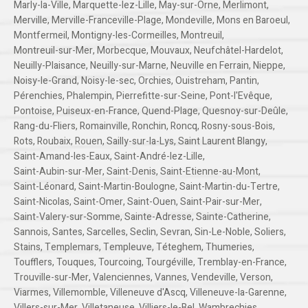
Marly-la-Ville
,
Marquette-lez-Lille
,
May-sur-Orne
,
Merlimont
,
Merville
,
Merville-Franceville-Plage
,
Mondeville
,
Mons en Baroeul
,
Montfermeil
,
Montigny-les-Cormeilles
,
Montreuil
,
Montreuil-sur-Mer
,
Morbecque
,
Mouvaux
,
Neufchâtel-Hardelot
,
Neuilly-Plaisance
,
Neuilly-sur-Marne
,
Neuville en Ferrain
,
Nieppe
,
Noisy-le-Grand
,
Noisy-le-sec
,
Orchies
,
Ouistreham
,
Pantin
,
Pérenchies
,
Phalempin
,
Pierrefitte-sur-Seine
,
Pont-l'Evêque
,
Pontoise
,
Puiseux-en-France
,
Quend-Plage
,
Quesnoy-sur-Deûle
,
Rang-du-Fliers
,
Romainville
,
Ronchin
,
Roncq
,
Rosny-sous-Bois
,
Rots
,
Roubaix
,
Rouen
,
Sailly-sur-la-Lys
,
Saint Laurent Blangy
,
Saint-Amand-les-Eaux
,
Saint-André-lez-Lille
,
Saint-Aubin-sur-Mer
,
Saint-Denis
,
Saint-Etienne-au-Mont
,
Saint-Léonard
,
Saint-Martin-Boulogne
,
Saint-Martin-du-Tertre
,
Saint-Nicolas
,
Saint-Omer
,
Saint-Ouen
,
Saint-Pair-sur-Mer
,
Saint-Valery-sur-Somme
,
Sainte-Adresse
,
Sainte-Catherine
,
Sannois
,
Santes
,
Sarcelles
,
Seclin
,
Sevran
,
Sin-Le-Noble
,
Soliers
,
Stains
,
Templemars
,
Templeuve
,
Téteghem
,
Thumeries
,
Toufflers
,
Touques
,
Tourcoing
,
Tourgéville
,
Tremblay-en-France
,
Trouville-sur-Mer
,
Valenciennes
,
Vannes
,
Vendeville
,
Verson
,
Viarmes
,
Villemomble
,
Villeneuve d'Ascq
,
Villeneuve-la-Garenne
,
Villers-sur-Mer
,
Villetaneuse
,
Villiers-le-Bel
,
Wambrechies
,