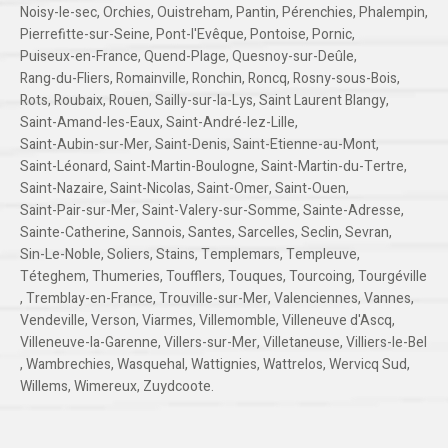
Noisy-le-sec
,
Orchies
,
Ouistreham
,
Pantin
,
Pérenchies
,
Phalempin
,
Pierrefitte-sur-Seine
,
Pont-l'Evêque
,
Pontoise
,
Pornic
,
Puiseux-en-France
,
Quend-Plage
,
Quesnoy-sur-Deûle
,
Rang-du-Fliers
,
Romainville
,
Ronchin
,
Roncq
,
Rosny-sous-Bois
,
Rots
,
Roubaix
,
Rouen
,
Sailly-sur-la-Lys
,
Saint Laurent Blangy
,
Saint-Amand-les-Eaux
,
Saint-André-lez-Lille
,
Saint-Aubin-sur-Mer
,
Saint-Denis
,
Saint-Etienne-au-Mont
,
Saint-Léonard
,
Saint-Martin-Boulogne
,
Saint-Martin-du-Tertre
,
Saint-Nazaire
,
Saint-Nicolas
,
Saint-Omer
,
Saint-Ouen
,
Saint-Pair-sur-Mer
,
Saint-Valery-sur-Somme
,
Sainte-Adresse
,
Sainte-Catherine
,
Sannois
,
Santes
,
Sarcelles
,
Seclin
,
Sevran
,
Sin-Le-Noble
,
Soliers
,
Stains
,
Templemars
,
Templeuve
,
Téteghem
,
Thumeries
,
Toufflers
,
Touques
,
Tourcoing
,
Tourgéville
,
Tremblay-en-France
,
Trouville-sur-Mer
,
Valenciennes
,
Vannes
,
Vendeville
,
Verson
,
Viarmes
,
Villemomble
,
Villeneuve d'Ascq
,
Villeneuve-la-Garenne
,
Villers-sur-Mer
,
Villetaneuse
,
Villiers-le-Bel
,
Wambrechies
,
Wasquehal
,
Wattignies
,
Wattrelos
,
Wervicq Sud
,
Willems
,
Wimereux
,
Zuydcoote
.