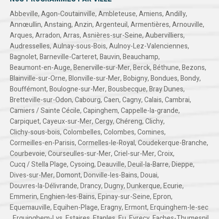
Abbeville
,
Agon-Coutainville
,
Ambleteuse
,
Amiens
,
Andilly
,
Annœullin
,
Anstaing
,
Anzin
,
Argenteuil
,
Armentières
,
Arnouville
,
Arques
,
Arradon
,
Arras
,
Asnières-sur-Seine
,
Aubervilliers
,
Audresselles
,
Aulnay-sous-Bois
,
Aulnoy-Lez-Valenciennes
,
Bagnolet
,
Barneville-Carteret
,
Bauvin
,
Beauchamp
,
Beaumont-en-Auge
,
Benerville-sur-Mer
,
Berck
,
Béthune
,
Bezons
,
Blainville-sur-Orne
,
Blonville-sur-Mer
,
Bobigny
,
Bondues
,
Bondy
,
Bouffémont
,
Boulogne-sur-Mer
,
Bousbecque
,
Bray Dunes
,
Bretteville-sur-Odon
,
Cabourg
,
Caen
,
Cagny
,
Calais
,
Cambrai
,
Camiers / Sainte Cécile
,
Capinghem
,
Cappelle-la-grande
,
Carpiquet
,
Cayeux-sur-Mer
,
Cergy
,
Chéreng
,
Clichy
,
Clichy-sous-bois
,
Colombelles
,
Colombes
,
Comines
,
Cormeilles-en-Parisis
,
Cormelles-le-Royal
,
Coudekerque-Branche
,
Courbevoie
,
Courseulles-sur-Mer
,
Criel-sur-Mer
,
Croix
,
Cucq / Stella Plage
,
Cysoing
,
Deauville
,
Deuil-la-Barre
,
Dieppe
,
Dives-sur-Mer
,
Domont
,
Donville-les-Bains
,
Douai
,
Douvres-la-Délivrande
,
Drancy
,
Dugny
,
Dunkerque
,
Ecurie
,
Emmerin
,
Enghien-les-Bains
,
Epinay-sur-Seine
,
Epron
,
Equemauville
,
Equihen-Plage
,
Eragny
,
Ermont
,
Erquinghem-le-sec
,
Erquinghem-Lys
,
Estaires
,
Etaples
,
Eu
,
Evrecy
,
Faches-Thumesnil