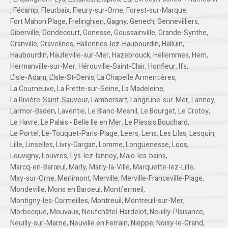
,
Fécamp
,
Fleurbaix
,
Fleury-sur-Orne
,
Forest-sur-Marque
,
Fort Mahon Plage
,
Frelinghien
,
Gagny
,
Genech
,
Gennevilliers
,
Giberville
,
Gondecourt
,
Gonesse
,
Goussainville
,
Grande-Synthe
,
Granville
,
Gravelines
,
Hallennes-lez-Haubourdin
,
Halluin
,
Haubourdin
,
Hauteville-sur-Mer
,
Hazebrouck
,
Hellemmes
,
Hem
,
Hermanville-sur-Mer
,
Hérouville-Saint-Clair
,
Honfleur
,
Ifs
,
L'Isle-Adam
,
L'Isle-St-Denis
,
La Chapelle Armentières
,
La Courneuve
,
La Frette-sur-Seine
,
La Madeleine
,
La Rivière-Saint-Sauveur
,
Lambersart
,
Langrune-sur-Mer
,
Lannoy
,
Larmor-Baden
,
Laventie
,
Le Blanc-Mesnil
,
Le Bourget
,
Le Crotoy
,
Le Havre
,
Le Palais - Belle Ile en Mer
,
Le Plessis Bouchard
,
Le Portel
,
Le-Touquet-Paris-Plage
,
Leers
,
Lens
,
Les Lilas
,
Lesquin
,
Lille
,
Linselles
,
Livry-Gargan
,
Lomme
,
Longuenesse
,
Loos
,
Louvigny
,
Louvres
,
Lys-lez-lannoy
,
Malo-les-bains
,
Marcq-en-Barœul
,
Marly
,
Marly-la-Ville
,
Marquette-lez-Lille
,
May-sur-Orne
,
Merlimont
,
Merville
,
Merville-Franceville-Plage
,
Mondeville
,
Mons en Baroeul
,
Montfermeil
,
Montigny-les-Cormeilles
,
Montreuil
,
Montreuil-sur-Mer
,
Morbecque
,
Mouvaux
,
Neufchâtel-Hardelot
,
Neuilly-Plaisance
,
Neuilly-sur-Marne
,
Neuville en Ferrain
,
Nieppe
,
Noisy-le-Grand
,