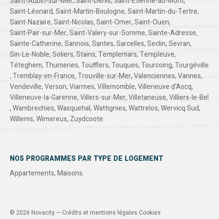
Saint-Aubin-sur-Mer
,
Saint-Denis
,
Saint-Etienne-au-Mont
,
Saint-Léonard
,
Saint-Martin-Boulogne
,
Saint-Martin-du-Tertre
,
Saint-Nazaire
,
Saint-Nicolas
,
Saint-Omer
,
Saint-Ouen
,
Saint-Pair-sur-Mer
,
Saint-Valery-sur-Somme
,
Sainte-Adresse
,
Sainte-Catherine
,
Sannois
,
Santes
,
Sarcelles
,
Seclin
,
Sevran
,
Sin-Le-Noble
,
Soliers
,
Stains
,
Templemars
,
Templeuve
,
Téteghem
,
Thumeries
,
Toufflers
,
Touques
,
Tourcoing
,
Tourgéville
,
Tremblay-en-France
,
Trouville-sur-Mer
,
Valenciennes
,
Vannes
,
Vendeville
,
Verson
,
Viarmes
,
Villemomble
,
Villeneuve d'Ascq
,
Villeneuve-la-Garenne
,
Villers-sur-Mer
,
Villetaneuse
,
Villiers-le-Bel
,
Wambrechies
,
Wasquehal
,
Wattignies
,
Wattrelos
,
Wervicq Sud
,
Willems
,
Wimereux
,
Zuydcoote
.
NOS PROGRAMMES PAR TYPE DE LOGEMENT
Appartements
,
Maisons
.
© 2026 Novacity —
Crédits et mentions légales
Cookies