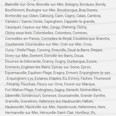
Blainville-sur-Orne
,
Blonville-sur-Mer
,
Bobigny
,
Bondues
,
Bondy
,
Bouffémont
,
Boulogne-sur-Mer
,
Bousbecque
,
Bray Dunes
,
Bretteville-sur-Odon
,
Cabourg
,
Caen
,
Cagny
,
Calais
,
Cambrai
,
Camiers / Sainte Cécile
,
Capinghem
,
Cappelle-la-grande
,
Carpiquet
,
Cayeux-sur-Mer
,
Cergy
,
Chéreng
,
Clichy
,
Clichy-sous-bois
,
Colombelles
,
Colombes
,
Comines
,
Cormeilles-en-Parisis
,
Cormelles-le-Royal
,
Coudekerque-Branche
,
Courbevoie
,
Courseulles-sur-Mer
,
Criel-sur-Mer
,
Croix
,
Cucq / Stella Plage
,
Cysoing
,
Deauville
,
Deuil-la-Barre
,
Dieppe
,
Dives-sur-Mer
,
Domont
,
Donville-les-Bains
,
Douai
,
Douvres-la-Délivrande
,
Drancy
,
Dugny
,
Dunkerque
,
Ecurie
,
Emmerin
,
Enghien-les-Bains
,
Epinay-sur-Seine
,
Epron
,
Equemauville
,
Equihen-Plage
,
Eragny
,
Ermont
,
Erquinghem-le-sec
,
Erquinghem-Lys
,
Estaires
,
Etaples
,
Eu
,
Evrecy
,
Faches-Thumesnil
,
Fécamp
,
Fleurbaix
,
Fleury-sur-Orne
,
Forest-sur-Marque
,
Fort Mahon Plage
,
Frelinghien
,
Gagny
,
Genech
,
Gennevilliers
,
Giberville
,
Gondecourt
,
Gonesse
,
Goussainville
,
Grande-Synthe
,
Granville
,
Gravelines
,
Hallennes-lez-Haubourdin
,
Halluin
,
Haubourdin
,
Hauteville-sur-Mer
,
Hazebrouck
,
Hellemmes
,
Hem
,
Hermanville-sur-Mer
,
Hérouville-Saint-Clair
,
Honfleur
,
Ifs
,