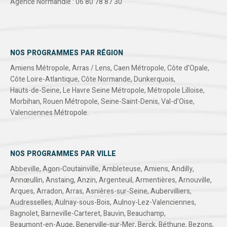
Agence Normandie : 06 80 78 87 30
NOS PROGRAMMES PAR RÉGION
Amiens Métropole
,
Arras / Lens
,
Caen Métropole
,
Côte d’Opale
,
Côte Loire-Atlantique
,
Côte Normande
,
Dunkerquois
,
Hauts-de-Seine
,
Le Havre Seine Métropole
,
Métropole Lilloise
,
Morbihan
,
Rouen Métropole
,
Seine-Saint-Denis
,
Val-d'Oise
,
Valenciennes Métropole
.
NOS PROGRAMMES PAR VILLE
Abbeville
,
Agon-Coutainville
,
Ambleteuse
,
Amiens
,
Andilly
,
Annœullin
,
Anstaing
,
Anzin
,
Argenteuil
,
Armentières
,
Arnouville
,
Arques
,
Arradon
,
Arras
,
Asnières-sur-Seine
,
Aubervilliers
,
Audresselles
,
Aulnay-sous-Bois
,
Aulnoy-Lez-Valenciennes
,
Bagnolet
,
Barneville-Carteret
,
Bauvin
,
Beauchamp
,
Beaumont-en-Auge
,
Benerville-sur-Mer
,
Berck
,
Béthune
,
Bezons
,