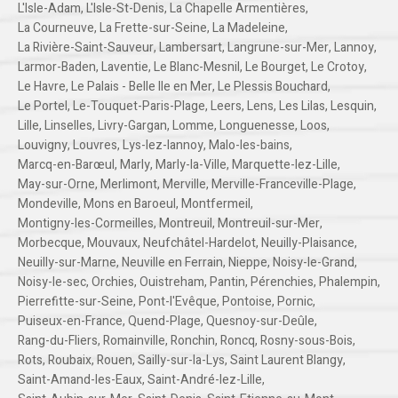
L'Isle-Adam
,
L'Isle-St-Denis
,
La Chapelle Armentières
,
La Courneuve
,
La Frette-sur-Seine
,
La Madeleine
,
La Rivière-Saint-Sauveur
,
Lambersart
,
Langrune-sur-Mer
,
Lannoy
,
Larmor-Baden
,
Laventie
,
Le Blanc-Mesnil
,
Le Bourget
,
Le Crotoy
,
Le Havre
,
Le Palais - Belle Ile en Mer
,
Le Plessis Bouchard
,
Le Portel
,
Le-Touquet-Paris-Plage
,
Leers
,
Lens
,
Les Lilas
,
Lesquin
,
Lille
,
Linselles
,
Livry-Gargan
,
Lomme
,
Longuenesse
,
Loos
,
Louvigny
,
Louvres
,
Lys-lez-lannoy
,
Malo-les-bains
,
Marcq-en-Barœul
,
Marly
,
Marly-la-Ville
,
Marquette-lez-Lille
,
May-sur-Orne
,
Merlimont
,
Merville
,
Merville-Franceville-Plage
,
Mondeville
,
Mons en Baroeul
,
Montfermeil
,
Montigny-les-Cormeilles
,
Montreuil
,
Montreuil-sur-Mer
,
Morbecque
,
Mouvaux
,
Neufchâtel-Hardelot
,
Neuilly-Plaisance
,
Neuilly-sur-Marne
,
Neuville en Ferrain
,
Nieppe
,
Noisy-le-Grand
,
Noisy-le-sec
,
Orchies
,
Ouistreham
,
Pantin
,
Pérenchies
,
Phalempin
,
Pierrefitte-sur-Seine
,
Pont-l'Evêque
,
Pontoise
,
Pornic
,
Puiseux-en-France
,
Quend-Plage
,
Quesnoy-sur-Deûle
,
Rang-du-Fliers
,
Romainville
,
Ronchin
,
Roncq
,
Rosny-sous-Bois
,
Rots
,
Roubaix
,
Rouen
,
Sailly-sur-la-Lys
,
Saint Laurent Blangy
,
Saint-Amand-les-Eaux
,
Saint-André-lez-Lille
,