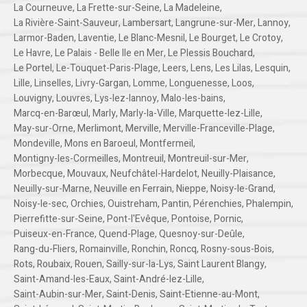
La Courneuve
,
La Frette-sur-Seine
,
La Madeleine
,
La Rivière-Saint-Sauveur
,
Lambersart
,
Langrune-sur-Mer
,
Lannoy
,
Larmor-Baden
,
Laventie
,
Le Blanc-Mesnil
,
Le Bourget
,
Le Crotoy
,
Le Havre
,
Le Palais - Belle Ile en Mer
,
Le Plessis Bouchard
,
Le Portel
,
Le-Touquet-Paris-Plage
,
Leers
,
Lens
,
Les Lilas
,
Lesquin
,
Lille
,
Linselles
,
Livry-Gargan
,
Lomme
,
Longuenesse
,
Loos
,
Louvigny
,
Louvres
,
Lys-lez-lannoy
,
Malo-les-bains
,
Marcq-en-Barœul
,
Marly
,
Marly-la-Ville
,
Marquette-lez-Lille
,
May-sur-Orne
,
Merlimont
,
Merville
,
Merville-Franceville-Plage
,
Mondeville
,
Mons en Baroeul
,
Montfermeil
,
Montigny-les-Cormeilles
,
Montreuil
,
Montreuil-sur-Mer
,
Morbecque
,
Mouvaux
,
Neufchâtel-Hardelot
,
Neuilly-Plaisance
,
Neuilly-sur-Marne
,
Neuville en Ferrain
,
Nieppe
,
Noisy-le-Grand
,
Noisy-le-sec
,
Orchies
,
Ouistreham
,
Pantin
,
Pérenchies
,
Phalempin
,
Pierrefitte-sur-Seine
,
Pont-l'Evêque
,
Pontoise
,
Pornic
,
Puiseux-en-France
,
Quend-Plage
,
Quesnoy-sur-Deûle
,
Rang-du-Fliers
,
Romainville
,
Ronchin
,
Roncq
,
Rosny-sous-Bois
,
Rots
,
Roubaix
,
Rouen
,
Sailly-sur-la-Lys
,
Saint Laurent Blangy
,
Saint-Amand-les-Eaux
,
Saint-André-lez-Lille
,
Saint-Aubin-sur-Mer
,
Saint-Denis
,
Saint-Etienne-au-Mont
,