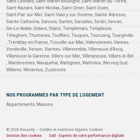
Saint-Léonard
,
Saint-Martin-Boulogne
,
Saint-Martin-du-Tertre
,
Saint-Nazaire
,
Saint-Nicolas
,
Saint-Omer
,
Saint-Ouen
,
Saint-Pair-sur-Mer
,
Saint-Valery-sur-Somme
,
Sainte-Adresse
,
Sainte-Catherine
,
Sannois
,
Santes
,
Sarcelles
,
Seclin
,
Sevran
,
Sin-Le-Noble
,
Soliers
,
Stains
,
Templemars
,
Templeuve
,
Téteghem
,
Thumeries
,
Toufflers
,
Touques
,
Tourcoing
,
Tourgéville
,
Tremblay-en-France
,
Trouville-sur-Mer
,
Valenciennes
,
Vannes
,
Vendeville
,
Verson
,
Viarmes
,
Villemomble
,
Villeneuve d'Ascq
,
Villeneuve-la-Garenne
,
Villers-sur-Mer
,
Villetaneuse
,
Villiers-le-Bel
,
Wambrechies
,
Wasquehal
,
Wattignies
,
Wattrelos
,
Wervicq Sud
,
Willems
,
Wimereux
,
Zuydcoote
.
NOS PROGRAMMES PAR TYPE DE LOGEMENT
Appartements
,
Maisons
.
© 2026 Novacity —
Crédits et mentions légales
Cookies
Gestion des cookies
Dalt - Experts de votre performance digitale