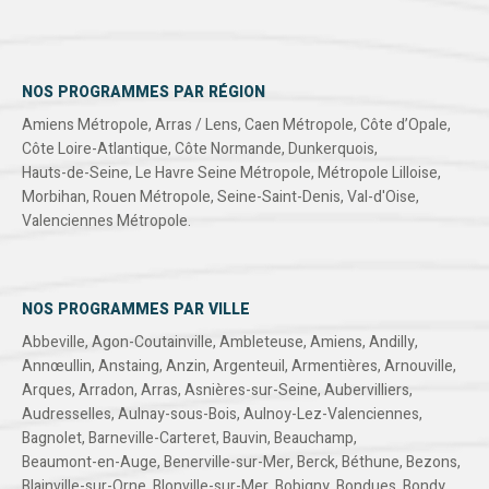
NOS PROGRAMMES PAR RÉGION
Amiens Métropole
,
Arras / Lens
,
Caen Métropole
,
Côte d’Opale
,
Côte Loire-Atlantique
,
Côte Normande
,
Dunkerquois
,
Hauts-de-Seine
,
Le Havre Seine Métropole
,
Métropole Lilloise
,
Morbihan
,
Rouen Métropole
,
Seine-Saint-Denis
,
Val-d'Oise
,
Valenciennes Métropole
.
NOS PROGRAMMES PAR VILLE
Abbeville
,
Agon-Coutainville
,
Ambleteuse
,
Amiens
,
Andilly
,
Annœullin
,
Anstaing
,
Anzin
,
Argenteuil
,
Armentières
,
Arnouville
,
Arques
,
Arradon
,
Arras
,
Asnières-sur-Seine
,
Aubervilliers
,
Audresselles
,
Aulnay-sous-Bois
,
Aulnoy-Lez-Valenciennes
,
Bagnolet
,
Barneville-Carteret
,
Bauvin
,
Beauchamp
,
Beaumont-en-Auge
,
Benerville-sur-Mer
,
Berck
,
Béthune
,
Bezons
,
Blainville-sur-Orne
,
Blonville-sur-Mer
,
Bobigny
,
Bondues
,
Bondy
,