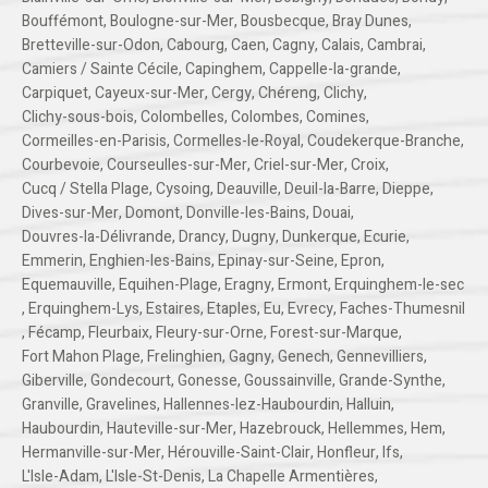
Bouffémont
,
Boulogne-sur-Mer
,
Bousbecque
,
Bray Dunes
,
Bretteville-sur-Odon
,
Cabourg
,
Caen
,
Cagny
,
Calais
,
Cambrai
,
Camiers / Sainte Cécile
,
Capinghem
,
Cappelle-la-grande
,
Carpiquet
,
Cayeux-sur-Mer
,
Cergy
,
Chéreng
,
Clichy
,
Clichy-sous-bois
,
Colombelles
,
Colombes
,
Comines
,
Cormeilles-en-Parisis
,
Cormelles-le-Royal
,
Coudekerque-Branche
,
Courbevoie
,
Courseulles-sur-Mer
,
Criel-sur-Mer
,
Croix
,
Cucq / Stella Plage
,
Cysoing
,
Deauville
,
Deuil-la-Barre
,
Dieppe
,
Dives-sur-Mer
,
Domont
,
Donville-les-Bains
,
Douai
,
Douvres-la-Délivrande
,
Drancy
,
Dugny
,
Dunkerque
,
Ecurie
,
Emmerin
,
Enghien-les-Bains
,
Epinay-sur-Seine
,
Epron
,
Equemauville
,
Equihen-Plage
,
Eragny
,
Ermont
,
Erquinghem-le-sec
,
Erquinghem-Lys
,
Estaires
,
Etaples
,
Eu
,
Evrecy
,
Faches-Thumesnil
,
Fécamp
,
Fleurbaix
,
Fleury-sur-Orne
,
Forest-sur-Marque
,
Fort Mahon Plage
,
Frelinghien
,
Gagny
,
Genech
,
Gennevilliers
,
Giberville
,
Gondecourt
,
Gonesse
,
Goussainville
,
Grande-Synthe
,
Granville
,
Gravelines
,
Hallennes-lez-Haubourdin
,
Halluin
,
Haubourdin
,
Hauteville-sur-Mer
,
Hazebrouck
,
Hellemmes
,
Hem
,
Hermanville-sur-Mer
,
Hérouville-Saint-Clair
,
Honfleur
,
Ifs
,
L'Isle-Adam
,
L'Isle-St-Denis
,
La Chapelle Armentières
,