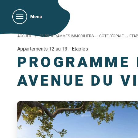
Menu
ACCUEIL
→
LES PROGRAMMES IMMOBILIERS
→
CÔTE D’OPALE
→
ETAP
Appartements T2 au T3 - Etaples
PROGRAMME I
AVENUE DU V