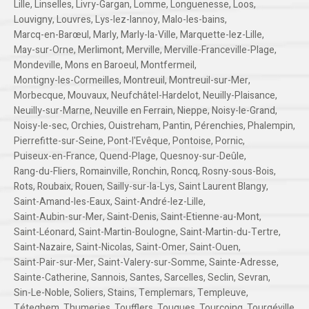
Lille
,
Linselles
,
Livry-Gargan
,
Lomme
,
Longuenesse
,
Loos
,
Louvigny
,
Louvres
,
Lys-lez-lannoy
,
Malo-les-bains
,
Marcq-en-Barœul
,
Marly
,
Marly-la-Ville
,
Marquette-lez-Lille
,
May-sur-Orne
,
Merlimont
,
Merville
,
Merville-Franceville-Plage
,
Mondeville
,
Mons en Baroeul
,
Montfermeil
,
Montigny-les-Cormeilles
,
Montreuil
,
Montreuil-sur-Mer
,
Morbecque
,
Mouvaux
,
Neufchâtel-Hardelot
,
Neuilly-Plaisance
,
Neuilly-sur-Marne
,
Neuville en Ferrain
,
Nieppe
,
Noisy-le-Grand
,
Noisy-le-sec
,
Orchies
,
Ouistreham
,
Pantin
,
Pérenchies
,
Phalempin
,
Pierrefitte-sur-Seine
,
Pont-l'Evêque
,
Pontoise
,
Pornic
,
Puiseux-en-France
,
Quend-Plage
,
Quesnoy-sur-Deûle
,
Rang-du-Fliers
,
Romainville
,
Ronchin
,
Roncq
,
Rosny-sous-Bois
,
Rots
,
Roubaix
,
Rouen
,
Sailly-sur-la-Lys
,
Saint Laurent Blangy
,
Saint-Amand-les-Eaux
,
Saint-André-lez-Lille
,
Saint-Aubin-sur-Mer
,
Saint-Denis
,
Saint-Etienne-au-Mont
,
Saint-Léonard
,
Saint-Martin-Boulogne
,
Saint-Martin-du-Tertre
,
Saint-Nazaire
,
Saint-Nicolas
,
Saint-Omer
,
Saint-Ouen
,
Saint-Pair-sur-Mer
,
Saint-Valery-sur-Somme
,
Sainte-Adresse
,
Sainte-Catherine
,
Sannois
,
Santes
,
Sarcelles
,
Seclin
,
Sevran
,
Sin-Le-Noble
,
Soliers
,
Stains
,
Templemars
,
Templeuve
,
Téteghem
,
Thumeries
,
Toufflers
,
Touques
,
Tourcoing
,
Tourgéville