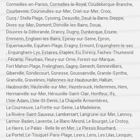
Cormeilles-en-Parisis
,
Cormelles-le-Royal
,
Coudekerque-Branche
,
Courbevoie
,
Courseulles-sur-Mer
,
Criel-sur-Mer
,
Croix
,
Cucq / Stella Plage
,
Cysoing
,
Deauville
,
Deuil-la-Barre
,
Dieppe
,
Dives-sur-Mer
,
Domont
,
Donville-les-Bains
,
Douai
,
Douvres-la-Délivrande
,
Drancy
,
Dugny
,
Dunkerque
,
Ecurie
,
Emmerin
,
Enghien-les-Bains
,
Epinay-sur-Seine
,
Epron
,
Equemauville
,
Equihen-Plage
,
Eragny
,
Ermont
,
Erquinghem-le-sec
,
Erquinghem-Lys
,
Estaires
,
Etaples
,
Eu
,
Evrecy
,
Faches-Thumesnil
,
Fécamp
,
Fleurbaix
,
Fleury-sur-Orne
,
Forest-sur-Marque
,
Fort Mahon Plage
,
Frelinghien
,
Gagny
,
Genech
,
Gennevilliers
,
Giberville
,
Gondecourt
,
Gonesse
,
Goussainville
,
Grande-Synthe
,
Granville
,
Gravelines
,
Hallennes-lez-Haubourdin
,
Halluin
,
Haubourdin
,
Hauteville-sur-Mer
,
Hazebrouck
,
Hellemmes
,
Hem
,
Hermanville-sur-Mer
,
Hérouville-Saint-Clair
,
Honfleur
,
Ifs
,
L'Isle-Adam
,
L'Isle-St-Denis
,
La Chapelle Armentières
,
La Courneuve
,
La Frette-sur-Seine
,
La Madeleine
,
La Rivière-Saint-Sauveur
,
Lambersart
,
Langrune-sur-Mer
,
Lannoy
,
Larmor-Baden
,
Laventie
,
Le Blanc-Mesnil
,
Le Bourget
,
Le Crotoy
,
Le Havre
,
Le Palais - Belle Ile en Mer
,
Le Plessis Bouchard
,
Le Portel
,
Le-Touquet-Paris-Plage
,
Leers
,
Lens
,
Les Lilas
,
Lesquin
,