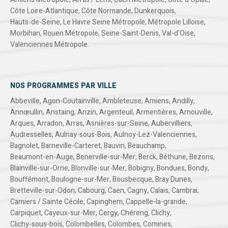
Côte Loire-Atlantique
,
Côte Normande
,
Dunkerquois
,
Hauts-de-Seine
,
Le Havre Seine Métropole
,
Métropole Lilloise
,
Morbihan
,
Rouen Métropole
,
Seine-Saint-Denis
,
Val-d'Oise
,
Valenciennes Métropole
.
NOS PROGRAMMES PAR VILLE
Abbeville
,
Agon-Coutainville
,
Ambleteuse
,
Amiens
,
Andilly
,
Annœullin
,
Anstaing
,
Anzin
,
Argenteuil
,
Armentières
,
Arnouville
,
Arques
,
Arradon
,
Arras
,
Asnières-sur-Seine
,
Aubervilliers
,
Audresselles
,
Aulnay-sous-Bois
,
Aulnoy-Lez-Valenciennes
,
Bagnolet
,
Barneville-Carteret
,
Bauvin
,
Beauchamp
,
Beaumont-en-Auge
,
Benerville-sur-Mer
,
Berck
,
Béthune
,
Bezons
,
Blainville-sur-Orne
,
Blonville-sur-Mer
,
Bobigny
,
Bondues
,
Bondy
,
Bouffémont
,
Boulogne-sur-Mer
,
Bousbecque
,
Bray Dunes
,
Bretteville-sur-Odon
,
Cabourg
,
Caen
,
Cagny
,
Calais
,
Cambrai
,
Camiers / Sainte Cécile
,
Capinghem
,
Cappelle-la-grande
,
Carpiquet
,
Cayeux-sur-Mer
,
Cergy
,
Chéreng
,
Clichy
,
Clichy-sous-bois
,
Colombelles
,
Colombes
,
Comines
,