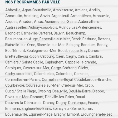
NOS PROGRAMMES PAR VILLE
Abbeville
,
Agon-Coutainville
,
Ambleteuse
,
Amiens
,
Andilly
,
Annœullin
,
Anstaing
,
Anzin
,
Argenteuil
,
Armentières
,
Arnouville
,
Arques
,
Arradon
,
Arras
,
Asnières-sur-Seine
,
Aubervilliers
,
Audresselles
,
Aulnay-sous-Bois
,
Aulnoy-Lez-Valenciennes
,
Bagnolet
,
Barneville-Carteret
,
Bauvin
,
Beauchamp
,
Beaumont-en-Auge
,
Benerville-sur-Mer
,
Berck
,
Béthune
,
Bezons
,
Blainville-sur-Orne
,
Blonville-sur-Mer
,
Bobigny
,
Bondues
,
Bondy
,
Bouffémont
,
Boulogne-sur-Mer
,
Bousbecque
,
Bray Dunes
,
Bretteville-sur-Odon
,
Cabourg
,
Caen
,
Cagny
,
Calais
,
Cambrai
,
Camiers / Sainte Cécile
,
Capinghem
,
Cappelle-la-grande
,
Carpiquet
,
Cayeux-sur-Mer
,
Cergy
,
Chéreng
,
Clichy
,
Clichy-sous-bois
,
Colombelles
,
Colombes
,
Comines
,
Cormeilles-en-Parisis
,
Cormelles-le-Royal
,
Coudekerque-Branche
,
Courbevoie
,
Courseulles-sur-Mer
,
Criel-sur-Mer
,
Croix
,
Cucq / Stella Plage
,
Cysoing
,
Deauville
,
Deuil-la-Barre
,
Dieppe
,
Dives-sur-Mer
,
Domont
,
Donville-les-Bains
,
Douai
,
Douvres-la-Délivrande
,
Drancy
,
Dugny
,
Dunkerque
,
Ecurie
,
Emmerin
,
Enghien-les-Bains
,
Epinay-sur-Seine
,
Epron
,
Equemauville
,
Equihen-Plage
,
Eragny
,
Ermont
,
Erquinghem-le-sec