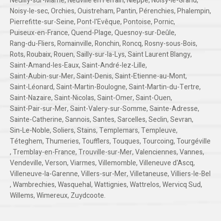
Neuilly-sur-Marne
,
Neuville en Ferrain
,
Nieppe
,
Noisy-le-Grand
,
Noisy-le-sec
,
Orchies
,
Ouistreham
,
Pantin
,
Pérenchies
,
Phalempin
,
Pierrefitte-sur-Seine
,
Pont-l'Evêque
,
Pontoise
,
Pornic
,
Puiseux-en-France
,
Quend-Plage
,
Quesnoy-sur-Deûle
,
Rang-du-Fliers
,
Romainville
,
Ronchin
,
Roncq
,
Rosny-sous-Bois
,
Rots
,
Roubaix
,
Rouen
,
Sailly-sur-la-Lys
,
Saint Laurent Blangy
,
Saint-Amand-les-Eaux
,
Saint-André-lez-Lille
,
Saint-Aubin-sur-Mer
,
Saint-Denis
,
Saint-Etienne-au-Mont
,
Saint-Léonard
,
Saint-Martin-Boulogne
,
Saint-Martin-du-Tertre
,
Saint-Nazaire
,
Saint-Nicolas
,
Saint-Omer
,
Saint-Ouen
,
Saint-Pair-sur-Mer
,
Saint-Valery-sur-Somme
,
Sainte-Adresse
,
Sainte-Catherine
,
Sannois
,
Santes
,
Sarcelles
,
Seclin
,
Sevran
,
Sin-Le-Noble
,
Soliers
,
Stains
,
Templemars
,
Templeuve
,
Téteghem
,
Thumeries
,
Toufflers
,
Touques
,
Tourcoing
,
Tourgéville
,
Tremblay-en-France
,
Trouville-sur-Mer
,
Valenciennes
,
Vannes
,
Vendeville
,
Verson
,
Viarmes
,
Villemomble
,
Villeneuve d'Ascq
,
Villeneuve-la-Garenne
,
Villers-sur-Mer
,
Villetaneuse
,
Villiers-le-Bel
,
Wambrechies
,
Wasquehal
,
Wattignies
,
Wattrelos
,
Wervicq Sud
,
Willems
,
Wimereux
,
Zuydcoote
.