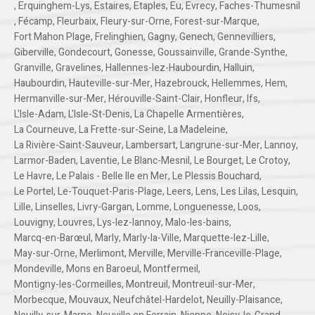
,
Erquinghem-Lys
,
Estaires
,
Etaples
,
Eu
,
Evrecy
,
Faches-Thumesnil
,
Fécamp
,
Fleurbaix
,
Fleury-sur-Orne
,
Forest-sur-Marque
,
Fort Mahon Plage
,
Frelinghien
,
Gagny
,
Genech
,
Gennevilliers
,
Giberville
,
Gondecourt
,
Gonesse
,
Goussainville
,
Grande-Synthe
,
Granville
,
Gravelines
,
Hallennes-lez-Haubourdin
,
Halluin
,
Haubourdin
,
Hauteville-sur-Mer
,
Hazebrouck
,
Hellemmes
,
Hem
,
Hermanville-sur-Mer
,
Hérouville-Saint-Clair
,
Honfleur
,
Ifs
,
L'Isle-Adam
,
L'Isle-St-Denis
,
La Chapelle Armentières
,
La Courneuve
,
La Frette-sur-Seine
,
La Madeleine
,
La Rivière-Saint-Sauveur
,
Lambersart
,
Langrune-sur-Mer
,
Lannoy
,
Larmor-Baden
,
Laventie
,
Le Blanc-Mesnil
,
Le Bourget
,
Le Crotoy
,
Le Havre
,
Le Palais - Belle Ile en Mer
,
Le Plessis Bouchard
,
Le Portel
,
Le-Touquet-Paris-Plage
,
Leers
,
Lens
,
Les Lilas
,
Lesquin
,
Lille
,
Linselles
,
Livry-Gargan
,
Lomme
,
Longuenesse
,
Loos
,
Louvigny
,
Louvres
,
Lys-lez-lannoy
,
Malo-les-bains
,
Marcq-en-Barœul
,
Marly
,
Marly-la-Ville
,
Marquette-lez-Lille
,
May-sur-Orne
,
Merlimont
,
Merville
,
Merville-Franceville-Plage
,
Mondeville
,
Mons en Baroeul
,
Montfermeil
,
Montigny-les-Cormeilles
,
Montreuil
,
Montreuil-sur-Mer
,
Morbecque
,
Mouvaux
,
Neufchâtel-Hardelot
,
Neuilly-Plaisance
,