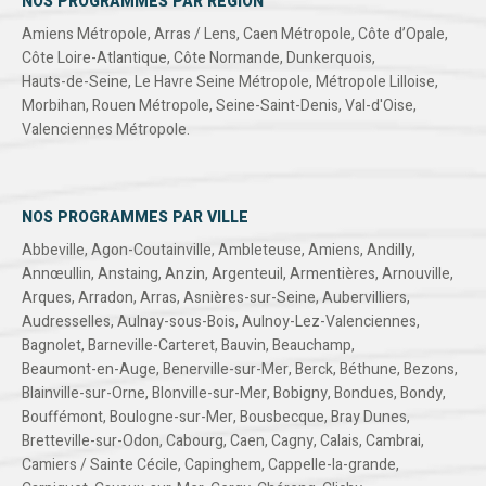
NOS PROGRAMMES PAR RÉGION
Amiens Métropole
,
Arras / Lens
,
Caen Métropole
,
Côte d’Opale
,
Côte Loire-Atlantique
,
Côte Normande
,
Dunkerquois
,
Hauts-de-Seine
,
Le Havre Seine Métropole
,
Métropole Lilloise
,
Morbihan
,
Rouen Métropole
,
Seine-Saint-Denis
,
Val-d'Oise
,
Valenciennes Métropole
.
NOS PROGRAMMES PAR VILLE
Abbeville
,
Agon-Coutainville
,
Ambleteuse
,
Amiens
,
Andilly
,
Annœullin
,
Anstaing
,
Anzin
,
Argenteuil
,
Armentières
,
Arnouville
,
Arques
,
Arradon
,
Arras
,
Asnières-sur-Seine
,
Aubervilliers
,
Audresselles
,
Aulnay-sous-Bois
,
Aulnoy-Lez-Valenciennes
,
Bagnolet
,
Barneville-Carteret
,
Bauvin
,
Beauchamp
,
Beaumont-en-Auge
,
Benerville-sur-Mer
,
Berck
,
Béthune
,
Bezons
,
Blainville-sur-Orne
,
Blonville-sur-Mer
,
Bobigny
,
Bondues
,
Bondy
,
Bouffémont
,
Boulogne-sur-Mer
,
Bousbecque
,
Bray Dunes
,
Bretteville-sur-Odon
,
Cabourg
,
Caen
,
Cagny
,
Calais
,
Cambrai
,
Camiers / Sainte Cécile
,
Capinghem
,
Cappelle-la-grande
,