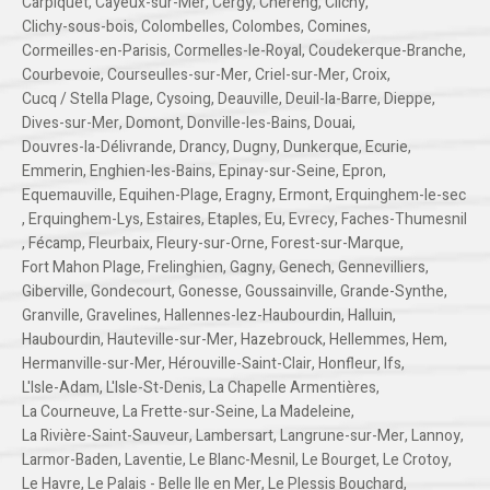
Carpiquet
,
Cayeux-sur-Mer
,
Cergy
,
Chéreng
,
Clichy
,
Clichy-sous-bois
,
Colombelles
,
Colombes
,
Comines
,
Cormeilles-en-Parisis
,
Cormelles-le-Royal
,
Coudekerque-Branche
,
Courbevoie
,
Courseulles-sur-Mer
,
Criel-sur-Mer
,
Croix
,
Cucq / Stella Plage
,
Cysoing
,
Deauville
,
Deuil-la-Barre
,
Dieppe
,
Dives-sur-Mer
,
Domont
,
Donville-les-Bains
,
Douai
,
Douvres-la-Délivrande
,
Drancy
,
Dugny
,
Dunkerque
,
Ecurie
,
Emmerin
,
Enghien-les-Bains
,
Epinay-sur-Seine
,
Epron
,
Equemauville
,
Equihen-Plage
,
Eragny
,
Ermont
,
Erquinghem-le-sec
,
Erquinghem-Lys
,
Estaires
,
Etaples
,
Eu
,
Evrecy
,
Faches-Thumesnil
,
Fécamp
,
Fleurbaix
,
Fleury-sur-Orne
,
Forest-sur-Marque
,
Fort Mahon Plage
,
Frelinghien
,
Gagny
,
Genech
,
Gennevilliers
,
Giberville
,
Gondecourt
,
Gonesse
,
Goussainville
,
Grande-Synthe
,
Granville
,
Gravelines
,
Hallennes-lez-Haubourdin
,
Halluin
,
Haubourdin
,
Hauteville-sur-Mer
,
Hazebrouck
,
Hellemmes
,
Hem
,
Hermanville-sur-Mer
,
Hérouville-Saint-Clair
,
Honfleur
,
Ifs
,
L'Isle-Adam
,
L'Isle-St-Denis
,
La Chapelle Armentières
,
La Courneuve
,
La Frette-sur-Seine
,
La Madeleine
,
La Rivière-Saint-Sauveur
,
Lambersart
,
Langrune-sur-Mer
,
Lannoy
,
Larmor-Baden
,
Laventie
,
Le Blanc-Mesnil
,
Le Bourget
,
Le Crotoy
,
Le Havre
,
Le Palais - Belle Ile en Mer
,
Le Plessis Bouchard
,