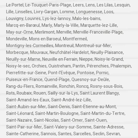
Le Portel
,
Le-Touquet-Paris-Plage
,
Leers
,
Lens
,
Les Lilas
,
Lesquin
,
Lille
,
Linselles
,
Livry-Gargan
,
Lomme
,
Longuenesse
,
Loos
,
Louvigny
,
Louvres
,
Lys-lez-lannoy
,
Malo-les-bains
,
Marcq-en-Barœul
,
Marly
,
Marly-la-Ville
,
Marquette-lez-Lille
,
May-sur-Orne
,
Merlimont
,
Merville
,
Merville-Franceville-Plage
,
Mondeville
,
Mons en Baroeul
,
Montfermeil
,
Montigny-les-Cormeilles
,
Montreuil
,
Montreuil-sur-Mer
,
Morbecque
,
Mouvaux
,
Neufchâtel-Hardelot
,
Neuilly-Plaisance
,
Neuilly-sur-Marne
,
Neuville en Ferrain
,
Nieppe
,
Noisy-le-Grand
,
Noisy-le-sec
,
Orchies
,
Ouistreham
,
Pantin
,
Pérenchies
,
Phalempin
,
Pierrefitte-sur-Seine
,
Pont-l'Evêque
,
Pontoise
,
Pornic
,
Puiseux-en-France
,
Quend-Plage
,
Quesnoy-sur-Deûle
,
Rang-du-Fliers
,
Romainville
,
Ronchin
,
Roncq
,
Rosny-sous-Bois
,
Rots
,
Roubaix
,
Rouen
,
Sailly-sur-la-Lys
,
Saint Laurent Blangy
,
Saint-Amand-les-Eaux
,
Saint-André-lez-Lille
,
Saint-Aubin-sur-Mer
,
Saint-Denis
,
Saint-Etienne-au-Mont
,
Saint-Léonard
,
Saint-Martin-Boulogne
,
Saint-Martin-du-Tertre
,
Saint-Nazaire
,
Saint-Nicolas
,
Saint-Omer
,
Saint-Ouen
,
Saint-Pair-sur-Mer
,
Saint-Valery-sur-Somme
,
Sainte-Adresse
,
Sainte-Catherine
,
Sannois
,
Santes
,
Sarcelles
,
Seclin
,
Sevran
,