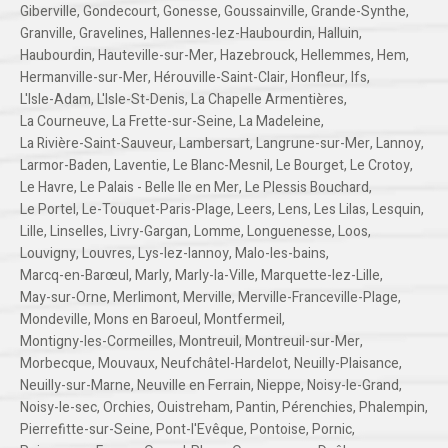
Giberville
,
Gondecourt
,
Gonesse
,
Goussainville
,
Grande-Synthe
,
Granville
,
Gravelines
,
Hallennes-lez-Haubourdin
,
Halluin
,
Haubourdin
,
Hauteville-sur-Mer
,
Hazebrouck
,
Hellemmes
,
Hem
,
Hermanville-sur-Mer
,
Hérouville-Saint-Clair
,
Honfleur
,
Ifs
,
L'Isle-Adam
,
L'Isle-St-Denis
,
La Chapelle Armentières
,
La Courneuve
,
La Frette-sur-Seine
,
La Madeleine
,
La Rivière-Saint-Sauveur
,
Lambersart
,
Langrune-sur-Mer
,
Lannoy
,
Larmor-Baden
,
Laventie
,
Le Blanc-Mesnil
,
Le Bourget
,
Le Crotoy
,
Le Havre
,
Le Palais - Belle Ile en Mer
,
Le Plessis Bouchard
,
Le Portel
,
Le-Touquet-Paris-Plage
,
Leers
,
Lens
,
Les Lilas
,
Lesquin
,
Lille
,
Linselles
,
Livry-Gargan
,
Lomme
,
Longuenesse
,
Loos
,
Louvigny
,
Louvres
,
Lys-lez-lannoy
,
Malo-les-bains
,
Marcq-en-Barœul
,
Marly
,
Marly-la-Ville
,
Marquette-lez-Lille
,
May-sur-Orne
,
Merlimont
,
Merville
,
Merville-Franceville-Plage
,
Mondeville
,
Mons en Baroeul
,
Montfermeil
,
Montigny-les-Cormeilles
,
Montreuil
,
Montreuil-sur-Mer
,
Morbecque
,
Mouvaux
,
Neufchâtel-Hardelot
,
Neuilly-Plaisance
,
Neuilly-sur-Marne
,
Neuville en Ferrain
,
Nieppe
,
Noisy-le-Grand
,
Noisy-le-sec
,
Orchies
,
Ouistreham
,
Pantin
,
Pérenchies
,
Phalempin
,
Pierrefitte-sur-Seine
,
Pont-l'Evêque
,
Pontoise
,
Pornic
,