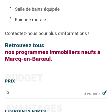
Salle de bains équipée
Faïence murale
Contactez-nous pour plus d’informations !
Retrouvez tous
nos programmes immobiliers neufs à
Marcq-en-Barœul.
BUDGET
PRIX
€
T2
0
À PARTIR DE
AVANTAGES
LES POINTS FORTS