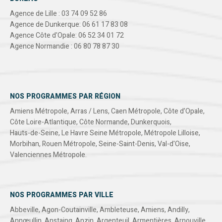
Agence de Lille : 03 74 09 52 86
Agence de Dunkerque: 06 61 17 83 08
Agence Côte d'Opale: 06 52 34 01 72
Agence Normandie : 06 80 78 87 30
NOS PROGRAMMES PAR RÉGION
Amiens Métropole
,
Arras / Lens
,
Caen Métropole
,
Côte d’Opale
,
Côte Loire-Atlantique
,
Côte Normande
,
Dunkerquois
,
Hauts-de-Seine
,
Le Havre Seine Métropole
,
Métropole Lilloise
,
Morbihan
,
Rouen Métropole
,
Seine-Saint-Denis
,
Val-d'Oise
,
Valenciennes Métropole
.
NOS PROGRAMMES PAR VILLE
Abbeville
,
Agon-Coutainville
,
Ambleteuse
,
Amiens
,
Andilly
,
Annœullin
,
Anstaing
,
Anzin
,
Argenteuil
,
Armentières
,
Arnouville
,