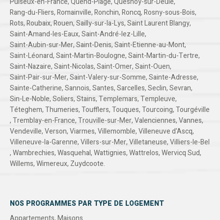
Puiseux-en-France
,
Quend-Plage
,
Quesnoy-sur-Deûle
,
Rang-du-Fliers
,
Romainville
,
Ronchin
,
Roncq
,
Rosny-sous-Bois
,
Rots
,
Roubaix
,
Rouen
,
Sailly-sur-la-Lys
,
Saint Laurent Blangy
,
Saint-Amand-les-Eaux
,
Saint-André-lez-Lille
,
Saint-Aubin-sur-Mer
,
Saint-Denis
,
Saint-Etienne-au-Mont
,
Saint-Léonard
,
Saint-Martin-Boulogne
,
Saint-Martin-du-Tertre
,
Saint-Nazaire
,
Saint-Nicolas
,
Saint-Omer
,
Saint-Ouen
,
Saint-Pair-sur-Mer
,
Saint-Valery-sur-Somme
,
Sainte-Adresse
,
Sainte-Catherine
,
Sannois
,
Santes
,
Sarcelles
,
Seclin
,
Sevran
,
Sin-Le-Noble
,
Soliers
,
Stains
,
Templemars
,
Templeuve
,
Téteghem
,
Thumeries
,
Toufflers
,
Touques
,
Tourcoing
,
Tourgéville
,
Tremblay-en-France
,
Trouville-sur-Mer
,
Valenciennes
,
Vannes
,
Vendeville
,
Verson
,
Viarmes
,
Villemomble
,
Villeneuve d'Ascq
,
Villeneuve-la-Garenne
,
Villers-sur-Mer
,
Villetaneuse
,
Villiers-le-Bel
,
Wambrechies
,
Wasquehal
,
Wattignies
,
Wattrelos
,
Wervicq Sud
,
Willems
,
Wimereux
,
Zuydcoote
.
NOS PROGRAMMES PAR TYPE DE LOGEMENT
Appartements
,
Maisons
.