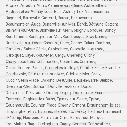
Arques
,
Arradon
,
Arras
,
Asnières-sur-Seine
,
Aubervilliers
,
Audresselles
,
Aulnay-sous-Bois
,
Aulnoy-Lez-Valenciennes
,
Bagnolet
,
Barneville-Carteret
,
Bauvin
,
Beauchamp
,
Beaumont-en-Auge
,
Benerville-sur-Mer
,
Berck
,
Béthune
,
Bezons
,
Blainville-sur-Orne
,
Blonville-sur-Mer
,
Bobigny
,
Bondues
,
Bondy
,
Bouffémont
,
Boulogne-sur-Mer
,
Bousbecque
,
Bray Dunes
,
Bretteville-sur-Odon
,
Cabourg
,
Caen
,
Cagny
,
Calais
,
Cambrai
,
Camiers / Sainte Cécile
,
Capinghem
,
Cappelle-la-grande
,
Carpiquet
,
Cayeux-sur-Mer
,
Cergy
,
Chéreng
,
Clichy
,
Clichy-sous-bois
,
Colombelles
,
Colombes
,
Comines
,
Cormeilles-en-Parisis
,
Cormelles-le-Royal
,
Coudekerque-Branche
,
Courbevoie
,
Courseulles-sur-Mer
,
Criel-sur-Mer
,
Croix
,
Cucq / Stella Plage
,
Cysoing
,
Deauville
,
Deuil-la-Barre
,
Dieppe
,
Dives-sur-Mer
,
Domont
,
Donville-les-Bains
,
Douai
,
Douvres-la-Délivrande
,
Drancy
,
Dugny
,
Dunkerque
,
Ecurie
,
Emmerin
,
Enghien-les-Bains
,
Epinay-sur-Seine
,
Epron
,
Equemauville
,
Equihen-Plage
,
Eragny
,
Ermont
,
Erquinghem-le-sec
,
Erquinghem-Lys
,
Estaires
,
Etaples
,
Eu
,
Evrecy
,
Faches-Thumesnil
,
Fécamp
,
Fleurbaix
,
Fleury-sur-Orne
,
Forest-sur-Marque
,
Fort Mahon Plage
,
Frelinghien
,
Gagny
,
Genech
,
Gennevilliers
,