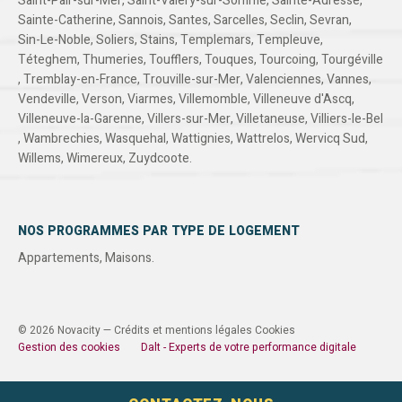
Saint-Pair-sur-Mer
,
Saint-Valery-sur-Somme
,
Sainte-Adresse
,
Sainte-Catherine
,
Sannois
,
Santes
,
Sarcelles
,
Seclin
,
Sevran
,
Sin-Le-Noble
,
Soliers
,
Stains
,
Templemars
,
Templeuve
,
Téteghem
,
Thumeries
,
Toufflers
,
Touques
,
Tourcoing
,
Tourgéville
,
Tremblay-en-France
,
Trouville-sur-Mer
,
Valenciennes
,
Vannes
,
Vendeville
,
Verson
,
Viarmes
,
Villemomble
,
Villeneuve d'Ascq
,
Villeneuve-la-Garenne
,
Villers-sur-Mer
,
Villetaneuse
,
Villiers-le-Bel
,
Wambrechies
,
Wasquehal
,
Wattignies
,
Wattrelos
,
Wervicq Sud
,
Willems
,
Wimereux
,
Zuydcoote
.
NOS PROGRAMMES PAR TYPE DE LOGEMENT
Appartements
,
Maisons
.
© 2026 Novacity —
Crédits et mentions légales
Cookies
Gestion des cookies
Dalt - Experts de votre performance digitale