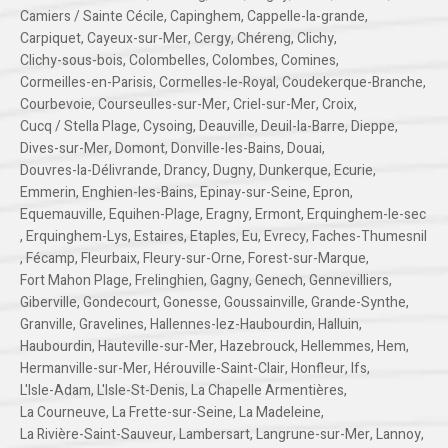
Camiers / Sainte Cécile
,
Capinghem
,
Cappelle-la-grande
,
Carpiquet
,
Cayeux-sur-Mer
,
Cergy
,
Chéreng
,
Clichy
,
Clichy-sous-bois
,
Colombelles
,
Colombes
,
Comines
,
Cormeilles-en-Parisis
,
Cormelles-le-Royal
,
Coudekerque-Branche
,
Courbevoie
,
Courseulles-sur-Mer
,
Criel-sur-Mer
,
Croix
,
Cucq / Stella Plage
,
Cysoing
,
Deauville
,
Deuil-la-Barre
,
Dieppe
,
Dives-sur-Mer
,
Domont
,
Donville-les-Bains
,
Douai
,
Douvres-la-Délivrande
,
Drancy
,
Dugny
,
Dunkerque
,
Ecurie
,
Emmerin
,
Enghien-les-Bains
,
Epinay-sur-Seine
,
Epron
,
Equemauville
,
Equihen-Plage
,
Eragny
,
Ermont
,
Erquinghem-le-sec
,
Erquinghem-Lys
,
Estaires
,
Etaples
,
Eu
,
Evrecy
,
Faches-Thumesnil
,
Fécamp
,
Fleurbaix
,
Fleury-sur-Orne
,
Forest-sur-Marque
,
Fort Mahon Plage
,
Frelinghien
,
Gagny
,
Genech
,
Gennevilliers
,
Giberville
,
Gondecourt
,
Gonesse
,
Goussainville
,
Grande-Synthe
,
Granville
,
Gravelines
,
Hallennes-lez-Haubourdin
,
Halluin
,
Haubourdin
,
Hauteville-sur-Mer
,
Hazebrouck
,
Hellemmes
,
Hem
,
Hermanville-sur-Mer
,
Hérouville-Saint-Clair
,
Honfleur
,
Ifs
,
L'Isle-Adam
,
L'Isle-St-Denis
,
La Chapelle Armentières
,
La Courneuve
,
La Frette-sur-Seine
,
La Madeleine
,
La Rivière-Saint-Sauveur
,
Lambersart
,
Langrune-sur-Mer
,
Lannoy
,