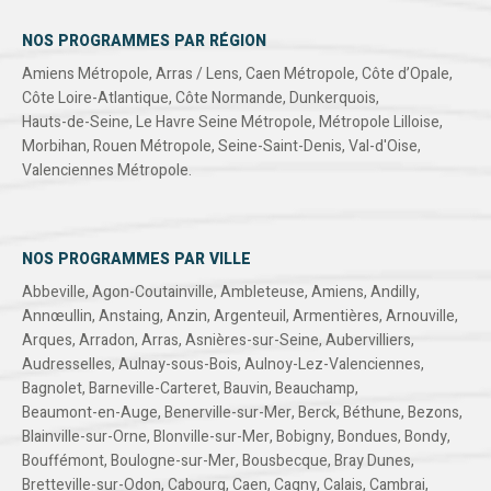
NOS PROGRAMMES PAR RÉGION
Amiens Métropole
,
Arras / Lens
,
Caen Métropole
,
Côte d’Opale
,
Côte Loire-Atlantique
,
Côte Normande
,
Dunkerquois
,
Hauts-de-Seine
,
Le Havre Seine Métropole
,
Métropole Lilloise
,
Morbihan
,
Rouen Métropole
,
Seine-Saint-Denis
,
Val-d'Oise
,
Valenciennes Métropole
.
NOS PROGRAMMES PAR VILLE
Abbeville
,
Agon-Coutainville
,
Ambleteuse
,
Amiens
,
Andilly
,
Annœullin
,
Anstaing
,
Anzin
,
Argenteuil
,
Armentières
,
Arnouville
,
Arques
,
Arradon
,
Arras
,
Asnières-sur-Seine
,
Aubervilliers
,
Audresselles
,
Aulnay-sous-Bois
,
Aulnoy-Lez-Valenciennes
,
Bagnolet
,
Barneville-Carteret
,
Bauvin
,
Beauchamp
,
Beaumont-en-Auge
,
Benerville-sur-Mer
,
Berck
,
Béthune
,
Bezons
,
Blainville-sur-Orne
,
Blonville-sur-Mer
,
Bobigny
,
Bondues
,
Bondy
,
Bouffémont
,
Boulogne-sur-Mer
,
Bousbecque
,
Bray Dunes
,
Bretteville-sur-Odon
,
Cabourg
,
Caen
,
Cagny
,
Calais
,
Cambrai
,