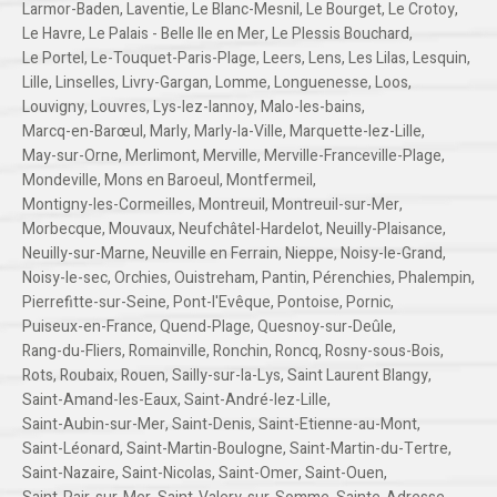
Larmor-Baden
,
Laventie
,
Le Blanc-Mesnil
,
Le Bourget
,
Le Crotoy
,
Le Havre
,
Le Palais - Belle Ile en Mer
,
Le Plessis Bouchard
,
Le Portel
,
Le-Touquet-Paris-Plage
,
Leers
,
Lens
,
Les Lilas
,
Lesquin
,
Lille
,
Linselles
,
Livry-Gargan
,
Lomme
,
Longuenesse
,
Loos
,
Louvigny
,
Louvres
,
Lys-lez-lannoy
,
Malo-les-bains
,
Marcq-en-Barœul
,
Marly
,
Marly-la-Ville
,
Marquette-lez-Lille
,
May-sur-Orne
,
Merlimont
,
Merville
,
Merville-Franceville-Plage
,
Mondeville
,
Mons en Baroeul
,
Montfermeil
,
Montigny-les-Cormeilles
,
Montreuil
,
Montreuil-sur-Mer
,
Morbecque
,
Mouvaux
,
Neufchâtel-Hardelot
,
Neuilly-Plaisance
,
Neuilly-sur-Marne
,
Neuville en Ferrain
,
Nieppe
,
Noisy-le-Grand
,
Noisy-le-sec
,
Orchies
,
Ouistreham
,
Pantin
,
Pérenchies
,
Phalempin
,
Pierrefitte-sur-Seine
,
Pont-l'Evêque
,
Pontoise
,
Pornic
,
Puiseux-en-France
,
Quend-Plage
,
Quesnoy-sur-Deûle
,
Rang-du-Fliers
,
Romainville
,
Ronchin
,
Roncq
,
Rosny-sous-Bois
,
Rots
,
Roubaix
,
Rouen
,
Sailly-sur-la-Lys
,
Saint Laurent Blangy
,
Saint-Amand-les-Eaux
,
Saint-André-lez-Lille
,
Saint-Aubin-sur-Mer
,
Saint-Denis
,
Saint-Etienne-au-Mont
,
Saint-Léonard
,
Saint-Martin-Boulogne
,
Saint-Martin-du-Tertre
,
Saint-Nazaire
,
Saint-Nicolas
,
Saint-Omer
,
Saint-Ouen
,