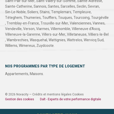
Saint-Pair-sur-Mer
,
Saint-Valery-sur-Somme
,
Sainte-Adresse
,
Sainte-Catherine
,
Sannois
,
Santes
,
Sarcelles
,
Seclin
,
Sevran
,
Sin-Le-Noble
,
Soliers
,
Stains
,
Templemars
,
Templeuve
,
Téteghem
,
Thumeries
,
Toufflers
,
Touques
,
Tourcoing
,
Tourgéville
,
Tremblay-en-France
,
Trouville-sur-Mer
,
Valenciennes
,
Vannes
,
Vendeville
,
Verson
,
Viarmes
,
Villemomble
,
Villeneuve d'Ascq
,
Villeneuve-la-Garenne
,
Villers-sur-Mer
,
Villetaneuse
,
Villiers-le-Bel
,
Wambrechies
,
Wasquehal
,
Wattignies
,
Wattrelos
,
Wervicq Sud
,
Willems
,
Wimereux
,
Zuydcoote
.
NOS PROGRAMMES PAR TYPE DE LOGEMENT
Appartements
,
Maisons
.
© 2026 Novacity —
Crédits et mentions légales
Cookies
Gestion des cookies
Dalt - Experts de votre performance digitale