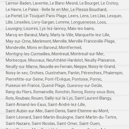
Larmor-Baden
,
Laventie
,
Le Blanc-Mesnil
,
Le Bourget
,
Le Crotoy
,
Le Havre
,
Le Palais - Belle Ile en Mer
,
Le Plessis Bouchard
,
Le Portel
,
Le-Touquet-Paris-Plage
,
Leers
,
Lens
,
Les Lilas
,
Lesquin
,
Lille
,
Linselles
,
Livry-Gargan
,
Lomme
,
Longuenesse
,
Loos
,
Louvigny
,
Louvres
,
Lys-lez-lannoy
,
Malo-les-bains
,
Marcq-en-Barœul
,
Marly
,
Marly-la-Ville
,
Marquette-lez-Lille
,
May-sur-Orne
,
Merlimont
,
Merville
,
Merville-Franceville-Plage
,
Mondeville
,
Mons en Baroeul
,
Montfermeil
,
Montigny-les-Cormeilles
,
Montreuil
,
Montreuil-sur-Mer
,
Morbecque
,
Mouvaux
,
Neufchâtel-Hardelot
,
Neuilly-Plaisance
,
Neuilly-sur-Marne
,
Neuville en Ferrain
,
Nieppe
,
Noisy-le-Grand
,
Noisy-le-sec
,
Orchies
,
Ouistreham
,
Pantin
,
Pérenchies
,
Phalempin
,
Pierrefitte-sur-Seine
,
Pont-l'Evêque
,
Pontoise
,
Pornic
,
Puiseux-en-France
,
Quend-Plage
,
Quesnoy-sur-Deûle
,
Rang-du-Fliers
,
Romainville
,
Ronchin
,
Roncq
,
Rosny-sous-Bois
,
Rots
,
Roubaix
,
Rouen
,
Sailly-sur-la-Lys
,
Saint Laurent Blangy
,
Saint-Amand-les-Eaux
,
Saint-André-lez-Lille
,
Saint-Aubin-sur-Mer
,
Saint-Denis
,
Saint-Etienne-au-Mont
,
Saint-Léonard
,
Saint-Martin-Boulogne
,
Saint-Martin-du-Tertre
,
Saint-Nazaire
,
Saint-Nicolas
,
Saint-Omer
,
Saint-Ouen
,