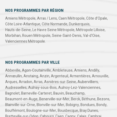
NOS PROGRAMMES PAR RÉGION
Amiens Métropole
,
Arras / Lens
,
Caen Métropole
,
Côte d’Opale
,
Côte Loire-Atlantique
,
Côte Normande
,
Dunkerquois
,
Hauts-de-Seine
,
Le Havre Seine Métropole
,
Métropole Lilloise
,
Morbihan
,
Rouen Métropole
,
Seine-Saint-Denis
,
Val-d'Oise
,
Valenciennes Métropole
.
NOS PROGRAMMES PAR VILLE
Abbeville
,
Agon-Coutainville
,
Ambleteuse
,
Amiens
,
Andilly
,
Annœullin
,
Anstaing
,
Anzin
,
Argenteuil
,
Armentières
,
Arnouville
,
Arques
,
Arradon
,
Arras
,
Asnières-sur-Seine
,
Aubervilliers
,
Audresselles
,
Aulnay-sous-Bois
,
Aulnoy-Lez-Valenciennes
,
Bagnolet
,
Barneville-Carteret
,
Bauvin
,
Beauchamp
,
Beaumont-en-Auge
,
Benerville-sur-Mer
,
Berck
,
Béthune
,
Bezons
,
Blainville-sur-Orne
,
Blonville-sur-Mer
,
Bobigny
,
Bondues
,
Bondy
,
Bouffémont
,
Boulogne-sur-Mer
,
Bousbecque
,
Bray Dunes
,
Bretteville-sur-Odon
,
Cabourg
,
Caen
,
Cagny
,
Calais
,
Cambrai
,