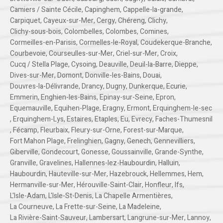
Camiers / Sainte Cécile
,
Capinghem
,
Cappelle-la-grande
,
Carpiquet
,
Cayeux-sur-Mer
,
Cergy
,
Chéreng
,
Clichy
,
Clichy-sous-bois
,
Colombelles
,
Colombes
,
Comines
,
Cormeilles-en-Parisis
,
Cormelles-le-Royal
,
Coudekerque-Branche
,
Courbevoie
,
Courseulles-sur-Mer
,
Criel-sur-Mer
,
Croix
,
Cucq / Stella Plage
,
Cysoing
,
Deauville
,
Deuil-la-Barre
,
Dieppe
,
Dives-sur-Mer
,
Domont
,
Donville-les-Bains
,
Douai
,
Douvres-la-Délivrande
,
Drancy
,
Dugny
,
Dunkerque
,
Ecurie
,
Emmerin
,
Enghien-les-Bains
,
Epinay-sur-Seine
,
Epron
,
Equemauville
,
Equihen-Plage
,
Eragny
,
Ermont
,
Erquinghem-le-sec
,
Erquinghem-Lys
,
Estaires
,
Etaples
,
Eu
,
Evrecy
,
Faches-Thumesnil
,
Fécamp
,
Fleurbaix
,
Fleury-sur-Orne
,
Forest-sur-Marque
,
Fort Mahon Plage
,
Frelinghien
,
Gagny
,
Genech
,
Gennevilliers
,
Giberville
,
Gondecourt
,
Gonesse
,
Goussainville
,
Grande-Synthe
,
Granville
,
Gravelines
,
Hallennes-lez-Haubourdin
,
Halluin
,
Haubourdin
,
Hauteville-sur-Mer
,
Hazebrouck
,
Hellemmes
,
Hem
,
Hermanville-sur-Mer
,
Hérouville-Saint-Clair
,
Honfleur
,
Ifs
,
L'Isle-Adam
,
L'Isle-St-Denis
,
La Chapelle Armentières
,
La Courneuve
,
La Frette-sur-Seine
,
La Madeleine
,
La Rivière-Saint-Sauveur
,
Lambersart
,
Langrune-sur-Mer
,
Lannoy
,