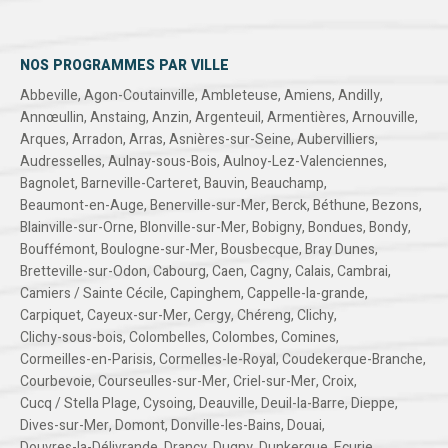
NOS PROGRAMMES PAR VILLE
Abbeville
,
Agon-Coutainville
,
Ambleteuse
,
Amiens
,
Andilly
,
Annœullin
,
Anstaing
,
Anzin
,
Argenteuil
,
Armentières
,
Arnouville
,
Arques
,
Arradon
,
Arras
,
Asnières-sur-Seine
,
Aubervilliers
,
Audresselles
,
Aulnay-sous-Bois
,
Aulnoy-Lez-Valenciennes
,
Bagnolet
,
Barneville-Carteret
,
Bauvin
,
Beauchamp
,
Beaumont-en-Auge
,
Benerville-sur-Mer
,
Berck
,
Béthune
,
Bezons
,
Blainville-sur-Orne
,
Blonville-sur-Mer
,
Bobigny
,
Bondues
,
Bondy
,
Bouffémont
,
Boulogne-sur-Mer
,
Bousbecque
,
Bray Dunes
,
Bretteville-sur-Odon
,
Cabourg
,
Caen
,
Cagny
,
Calais
,
Cambrai
,
Camiers / Sainte Cécile
,
Capinghem
,
Cappelle-la-grande
,
Carpiquet
,
Cayeux-sur-Mer
,
Cergy
,
Chéreng
,
Clichy
,
Clichy-sous-bois
,
Colombelles
,
Colombes
,
Comines
,
Cormeilles-en-Parisis
,
Cormelles-le-Royal
,
Coudekerque-Branche
,
Courbevoie
,
Courseulles-sur-Mer
,
Criel-sur-Mer
,
Croix
,
Cucq / Stella Plage
,
Cysoing
,
Deauville
,
Deuil-la-Barre
,
Dieppe
,
Dives-sur-Mer
,
Domont
,
Donville-les-Bains
,
Douai
,
Douvres-la-Délivrande
,
Drancy
,
Dugny
,
Dunkerque
,
Ecurie
,