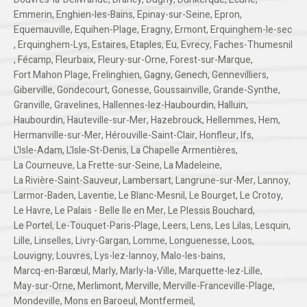
Emmerin
,
Enghien-les-Bains
,
Epinay-sur-Seine
,
Epron
,
Equemauville
,
Equihen-Plage
,
Eragny
,
Ermont
,
Erquinghem-le-sec
,
Erquinghem-Lys
,
Estaires
,
Etaples
,
Eu
,
Evrecy
,
Faches-Thumesnil
,
Fécamp
,
Fleurbaix
,
Fleury-sur-Orne
,
Forest-sur-Marque
,
Fort Mahon Plage
,
Frelinghien
,
Gagny
,
Genech
,
Gennevilliers
,
Giberville
,
Gondecourt
,
Gonesse
,
Goussainville
,
Grande-Synthe
,
Granville
,
Gravelines
,
Hallennes-lez-Haubourdin
,
Halluin
,
Haubourdin
,
Hauteville-sur-Mer
,
Hazebrouck
,
Hellemmes
,
Hem
,
Hermanville-sur-Mer
,
Hérouville-Saint-Clair
,
Honfleur
,
Ifs
,
L'Isle-Adam
,
L'Isle-St-Denis
,
La Chapelle Armentières
,
La Courneuve
,
La Frette-sur-Seine
,
La Madeleine
,
La Rivière-Saint-Sauveur
,
Lambersart
,
Langrune-sur-Mer
,
Lannoy
,
Larmor-Baden
,
Laventie
,
Le Blanc-Mesnil
,
Le Bourget
,
Le Crotoy
,
Le Havre
,
Le Palais - Belle Ile en Mer
,
Le Plessis Bouchard
,
Le Portel
,
Le-Touquet-Paris-Plage
,
Leers
,
Lens
,
Les Lilas
,
Lesquin
,
Lille
,
Linselles
,
Livry-Gargan
,
Lomme
,
Longuenesse
,
Loos
,
Louvigny
,
Louvres
,
Lys-lez-lannoy
,
Malo-les-bains
,
Marcq-en-Barœul
,
Marly
,
Marly-la-Ville
,
Marquette-lez-Lille
,
May-sur-Orne
,
Merlimont
,
Merville
,
Merville-Franceville-Plage
,
Mondeville
,
Mons en Baroeul
,
Montfermeil
,