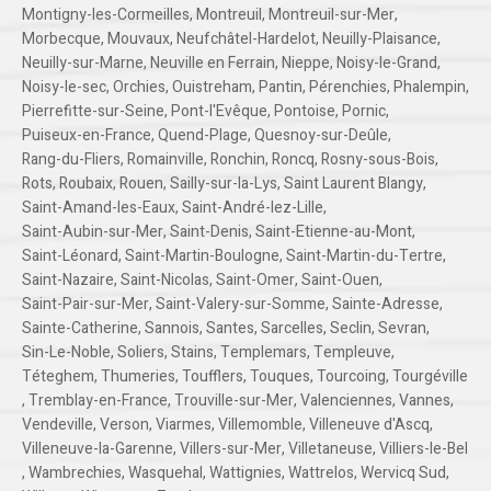
Montigny-les-Cormeilles
,
Montreuil
,
Montreuil-sur-Mer
,
Morbecque
,
Mouvaux
,
Neufchâtel-Hardelot
,
Neuilly-Plaisance
,
Neuilly-sur-Marne
,
Neuville en Ferrain
,
Nieppe
,
Noisy-le-Grand
,
Noisy-le-sec
,
Orchies
,
Ouistreham
,
Pantin
,
Pérenchies
,
Phalempin
,
Pierrefitte-sur-Seine
,
Pont-l'Evêque
,
Pontoise
,
Pornic
,
Puiseux-en-France
,
Quend-Plage
,
Quesnoy-sur-Deûle
,
Rang-du-Fliers
,
Romainville
,
Ronchin
,
Roncq
,
Rosny-sous-Bois
,
Rots
,
Roubaix
,
Rouen
,
Sailly-sur-la-Lys
,
Saint Laurent Blangy
,
Saint-Amand-les-Eaux
,
Saint-André-lez-Lille
,
Saint-Aubin-sur-Mer
,
Saint-Denis
,
Saint-Etienne-au-Mont
,
Saint-Léonard
,
Saint-Martin-Boulogne
,
Saint-Martin-du-Tertre
,
Saint-Nazaire
,
Saint-Nicolas
,
Saint-Omer
,
Saint-Ouen
,
Saint-Pair-sur-Mer
,
Saint-Valery-sur-Somme
,
Sainte-Adresse
,
Sainte-Catherine
,
Sannois
,
Santes
,
Sarcelles
,
Seclin
,
Sevran
,
Sin-Le-Noble
,
Soliers
,
Stains
,
Templemars
,
Templeuve
,
Téteghem
,
Thumeries
,
Toufflers
,
Touques
,
Tourcoing
,
Tourgéville
,
Tremblay-en-France
,
Trouville-sur-Mer
,
Valenciennes
,
Vannes
,
Vendeville
,
Verson
,
Viarmes
,
Villemomble
,
Villeneuve d'Ascq
,
Villeneuve-la-Garenne
,
Villers-sur-Mer
,
Villetaneuse
,
Villiers-le-Bel
,
Wambrechies
,
Wasquehal
,
Wattignies
,
Wattrelos
,
Wervicq Sud
,