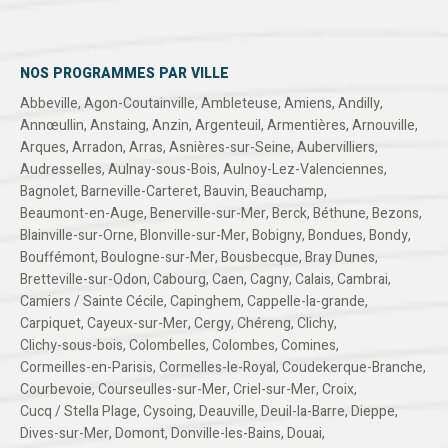
NOS PROGRAMMES PAR VILLE
Abbeville
,
Agon-Coutainville
,
Ambleteuse
,
Amiens
,
Andilly
,
Annœullin
,
Anstaing
,
Anzin
,
Argenteuil
,
Armentières
,
Arnouville
,
Arques
,
Arradon
,
Arras
,
Asnières-sur-Seine
,
Aubervilliers
,
Audresselles
,
Aulnay-sous-Bois
,
Aulnoy-Lez-Valenciennes
,
Bagnolet
,
Barneville-Carteret
,
Bauvin
,
Beauchamp
,
Beaumont-en-Auge
,
Benerville-sur-Mer
,
Berck
,
Béthune
,
Bezons
,
Blainville-sur-Orne
,
Blonville-sur-Mer
,
Bobigny
,
Bondues
,
Bondy
,
Bouffémont
,
Boulogne-sur-Mer
,
Bousbecque
,
Bray Dunes
,
Bretteville-sur-Odon
,
Cabourg
,
Caen
,
Cagny
,
Calais
,
Cambrai
,
Camiers / Sainte Cécile
,
Capinghem
,
Cappelle-la-grande
,
Carpiquet
,
Cayeux-sur-Mer
,
Cergy
,
Chéreng
,
Clichy
,
Clichy-sous-bois
,
Colombelles
,
Colombes
,
Comines
,
Cormeilles-en-Parisis
,
Cormelles-le-Royal
,
Coudekerque-Branche
,
Courbevoie
,
Courseulles-sur-Mer
,
Criel-sur-Mer
,
Croix
,
Cucq / Stella Plage
,
Cysoing
,
Deauville
,
Deuil-la-Barre
,
Dieppe
,
Dives-sur-Mer
,
Domont
,
Donville-les-Bains
,
Douai
,