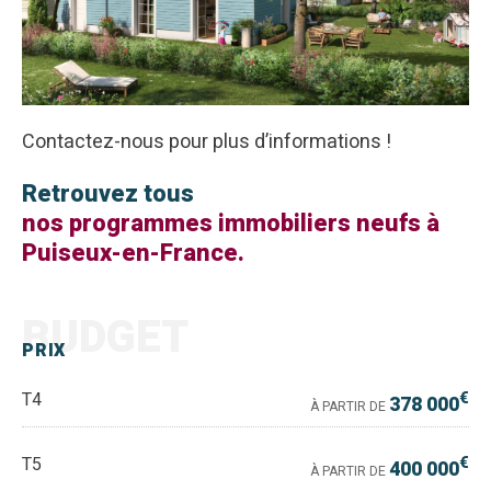
Contactez-nous pour plus d’informations !
Retrouvez tous
nos programmes immobiliers neufs à
Puiseux-en-France.
BUDGET
PRIX
€
T4
378 000
À PARTIR DE
€
T5
400 000
À PARTIR DE