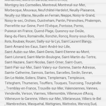
Montigny-les-Cormeilles
,
Montreuil
,
Montreuil-sur-Mer
,
Morbecque
,
Mouvaux
,
Neufchâtel-Hardelot
,
Neuilly-Plaisance
,
Neuilly-sur-Marne
,
Neuville en Ferrain
,
Nieppe
,
Noisy-le-Grand
,
Noisy-le-sec
,
Orchies
,
Ouistreham
,
Pantin
,
Pérenchies
,
Phalempin
,
Pierrefitte-sur-Seine
,
Pont-l'Evêque
,
Pontoise
,
Pornic
,
Puiseux-en-France
,
Quend-Plage
,
Quesnoy-sur-Deûle
,
Rang-du-Fliers
,
Romainville
,
Ronchin
,
Roncq
,
Rosny-sous-Bois
,
Rots
,
Roubaix
,
Rouen
,
Sailly-sur-la-Lys
,
Saint Laurent Blangy
,
Saint-Amand-les-Eaux
,
Saint-André-lez-Lille
,
Saint-Aubin-sur-Mer
,
Saint-Denis
,
Saint-Etienne-au-Mont
,
Saint-Léonard
,
Saint-Martin-Boulogne
,
Saint-Martin-du-Tertre
,
Saint-Nazaire
,
Saint-Nicolas
,
Saint-Omer
,
Saint-Ouen
,
Saint-Pair-sur-Mer
,
Saint-Valery-sur-Somme
,
Sainte-Adresse
,
Sainte-Catherine
,
Sannois
,
Santes
,
Sarcelles
,
Seclin
,
Sevran
,
Sin-Le-Noble
,
Soliers
,
Stains
,
Templemars
,
Templeuve
,
Téteghem
,
Thumeries
,
Toufflers
,
Touques
,
Tourcoing
,
Tourgéville
,
Tremblay-en-France
,
Trouville-sur-Mer
,
Valenciennes
,
Vannes
,
Vendeville
,
Verson
,
Viarmes
,
Villemomble
,
Villeneuve d'Ascq
,
Villeneuve-la-Garenne
,
Villers-sur-Mer
,
Villetaneuse
,
Villiers-le-Bel
,
Wambrechies
,
Wasquehal
,
Wattignies
,
Wattrelos
,
Wervicq Sud
,