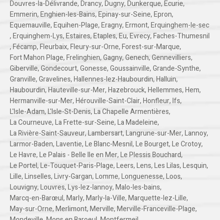
Douvres-la-Délivrande
,
Drancy
,
Dugny
,
Dunkerque
,
Ecurie
,
Emmerin
,
Enghien-les-Bains
,
Epinay-sur-Seine
,
Epron
,
Equemauville
,
Equihen-Plage
,
Eragny
,
Ermont
,
Erquinghem-le-sec
,
Erquinghem-Lys
,
Estaires
,
Etaples
,
Eu
,
Evrecy
,
Faches-Thumesnil
,
Fécamp
,
Fleurbaix
,
Fleury-sur-Orne
,
Forest-sur-Marque
,
Fort Mahon Plage
,
Frelinghien
,
Gagny
,
Genech
,
Gennevilliers
,
Giberville
,
Gondecourt
,
Gonesse
,
Goussainville
,
Grande-Synthe
,
Granville
,
Gravelines
,
Hallennes-lez-Haubourdin
,
Halluin
,
Haubourdin
,
Hauteville-sur-Mer
,
Hazebrouck
,
Hellemmes
,
Hem
,
Hermanville-sur-Mer
,
Hérouville-Saint-Clair
,
Honfleur
,
Ifs
,
L'Isle-Adam
,
L'Isle-St-Denis
,
La Chapelle Armentières
,
La Courneuve
,
La Frette-sur-Seine
,
La Madeleine
,
La Rivière-Saint-Sauveur
,
Lambersart
,
Langrune-sur-Mer
,
Lannoy
,
Larmor-Baden
,
Laventie
,
Le Blanc-Mesnil
,
Le Bourget
,
Le Crotoy
,
Le Havre
,
Le Palais - Belle Ile en Mer
,
Le Plessis Bouchard
,
Le Portel
,
Le-Touquet-Paris-Plage
,
Leers
,
Lens
,
Les Lilas
,
Lesquin
,
Lille
,
Linselles
,
Livry-Gargan
,
Lomme
,
Longuenesse
,
Loos
,
Louvigny
,
Louvres
,
Lys-lez-lannoy
,
Malo-les-bains
,
Marcq-en-Barœul
,
Marly
,
Marly-la-Ville
,
Marquette-lez-Lille
,
May-sur-Orne
,
Merlimont
,
Merville
,
Merville-Franceville-Plage
,
Mondeville
,
Mons en Baroeul
,
Montfermeil
,