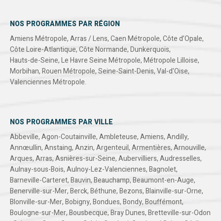
NOS PROGRAMMES PAR RÉGION
Amiens Métropole
,
Arras / Lens
,
Caen Métropole
,
Côte d’Opale
,
Côte Loire-Atlantique
,
Côte Normande
,
Dunkerquois
,
Hauts-de-Seine
,
Le Havre Seine Métropole
,
Métropole Lilloise
,
Morbihan
,
Rouen Métropole
,
Seine-Saint-Denis
,
Val-d'Oise
,
Valenciennes Métropole
.
NOS PROGRAMMES PAR VILLE
Abbeville
,
Agon-Coutainville
,
Ambleteuse
,
Amiens
,
Andilly
,
Annœullin
,
Anstaing
,
Anzin
,
Argenteuil
,
Armentières
,
Arnouville
,
Arques
,
Arras
,
Asnières-sur-Seine
,
Aubervilliers
,
Audresselles
,
Aulnay-sous-Bois
,
Aulnoy-Lez-Valenciennes
,
Bagnolet
,
Barneville-Carteret
,
Bauvin
,
Beauchamp
,
Beaumont-en-Auge
,
Benerville-sur-Mer
,
Berck
,
Béthune
,
Bezons
,
Blainville-sur-Orne
,
Blonville-sur-Mer
,
Bobigny
,
Bondues
,
Bondy
,
Bouffémont
,
Boulogne-sur-Mer
,
Bousbecque
,
Bray Dunes
,
Bretteville-sur-Odon