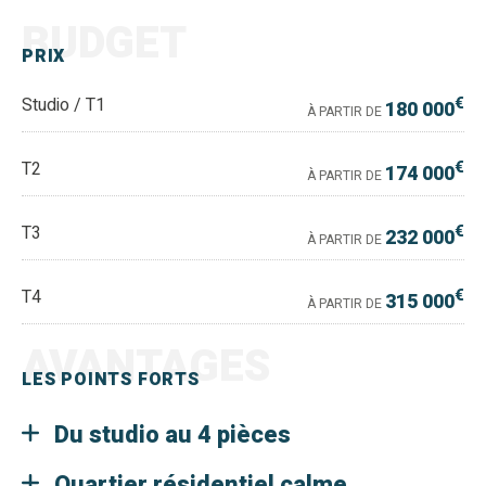
BUDGET
PRIX
€
Studio / T1
180 000
À PARTIR DE
€
T2
174 000
À PARTIR DE
€
T3
232 000
À PARTIR DE
€
T4
315 000
À PARTIR DE
AVANTAGES
LES POINTS FORTS
Du studio au 4 pièces
Quartier résidentiel calme