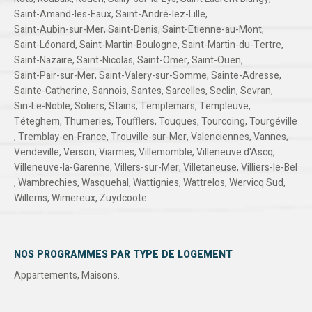
Saint-Amand-les-Eaux
,
Saint-André-lez-Lille
,
Saint-Aubin-sur-Mer
,
Saint-Denis
,
Saint-Etienne-au-Mont
,
Saint-Léonard
,
Saint-Martin-Boulogne
,
Saint-Martin-du-Tertre
,
Saint-Nazaire
,
Saint-Nicolas
,
Saint-Omer
,
Saint-Ouen
,
Saint-Pair-sur-Mer
,
Saint-Valery-sur-Somme
,
Sainte-Adresse
,
Sainte-Catherine
,
Sannois
,
Santes
,
Sarcelles
,
Seclin
,
Sevran
,
Sin-Le-Noble
,
Soliers
,
Stains
,
Templemars
,
Templeuve
,
Téteghem
,
Thumeries
,
Toufflers
,
Touques
,
Tourcoing
,
Tourgéville
,
Tremblay-en-France
,
Trouville-sur-Mer
,
Valenciennes
,
Vannes
,
Vendeville
,
Verson
,
Viarmes
,
Villemomble
,
Villeneuve d'Ascq
,
Villeneuve-la-Garenne
,
Villers-sur-Mer
,
Villetaneuse
,
Villiers-le-Bel
,
Wambrechies
,
Wasquehal
,
Wattignies
,
Wattrelos
,
Wervicq Sud
,
Willems
,
Wimereux
,
Zuydcoote
.
NOS PROGRAMMES PAR TYPE DE LOGEMENT
Appartements
,
Maisons
.