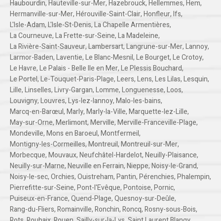
Haubourdin
,
Hauteville-sur-Mer
,
Hazebrouck
,
Hellemmes
,
Hem
,
Hermanville-sur-Mer
,
Hérouville-Saint-Clair
,
Honfleur
,
Ifs
,
L'Isle-Adam
,
L'Isle-St-Denis
,
La Chapelle Armentières
,
La Courneuve
,
La Frette-sur-Seine
,
La Madeleine
,
La Rivière-Saint-Sauveur
,
Lambersart
,
Langrune-sur-Mer
,
Lannoy
,
Larmor-Baden
,
Laventie
,
Le Blanc-Mesnil
,
Le Bourget
,
Le Crotoy
,
Le Havre
,
Le Palais - Belle Ile en Mer
,
Le Plessis Bouchard
,
Le Portel
,
Le-Touquet-Paris-Plage
,
Leers
,
Lens
,
Les Lilas
,
Lesquin
,
Lille
,
Linselles
,
Livry-Gargan
,
Lomme
,
Longuenesse
,
Loos
,
Louvigny
,
Louvres
,
Lys-lez-lannoy
,
Malo-les-bains
,
Marcq-en-Barœul
,
Marly
,
Marly-la-Ville
,
Marquette-lez-Lille
,
May-sur-Orne
,
Merlimont
,
Merville
,
Merville-Franceville-Plage
,
Mondeville
,
Mons en Baroeul
,
Montfermeil
,
Montigny-les-Cormeilles
,
Montreuil
,
Montreuil-sur-Mer
,
Morbecque
,
Mouvaux
,
Neufchâtel-Hardelot
,
Neuilly-Plaisance
,
Neuilly-sur-Marne
,
Neuville en Ferrain
,
Nieppe
,
Noisy-le-Grand
,
Noisy-le-sec
,
Orchies
,
Ouistreham
,
Pantin
,
Pérenchies
,
Phalempin
,
Pierrefitte-sur-Seine
,
Pont-l'Evêque
,
Pontoise
,
Pornic
,
Puiseux-en-France
,
Quend-Plage
,
Quesnoy-sur-Deûle
,
Rang-du-Fliers
,
Romainville
,
Ronchin
,
Roncq
,
Rosny-sous-Bois
,
Rots
,
Roubaix
,
Rouen
,
Sailly-sur-la-Lys
,
Saint Laurent Blangy
,