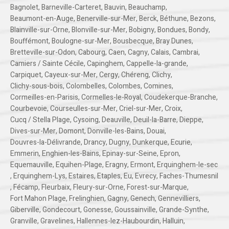
Bagnolet
,
Barneville-Carteret
,
Bauvin
,
Beauchamp
,
Beaumont-en-Auge
,
Benerville-sur-Mer
,
Berck
,
Béthune
,
Bezons
,
Blainville-sur-Orne
,
Blonville-sur-Mer
,
Bobigny
,
Bondues
,
Bondy
,
Bouffémont
,
Boulogne-sur-Mer
,
Bousbecque
,
Bray Dunes
,
Bretteville-sur-Odon
,
Cabourg
,
Caen
,
Cagny
,
Calais
,
Cambrai
,
Camiers / Sainte Cécile
,
Capinghem
,
Cappelle-la-grande
,
Carpiquet
,
Cayeux-sur-Mer
,
Cergy
,
Chéreng
,
Clichy
,
Clichy-sous-bois
,
Colombelles
,
Colombes
,
Comines
,
Cormeilles-en-Parisis
,
Cormelles-le-Royal
,
Coudekerque-Branche
,
Courbevoie
,
Courseulles-sur-Mer
,
Criel-sur-Mer
,
Croix
,
Cucq / Stella Plage
,
Cysoing
,
Deauville
,
Deuil-la-Barre
,
Dieppe
,
Dives-sur-Mer
,
Domont
,
Donville-les-Bains
,
Douai
,
Douvres-la-Délivrande
,
Drancy
,
Dugny
,
Dunkerque
,
Ecurie
,
Emmerin
,
Enghien-les-Bains
,
Epinay-sur-Seine
,
Epron
,
Equemauville
,
Equihen-Plage
,
Eragny
,
Ermont
,
Erquinghem-le-sec
,
Erquinghem-Lys
,
Estaires
,
Etaples
,
Eu
,
Evrecy
,
Faches-Thumesnil
,
Fécamp
,
Fleurbaix
,
Fleury-sur-Orne
,
Forest-sur-Marque
,
Fort Mahon Plage
,
Frelinghien
,
Gagny
,
Genech
,
Gennevilliers
,
Giberville
,
Gondecourt
,
Gonesse
,
Goussainville
,
Grande-Synthe
,
Granville
,
Gravelines
,
Hallennes-lez-Haubourdin
,
Halluin
,