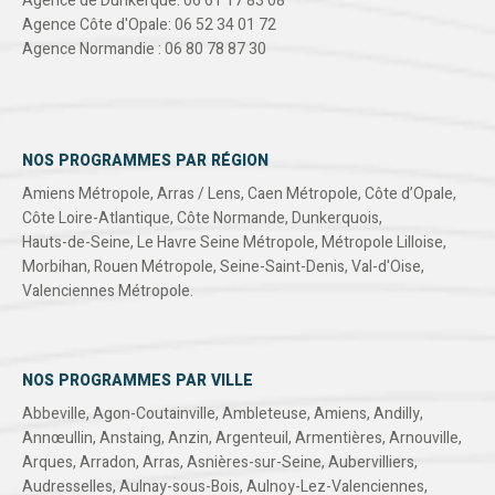
Agence de Dunkerque: 06 61 17 83 08
Agence Côte d'Opale: 06 52 34 01 72
Agence Normandie : 06 80 78 87 30
NOS PROGRAMMES PAR RÉGION
Amiens Métropole
,
Arras / Lens
,
Caen Métropole
,
Côte d’Opale
,
Côte Loire-Atlantique
,
Côte Normande
,
Dunkerquois
,
Hauts-de-Seine
,
Le Havre Seine Métropole
,
Métropole Lilloise
,
Morbihan
,
Rouen Métropole
,
Seine-Saint-Denis
,
Val-d'Oise
,
Valenciennes Métropole
.
NOS PROGRAMMES PAR VILLE
Abbeville
,
Agon-Coutainville
,
Ambleteuse
,
Amiens
,
Andilly
,
Annœullin
,
Anstaing
,
Anzin
,
Argenteuil
,
Armentières
,
Arnouville
,
Arques
,
Arradon
,
Arras
,
Asnières-sur-Seine
,
Aubervilliers
,
Audresselles
,
Aulnay-sous-Bois
,
Aulnoy-Lez-Valenciennes
,