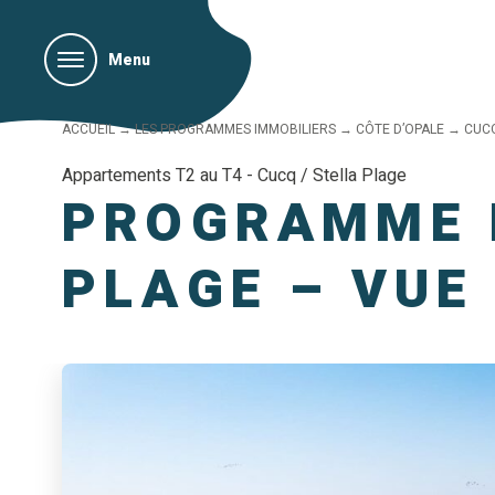
Menu
ACCUEIL
→
LES PROGRAMMES IMMOBILIERS
→
CÔTE D’OPALE
→
CUCQ
Appartements T2 au T4 - Cucq / Stella Plage
PROGRAMME I
PLAGE – VUE