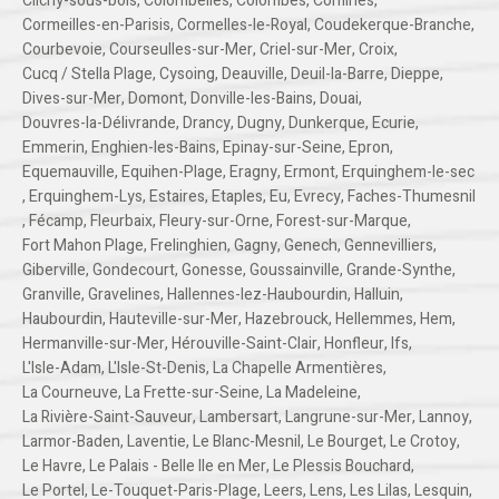
Clichy-sous-bois
,
Colombelles
,
Colombes
,
Comines
,
Cormeilles-en-Parisis
,
Cormelles-le-Royal
,
Coudekerque-Branche
,
Courbevoie
,
Courseulles-sur-Mer
,
Criel-sur-Mer
,
Croix
,
Cucq / Stella Plage
,
Cysoing
,
Deauville
,
Deuil-la-Barre
,
Dieppe
,
Dives-sur-Mer
,
Domont
,
Donville-les-Bains
,
Douai
,
Douvres-la-Délivrande
,
Drancy
,
Dugny
,
Dunkerque
,
Ecurie
,
Emmerin
,
Enghien-les-Bains
,
Epinay-sur-Seine
,
Epron
,
Equemauville
,
Equihen-Plage
,
Eragny
,
Ermont
,
Erquinghem-le-sec
,
Erquinghem-Lys
,
Estaires
,
Etaples
,
Eu
,
Evrecy
,
Faches-Thumesnil
,
Fécamp
,
Fleurbaix
,
Fleury-sur-Orne
,
Forest-sur-Marque
,
Fort Mahon Plage
,
Frelinghien
,
Gagny
,
Genech
,
Gennevilliers
,
Giberville
,
Gondecourt
,
Gonesse
,
Goussainville
,
Grande-Synthe
,
Granville
,
Gravelines
,
Hallennes-lez-Haubourdin
,
Halluin
,
Haubourdin
,
Hauteville-sur-Mer
,
Hazebrouck
,
Hellemmes
,
Hem
,
Hermanville-sur-Mer
,
Hérouville-Saint-Clair
,
Honfleur
,
Ifs
,
L'Isle-Adam
,
L'Isle-St-Denis
,
La Chapelle Armentières
,
La Courneuve
,
La Frette-sur-Seine
,
La Madeleine
,
La Rivière-Saint-Sauveur
,
Lambersart
,
Langrune-sur-Mer
,
Lannoy
,
Larmor-Baden
,
Laventie
,
Le Blanc-Mesnil
,
Le Bourget
,
Le Crotoy
,
Le Havre
,
Le Palais - Belle Ile en Mer
,
Le Plessis Bouchard
,
Le Portel
,
Le-Touquet-Paris-Plage
,
Leers
,
Lens
,
Les Lilas
,
Lesquin
,