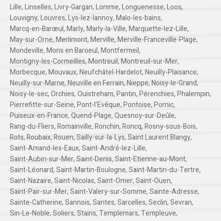
Lille
,
Linselles
,
Livry-Gargan
,
Lomme
,
Longuenesse
,
Loos
,
Louvigny
,
Louvres
,
Lys-lez-lannoy
,
Malo-les-bains
,
Marcq-en-Barœul
,
Marly
,
Marly-la-Ville
,
Marquette-lez-Lille
,
May-sur-Orne
,
Merlimont
,
Merville
,
Merville-Franceville-Plage
,
Mondeville
,
Mons en Baroeul
,
Montfermeil
,
Montigny-les-Cormeilles
,
Montreuil
,
Montreuil-sur-Mer
,
Morbecque
,
Mouvaux
,
Neufchâtel-Hardelot
,
Neuilly-Plaisance
,
Neuilly-sur-Marne
,
Neuville en Ferrain
,
Nieppe
,
Noisy-le-Grand
,
Noisy-le-sec
,
Orchies
,
Ouistreham
,
Pantin
,
Pérenchies
,
Phalempin
,
Pierrefitte-sur-Seine
,
Pont-l'Evêque
,
Pontoise
,
Pornic
,
Puiseux-en-France
,
Quend-Plage
,
Quesnoy-sur-Deûle
,
Rang-du-Fliers
,
Romainville
,
Ronchin
,
Roncq
,
Rosny-sous-Bois
,
Rots
,
Roubaix
,
Rouen
,
Sailly-sur-la-Lys
,
Saint Laurent Blangy
,
Saint-Amand-les-Eaux
,
Saint-André-lez-Lille
,
Saint-Aubin-sur-Mer
,
Saint-Denis
,
Saint-Etienne-au-Mont
,
Saint-Léonard
,
Saint-Martin-Boulogne
,
Saint-Martin-du-Tertre
,
Saint-Nazaire
,
Saint-Nicolas
,
Saint-Omer
,
Saint-Ouen
,
Saint-Pair-sur-Mer
,
Saint-Valery-sur-Somme
,
Sainte-Adresse
,
Sainte-Catherine
,
Sannois
,
Santes
,
Sarcelles
,
Seclin
,
Sevran
,
Sin-Le-Noble
,
Soliers
,
Stains
,
Templemars
,
Templeuve
,