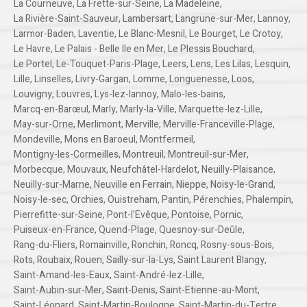
La Courneuve
,
La Frette-sur-Seine
,
La Madeleine
,
La Rivière-Saint-Sauveur
,
Lambersart
,
Langrune-sur-Mer
,
Lannoy
,
Larmor-Baden
,
Laventie
,
Le Blanc-Mesnil
,
Le Bourget
,
Le Crotoy
,
Le Havre
,
Le Palais - Belle Ile en Mer
,
Le Plessis Bouchard
,
Le Portel
,
Le-Touquet-Paris-Plage
,
Leers
,
Lens
,
Les Lilas
,
Lesquin
,
Lille
,
Linselles
,
Livry-Gargan
,
Lomme
,
Longuenesse
,
Loos
,
Louvigny
,
Louvres
,
Lys-lez-lannoy
,
Malo-les-bains
,
Marcq-en-Barœul
,
Marly
,
Marly-la-Ville
,
Marquette-lez-Lille
,
May-sur-Orne
,
Merlimont
,
Merville
,
Merville-Franceville-Plage
,
Mondeville
,
Mons en Baroeul
,
Montfermeil
,
Montigny-les-Cormeilles
,
Montreuil
,
Montreuil-sur-Mer
,
Morbecque
,
Mouvaux
,
Neufchâtel-Hardelot
,
Neuilly-Plaisance
,
Neuilly-sur-Marne
,
Neuville en Ferrain
,
Nieppe
,
Noisy-le-Grand
,
Noisy-le-sec
,
Orchies
,
Ouistreham
,
Pantin
,
Pérenchies
,
Phalempin
,
Pierrefitte-sur-Seine
,
Pont-l'Evêque
,
Pontoise
,
Pornic
,
Puiseux-en-France
,
Quend-Plage
,
Quesnoy-sur-Deûle
,
Rang-du-Fliers
,
Romainville
,
Ronchin
,
Roncq
,
Rosny-sous-Bois
,
Rots
,
Roubaix
,
Rouen
,
Sailly-sur-la-Lys
,
Saint Laurent Blangy
,
Saint-Amand-les-Eaux
,
Saint-André-lez-Lille
,
Saint-Aubin-sur-Mer
,
Saint-Denis
,
Saint-Etienne-au-Mont
,
Saint-Léonard
,
Saint-Martin-Boulogne
,
Saint-Martin-du-Tertre
,