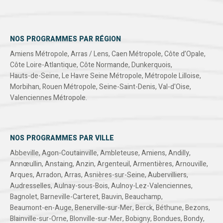
NOS PROGRAMMES PAR RÉGION
Amiens Métropole
,
Arras / Lens
,
Caen Métropole
,
Côte d’Opale
,
Côte Loire-Atlantique
,
Côte Normande
,
Dunkerquois
,
Hauts-de-Seine
,
Le Havre Seine Métropole
,
Métropole Lilloise
,
Morbihan
,
Rouen Métropole
,
Seine-Saint-Denis
,
Val-d'Oise
,
Valenciennes Métropole
.
NOS PROGRAMMES PAR VILLE
Abbeville
,
Agon-Coutainville
,
Ambleteuse
,
Amiens
,
Andilly
,
Annœullin
,
Anstaing
,
Anzin
,
Argenteuil
,
Armentières
,
Arnouville
,
Arques
,
Arradon
,
Arras
,
Asnières-sur-Seine
,
Aubervilliers
,
Audresselles
,
Aulnay-sous-Bois
,
Aulnoy-Lez-Valenciennes
,
Bagnolet
,
Barneville-Carteret
,
Bauvin
,
Beauchamp
,
Beaumont-en-Auge
,
Benerville-sur-Mer
,
Berck
,
Béthune
,
Bezons
,
Blainville-sur-Orne
,
Blonville-sur-Mer
,
Bobigny
,
Bondues
,
Bondy
,