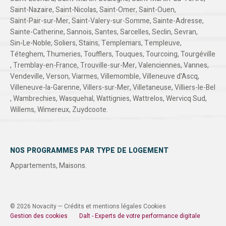
Saint-Nazaire
,
Saint-Nicolas
,
Saint-Omer
,
Saint-Ouen
,
Saint-Pair-sur-Mer
,
Saint-Valery-sur-Somme
,
Sainte-Adresse
,
Sainte-Catherine
,
Sannois
,
Santes
,
Sarcelles
,
Seclin
,
Sevran
,
Sin-Le-Noble
,
Soliers
,
Stains
,
Templemars
,
Templeuve
,
Téteghem
,
Thumeries
,
Toufflers
,
Touques
,
Tourcoing
,
Tourgéville
,
Tremblay-en-France
,
Trouville-sur-Mer
,
Valenciennes
,
Vannes
,
Vendeville
,
Verson
,
Viarmes
,
Villemomble
,
Villeneuve d'Ascq
,
Villeneuve-la-Garenne
,
Villers-sur-Mer
,
Villetaneuse
,
Villiers-le-Bel
,
Wambrechies
,
Wasquehal
,
Wattignies
,
Wattrelos
,
Wervicq Sud
,
Willems
,
Wimereux
,
Zuydcoote
.
NOS PROGRAMMES PAR TYPE DE LOGEMENT
Appartements
,
Maisons
.
© 2026 Novacity —
Crédits et mentions légales
Cookies
Gestion des cookies
Dalt - Experts de votre performance digitale