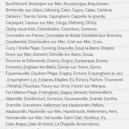
Bouffémont
,
Boulogne-sur-Mer
,
Bousbecque
,
Bray Dunes
,
Bretteville-sur-Odon
,
Cabourg
,
Caen
,
Cagny
,
Calais
,
Cambrai
,
Camiers / Sainte Cécile
,
Capinghem
,
Cappelle-la-grande
,
Carpiquet
,
Cayeux-sur-Mer
,
Cergy
,
Chéreng
,
Clichy
,
Clichy-sous-bois
,
Colombelles
,
Colombes
,
Comines
,
Cormeilles-en-Parisis
,
Cormelles-le-Royal
,
Coudekerque-Branche
,
Courbevoie
,
Courseulles-sur-Mer
,
Criel-sur-Mer
,
Croix
,
Cucq / Stella Plage
,
Cysoing
,
Deauville
,
Deuil-la-Barre
,
Dieppe
,
Dives-sur-Mer
,
Domont
,
Donville-les-Bains
,
Douai
,
Douvres-la-Délivrande
,
Drancy
,
Dugny
,
Dunkerque
,
Ecurie
,
Emmerin
,
Enghien-les-Bains
,
Epinay-sur-Seine
,
Epron
,
Equemauville
,
Equihen-Plage
,
Eragny
,
Ermont
,
Erquinghem-le-sec
,
Erquinghem-Lys
,
Estaires
,
Etaples
,
Eu
,
Evrecy
,
Faches-Thumesnil
,
Fécamp
,
Fleurbaix
,
Fleury-sur-Orne
,
Forest-sur-Marque
,
Fort Mahon Plage
,
Frelinghien
,
Gagny
,
Genech
,
Gennevilliers
,
Giberville
,
Gondecourt
,
Gonesse
,
Goussainville
,
Grande-Synthe
,
Granville
,
Gravelines
,
Hallennes-lez-Haubourdin
,
Halluin
,
Haubourdin
,
Hauteville-sur-Mer
,
Hazebrouck
,
Hellemmes
,
Hem
,
Hermanville-sur-Mer
,
Hérouville-Saint-Clair
,
Honfleur
,
Ifs
,
L'Isle-Adam
,
L'Isle-St-Denis
,
La Chapelle Armentières
,