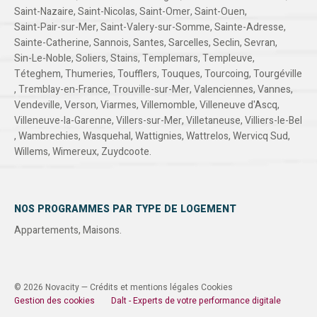
Saint-Nazaire
,
Saint-Nicolas
,
Saint-Omer
,
Saint-Ouen
,
Saint-Pair-sur-Mer
,
Saint-Valery-sur-Somme
,
Sainte-Adresse
,
Sainte-Catherine
,
Sannois
,
Santes
,
Sarcelles
,
Seclin
,
Sevran
,
Sin-Le-Noble
,
Soliers
,
Stains
,
Templemars
,
Templeuve
,
Téteghem
,
Thumeries
,
Toufflers
,
Touques
,
Tourcoing
,
Tourgéville
,
Tremblay-en-France
,
Trouville-sur-Mer
,
Valenciennes
,
Vannes
,
Vendeville
,
Verson
,
Viarmes
,
Villemomble
,
Villeneuve d'Ascq
,
Villeneuve-la-Garenne
,
Villers-sur-Mer
,
Villetaneuse
,
Villiers-le-Bel
,
Wambrechies
,
Wasquehal
,
Wattignies
,
Wattrelos
,
Wervicq Sud
,
Willems
,
Wimereux
,
Zuydcoote
.
NOS PROGRAMMES PAR TYPE DE LOGEMENT
Appartements
,
Maisons
.
© 2026 Novacity —
Crédits et mentions légales
Cookies
Gestion des cookies
Dalt - Experts de votre performance digitale