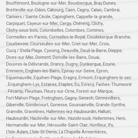
Bouffémont
,
Boulogne-sur-Mer
,
Bousbecque
,
Bray Dunes
,
Bretteville-sur-Odon
,
Cabourg
,
Caen
,
Cagny
,
Calais
,
Cambrai
,
Camiers / Sainte Cécile
,
Capinghem
,
Cappelle-la-grande
,
Carpiquet
,
Cayeux-sur-Mer
,
Cergy
,
Chéreng
,
Clichy
,
Clichy-sous-bois
,
Colombelles
,
Colombes
,
Comines
,
Cormeilles-en-Parisis
,
Cormelles-le-Royal
,
Coudekerque-Branche
,
Courbevoie
,
Courseulles-sur-Mer
,
Criel-sur-Mer
,
Croix
,
Cucq / Stella Plage
,
Cysoing
,
Deauville
,
Deuil-la-Barre
,
Dieppe
,
Dives-sur-Mer
,
Domont
,
Donville-les-Bains
,
Douai
,
Douvres-la-Délivrande
,
Drancy
,
Dugny
,
Dunkerque
,
Ecurie
,
Emmerin
,
Enghien-les-Bains
,
Epinay-sur-Seine
,
Epron
,
Equemauville
,
Equihen-Plage
,
Eragny
,
Ermont
,
Erquinghem-le-sec
,
Erquinghem-Lys
,
Estaires
,
Etaples
,
Eu
,
Evrecy
,
Faches-Thumesnil
,
Fécamp
,
Fleurbaix
,
Fleury-sur-Orne
,
Forest-sur-Marque
,
Fort Mahon Plage
,
Frelinghien
,
Gagny
,
Genech
,
Gennevilliers
,
Giberville
,
Gondecourt
,
Gonesse
,
Goussainville
,
Grande-Synthe
,
Granville
,
Gravelines
,
Hallennes-lez-Haubourdin
,
Halluin
,
Haubourdin
,
Hauteville-sur-Mer
,
Hazebrouck
,
Hellemmes
,
Hem
,
Hermanville-sur-Mer
,
Hérouville-Saint-Clair
,
Honfleur
,
Ifs
,
L'Isle-Adam
,
L'Isle-St-Denis
,
La Chapelle Armentières
,