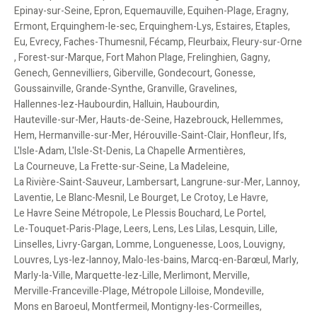
Epinay-sur-Seine
,
Epron
,
Equemauville
,
Equihen-Plage
,
Eragny
,
Ermont
,
Erquinghem-le-sec
,
Erquinghem-Lys
,
Estaires
,
Etaples
,
Eu
,
Evrecy
,
Faches-Thumesnil
,
Fécamp
,
Fleurbaix
,
Fleury-sur-Orne
,
Forest-sur-Marque
,
Fort Mahon Plage
,
Frelinghien
,
Gagny
,
Genech
,
Gennevilliers
,
Giberville
,
Gondecourt
,
Gonesse
,
Goussainville
,
Grande-Synthe
,
Granville
,
Gravelines
,
Hallennes-lez-Haubourdin
,
Halluin
,
Haubourdin
,
Hauteville-sur-Mer
,
Hauts-de-Seine
,
Hazebrouck
,
Hellemmes
,
Hem
,
Hermanville-sur-Mer
,
Hérouville-Saint-Clair
,
Honfleur
,
Ifs
,
L'Isle-Adam
,
L'Isle-St-Denis
,
La Chapelle Armentières
,
La Courneuve
,
La Frette-sur-Seine
,
La Madeleine
,
La Rivière-Saint-Sauveur
,
Lambersart
,
Langrune-sur-Mer
,
Lannoy
,
Laventie
,
Le Blanc-Mesnil
,
Le Bourget
,
Le Crotoy
,
Le Havre
,
Le Havre Seine Métropole
,
Le Plessis Bouchard
,
Le Portel
,
Le-Touquet-Paris-Plage
,
Leers
,
Lens
,
Les Lilas
,
Lesquin
,
Lille
,
Linselles
,
Livry-Gargan
,
Lomme
,
Longuenesse
,
Loos
,
Louvigny
,
Louvres
,
Lys-lez-lannoy
,
Malo-les-bains
,
Marcq-en-Barœul
,
Marly
,
Marly-la-Ville
,
Marquette-lez-Lille
,
Merlimont
,
Merville
,
Merville-Franceville-Plage
,
Métropole Lilloise
,
Mondeville
,
Mons en Baroeul
,
Montfermeil
,
Montigny-les-Cormeilles
,