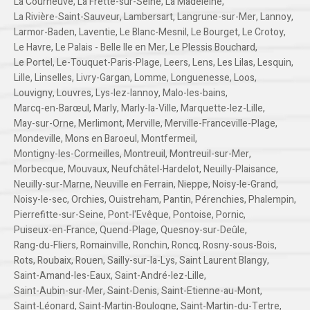
La Courneuve
,
La Frette-sur-Seine
,
La Madeleine
,
La Rivière-Saint-Sauveur
,
Lambersart
,
Langrune-sur-Mer
,
Lannoy
,
Larmor-Baden
,
Laventie
,
Le Blanc-Mesnil
,
Le Bourget
,
Le Crotoy
,
Le Havre
,
Le Palais - Belle Ile en Mer
,
Le Plessis Bouchard
,
Le Portel
,
Le-Touquet-Paris-Plage
,
Leers
,
Lens
,
Les Lilas
,
Lesquin
,
Lille
,
Linselles
,
Livry-Gargan
,
Lomme
,
Longuenesse
,
Loos
,
Louvigny
,
Louvres
,
Lys-lez-lannoy
,
Malo-les-bains
,
Marcq-en-Barœul
,
Marly
,
Marly-la-Ville
,
Marquette-lez-Lille
,
May-sur-Orne
,
Merlimont
,
Merville
,
Merville-Franceville-Plage
,
Mondeville
,
Mons en Baroeul
,
Montfermeil
,
Montigny-les-Cormeilles
,
Montreuil
,
Montreuil-sur-Mer
,
Morbecque
,
Mouvaux
,
Neufchâtel-Hardelot
,
Neuilly-Plaisance
,
Neuilly-sur-Marne
,
Neuville en Ferrain
,
Nieppe
,
Noisy-le-Grand
,
Noisy-le-sec
,
Orchies
,
Ouistreham
,
Pantin
,
Pérenchies
,
Phalempin
,
Pierrefitte-sur-Seine
,
Pont-l'Evêque
,
Pontoise
,
Pornic
,
Puiseux-en-France
,
Quend-Plage
,
Quesnoy-sur-Deûle
,
Rang-du-Fliers
,
Romainville
,
Ronchin
,
Roncq
,
Rosny-sous-Bois
,
Rots
,
Roubaix
,
Rouen
,
Sailly-sur-la-Lys
,
Saint Laurent Blangy
,
Saint-Amand-les-Eaux
,
Saint-André-lez-Lille
,
Saint-Aubin-sur-Mer
,
Saint-Denis
,
Saint-Etienne-au-Mont
,
Saint-Léonard
,
Saint-Martin-Boulogne
,
Saint-Martin-du-Tertre
,