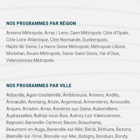
NOS PROGRAMMES PAR RÉGION
Amiens Métropole
,
Arras / Lens
,
Caen Métropole
,
Côte d’Opale
,
Côte Loire-Atlantique
,
Côte Normande
,
Dunkerquois
,
Hauts-de-Seine
,
Le Havre Seine Métropole
,
Métropole Lilloise
,
Morbihan
,
Rouen Métropole
,
Seine-Saint-Denis
,
Val-d'Oise
,
Valenciennes Métropole
.
NOS PROGRAMMES PAR VILLE
Abbeville
,
Agon-Coutainville
,
Ambleteuse
,
Amiens
,
Andilly
,
Annœullin
,
Anstaing
,
Anzin
,
Argenteuil
,
Armentières
,
Arnouville
,
Arques
,
Arradon
,
Arras
,
Asnières-sur-Seine
,
Aubervilliers
,
Audresselles
,
Aulnay-sous-Bois
,
Aulnoy-Lez-Valenciennes
,
Bagnolet
,
Barneville-Carteret
,
Bauvin
,
Beauchamp
,
Beaumont-en-Auge
,
Benerville-sur-Mer
,
Berck
,
Béthune
,
Bezons
,
Blainville-sur-Orne
,
Blonville-sur-Mer
,
Bobigny
,
Bondues
,
Bondy
,