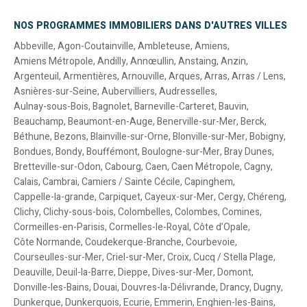
NOS PROGRAMMES IMMOBILIERS DANS D'AUTRES VILLES
Abbeville
,
Agon-Coutainville
,
Ambleteuse
,
Amiens
,
Amiens Métropole
,
Andilly
,
Annœullin
,
Anstaing
,
Anzin
,
Argenteuil
,
Armentières
,
Arnouville
,
Arques
,
Arras
,
Arras / Lens
,
Asnières-sur-Seine
,
Aubervilliers
,
Audresselles
,
Aulnay-sous-Bois
,
Bagnolet
,
Barneville-Carteret
,
Bauvin
,
Beauchamp
,
Beaumont-en-Auge
,
Benerville-sur-Mer
,
Berck
,
Béthune
,
Bezons
,
Blainville-sur-Orne
,
Blonville-sur-Mer
,
Bobigny
,
Bondues
,
Bondy
,
Bouffémont
,
Boulogne-sur-Mer
,
Bray Dunes
,
Bretteville-sur-Odon
,
Cabourg
,
Caen
,
Caen Métropole
,
Cagny
,
Calais
,
Cambrai
,
Camiers / Sainte Cécile
,
Capinghem
,
Cappelle-la-grande
,
Carpiquet
,
Cayeux-sur-Mer
,
Cergy
,
Chéreng
,
Clichy
,
Clichy-sous-bois
,
Colombelles
,
Colombes
,
Comines
,
Cormeilles-en-Parisis
,
Cormelles-le-Royal
,
Côte d’Opale
,
Côte Normande
,
Coudekerque-Branche
,
Courbevoie
,
Courseulles-sur-Mer
,
Criel-sur-Mer
,
Croix
,
Cucq / Stella Plage
,
Deauville
,
Deuil-la-Barre
,
Dieppe
,
Dives-sur-Mer
,
Domont
,
Donville-les-Bains
,
Douai
,
Douvres-la-Délivrande
,
Drancy
,
Dugny
,
Dunkerque
,
Dunkerquois
,
Ecurie
,
Emmerin
,
Enghien-les-Bains
,