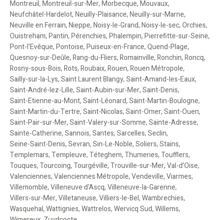
Montreuil
,
Montreuil-sur-Mer
,
Morbecque
,
Mouvaux
,
Neufchâtel-Hardelot
,
Neuilly-Plaisance
,
Neuilly-sur-Marne
,
Neuville en Ferrain
,
Nieppe
,
Noisy-le-Grand
,
Noisy-le-sec
,
Orchies
,
Ouistreham
,
Pantin
,
Pérenchies
,
Phalempin
,
Pierrefitte-sur-Seine
,
Pont-l'Evêque
,
Pontoise
,
Puiseux-en-France
,
Quend-Plage
,
Quesnoy-sur-Deûle
,
Rang-du-Fliers
,
Romainville
,
Ronchin
,
Roncq
,
Rosny-sous-Bois
,
Rots
,
Roubaix
,
Rouen
,
Rouen Métropole
,
Sailly-sur-la-Lys
,
Saint Laurent Blangy
,
Saint-Amand-les-Eaux
,
Saint-André-lez-Lille
,
Saint-Aubin-sur-Mer
,
Saint-Denis
,
Saint-Etienne-au-Mont
,
Saint-Léonard
,
Saint-Martin-Boulogne
,
Saint-Martin-du-Tertre
,
Saint-Nicolas
,
Saint-Omer
,
Saint-Ouen
,
Saint-Pair-sur-Mer
,
Saint-Valery-sur-Somme
,
Sainte-Adresse
,
Sainte-Catherine
,
Sannois
,
Santes
,
Sarcelles
,
Seclin
,
Seine-Saint-Denis
,
Sevran
,
Sin-Le-Noble
,
Soliers
,
Stains
,
Templemars
,
Templeuve
,
Téteghem
,
Thumeries
,
Toufflers
,
Touques
,
Tourcoing
,
Tourgéville
,
Trouville-sur-Mer
,
Val-d'Oise
,
Valenciennes
,
Valenciennes Métropole
,
Vendeville
,
Viarmes
,
Villemomble
,
Villeneuve d'Ascq
,
Villeneuve-la-Garenne
,
Villers-sur-Mer
,
Villetaneuse
,
Villiers-le-Bel
,
Wambrechies
,
Wasquehal
,
Wattignies
,
Wattrelos
,
Wervicq Sud
,
Willems
,
Wimereux
,
Zuydcoote
.