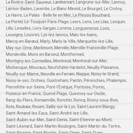
La Rivière-Saint-Sauveur
,
Lambersart
,
Langrune-sur-Mer
,
Lannoy
,
Larmor-Baden
,
Laventie
,
Le Blanc-Mesnil
,
Le Bourget
,
Le Crotoy
,
Le Havre
,
Le Palais - Belle Ile en Mer
,
Le Plessis Bouchard
,
Le Portel
,
Le-Touquet-Paris-Plage
,
Leers
,
Lens
,
Les Lilas
,
Lesquin
,
Lille
,
Linselles
,
Livry-Gargan
,
Lomme
,
Longuenesse
,
Loos
,
Louvigny
,
Louvres
,
Lys-lez-lannoy
,
Malo-les-bains
,
Marcq-en-Barœul
,
Marly
,
Marly-la-Ville
,
Marquette-lez-Lille
,
May-sur-Orne
,
Merlimont
,
Merville
,
Merville-Franceville-Plage
,
Mondeville
,
Mons en Baroeul
,
Montfermeil
,
Montigny-les-Cormeilles
,
Montreuil
,
Montreuil-sur-Mer
,
Morbecque
,
Mouvaux
,
Neufchâtel-Hardelot
,
Neuilly-Plaisance
,
Neuilly-sur-Marne
,
Neuville en Ferrain
,
Nieppe
,
Noisy-le-Grand
,
Noisy-le-sec
,
Orchies
,
Ouistreham
,
Pantin
,
Pérenchies
,
Phalempin
,
Pierrefitte-sur-Seine
,
Pont-l'Evêque
,
Pontoise
,
Pornic
,
Puiseux-en-France
,
Quend-Plage
,
Quesnoy-sur-Deûle
,
Rang-du-Fliers
,
Romainville
,
Ronchin
,
Roncq
,
Rosny-sous-Bois
,
Rots
,
Roubaix
,
Rouen
,
Sailly-sur-la-Lys
,
Saint Laurent Blangy
,
Saint-Amand-les-Eaux
,
Saint-André-lez-Lille
,
Saint-Aubin-sur-Mer
,
Saint-Denis
,
Saint-Etienne-au-Mont
,
Saint-Léonard
,
Saint-Martin-Boulogne
,
Saint-Martin-du-Tertre
,
Saint-Nazaire
,
Saint-Nicolas
,
Saint-Omer
,
Saint-Ouen
,