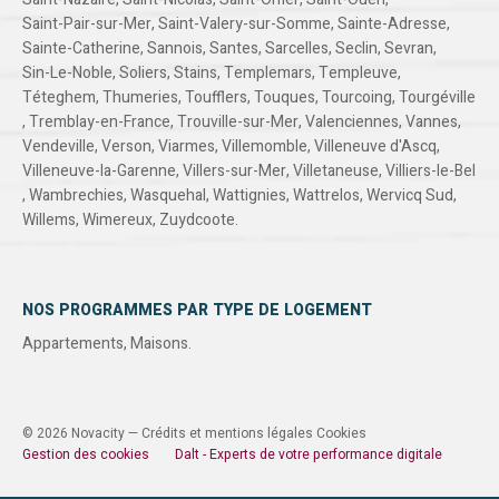
Saint-Pair-sur-Mer
,
Saint-Valery-sur-Somme
,
Sainte-Adresse
,
Sainte-Catherine
,
Sannois
,
Santes
,
Sarcelles
,
Seclin
,
Sevran
,
Sin-Le-Noble
,
Soliers
,
Stains
,
Templemars
,
Templeuve
,
Téteghem
,
Thumeries
,
Toufflers
,
Touques
,
Tourcoing
,
Tourgéville
,
Tremblay-en-France
,
Trouville-sur-Mer
,
Valenciennes
,
Vannes
,
Vendeville
,
Verson
,
Viarmes
,
Villemomble
,
Villeneuve d'Ascq
,
Villeneuve-la-Garenne
,
Villers-sur-Mer
,
Villetaneuse
,
Villiers-le-Bel
,
Wambrechies
,
Wasquehal
,
Wattignies
,
Wattrelos
,
Wervicq Sud
,
Willems
,
Wimereux
,
Zuydcoote
.
NOS PROGRAMMES PAR TYPE DE LOGEMENT
Appartements
,
Maisons
.
© 2026 Novacity —
Crédits et mentions légales
Cookies
Gestion des cookies
Dalt - Experts de votre performance digitale