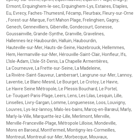
Ermont
,
Erquinghem-le-sec
,
Erquinghem-Lys
,
Estaires
,
Etaples
,
Eu
,
Evrecy
,
Faches-Thumesnil
,
Fécamp
,
Fleurbaix
,
Fleury-sur-Orne
,
Forest-sur-Marque
,
Fort Mahon Plage
,
Frelinghien
,
Gagny
,
Genech
,
Gennevilliers
,
Giberville
,
Gondecourt
,
Gonesse
,
Goussainville
,
Grande-Synthe
,
Granville
,
Gravelines
,
Hallennes-lez-Haubourdin
,
Halluin
,
Haubourdin
,
Hauteville-sur-Mer
,
Hauts-de-Seine
,
Hazebrouck
,
Hellemmes
,
Hem
,
Hermanville-sur-Mer
,
Hérouville-Saint-Clair
,
Honfleur
,
Ifs
,
L'Isle-Adam
,
L'Isle-St-Denis
,
La Chapelle Armentières
,
La Courneuve
,
La Frette-sur-Seine
,
La Madeleine
,
La Rivière-Saint-Sauveur
,
Lambersart
,
Langrune-sur-Mer
,
Lannoy
,
Laventie
,
Le Blanc-Mesnil
,
Le Bourget
,
Le Crotoy
,
Le Havre
,
Le Havre Seine Métropole
,
Le Plessis Bouchard
,
Le Portel
,
Le-Touquet-Paris-Plage
,
Leers
,
Lens
,
Les Lilas
,
Lesquin
,
Lille
,
Linselles
,
Livry-Gargan
,
Lomme
,
Longuenesse
,
Loos
,
Louvigny
,
Louvres
,
Lys-lez-lannoy
,
Malo-les-bains
,
Marcq-en-Barœul
,
Marly
,
Marly-la-Ville
,
Marquette-lez-Lille
,
Merlimont
,
Merville
,
Merville-Franceville-Plage
,
Métropole Lilloise
,
Mondeville
,
Mons en Baroeul
,
Montfermeil
,
Montigny-les-Cormeilles
,
Montreuil
,
Montreuil-sur-Mer
,
Morbecque
,
Mouvaux
,