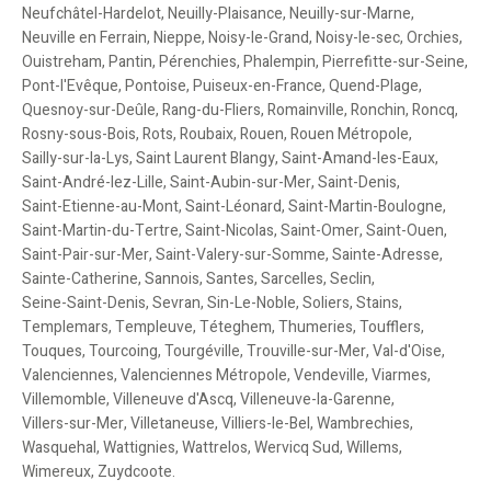
Neufchâtel-Hardelot
,
Neuilly-Plaisance
,
Neuilly-sur-Marne
,
Neuville en Ferrain
,
Nieppe
,
Noisy-le-Grand
,
Noisy-le-sec
,
Orchies
,
Ouistreham
,
Pantin
,
Pérenchies
,
Phalempin
,
Pierrefitte-sur-Seine
,
Pont-l'Evêque
,
Pontoise
,
Puiseux-en-France
,
Quend-Plage
,
Quesnoy-sur-Deûle
,
Rang-du-Fliers
,
Romainville
,
Ronchin
,
Roncq
,
Rosny-sous-Bois
,
Rots
,
Roubaix
,
Rouen
,
Rouen Métropole
,
Sailly-sur-la-Lys
,
Saint Laurent Blangy
,
Saint-Amand-les-Eaux
,
Saint-André-lez-Lille
,
Saint-Aubin-sur-Mer
,
Saint-Denis
,
Saint-Etienne-au-Mont
,
Saint-Léonard
,
Saint-Martin-Boulogne
,
Saint-Martin-du-Tertre
,
Saint-Nicolas
,
Saint-Omer
,
Saint-Ouen
,
Saint-Pair-sur-Mer
,
Saint-Valery-sur-Somme
,
Sainte-Adresse
,
Sainte-Catherine
,
Sannois
,
Santes
,
Sarcelles
,
Seclin
,
Seine-Saint-Denis
,
Sevran
,
Sin-Le-Noble
,
Soliers
,
Stains
,
Templemars
,
Templeuve
,
Téteghem
,
Thumeries
,
Toufflers
,
Touques
,
Tourcoing
,
Tourgéville
,
Trouville-sur-Mer
,
Val-d'Oise
,
Valenciennes
,
Valenciennes Métropole
,
Vendeville
,
Viarmes
,
Villemomble
,
Villeneuve d'Ascq
,
Villeneuve-la-Garenne
,
Villers-sur-Mer
,
Villetaneuse
,
Villiers-le-Bel
,
Wambrechies
,
Wasquehal
,
Wattignies
,
Wattrelos
,
Wervicq Sud
,
Willems
,
Wimereux
,
Zuydcoote
.