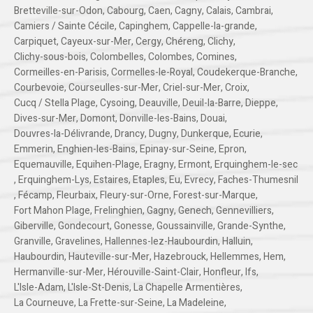
Bretteville-sur-Odon
,
Cabourg
,
Caen
,
Cagny
,
Calais
,
Cambrai
,
Camiers / Sainte Cécile
,
Capinghem
,
Cappelle-la-grande
,
Carpiquet
,
Cayeux-sur-Mer
,
Cergy
,
Chéreng
,
Clichy
,
Clichy-sous-bois
,
Colombelles
,
Colombes
,
Comines
,
Cormeilles-en-Parisis
,
Cormelles-le-Royal
,
Coudekerque-Branche
,
Courbevoie
,
Courseulles-sur-Mer
,
Criel-sur-Mer
,
Croix
,
Cucq / Stella Plage
,
Cysoing
,
Deauville
,
Deuil-la-Barre
,
Dieppe
,
Dives-sur-Mer
,
Domont
,
Donville-les-Bains
,
Douai
,
Douvres-la-Délivrande
,
Drancy
,
Dugny
,
Dunkerque
,
Ecurie
,
Emmerin
,
Enghien-les-Bains
,
Epinay-sur-Seine
,
Epron
,
Equemauville
,
Equihen-Plage
,
Eragny
,
Ermont
,
Erquinghem-le-sec
,
Erquinghem-Lys
,
Estaires
,
Etaples
,
Eu
,
Evrecy
,
Faches-Thumesnil
,
Fécamp
,
Fleurbaix
,
Fleury-sur-Orne
,
Forest-sur-Marque
,
Fort Mahon Plage
,
Frelinghien
,
Gagny
,
Genech
,
Gennevilliers
,
Giberville
,
Gondecourt
,
Gonesse
,
Goussainville
,
Grande-Synthe
,
Granville
,
Gravelines
,
Hallennes-lez-Haubourdin
,
Halluin
,
Haubourdin
,
Hauteville-sur-Mer
,
Hazebrouck
,
Hellemmes
,
Hem
,
Hermanville-sur-Mer
,
Hérouville-Saint-Clair
,
Honfleur
,
Ifs
,
L'Isle-Adam
,
L'Isle-St-Denis
,
La Chapelle Armentières
,
La Courneuve
,
La Frette-sur-Seine
,
La Madeleine
,