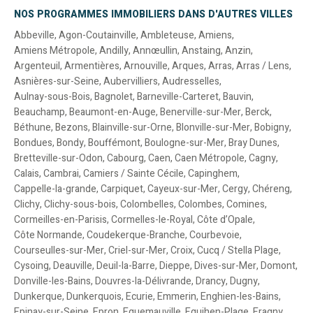
NOS PROGRAMMES IMMOBILIERS DANS D'AUTRES VILLES
Abbeville
,
Agon-Coutainville
,
Ambleteuse
,
Amiens
,
Amiens Métropole
,
Andilly
,
Annœullin
,
Anstaing
,
Anzin
,
Argenteuil
,
Armentières
,
Arnouville
,
Arques
,
Arras
,
Arras / Lens
,
Asnières-sur-Seine
,
Aubervilliers
,
Audresselles
,
Aulnay-sous-Bois
,
Bagnolet
,
Barneville-Carteret
,
Bauvin
,
Beauchamp
,
Beaumont-en-Auge
,
Benerville-sur-Mer
,
Berck
,
Béthune
,
Bezons
,
Blainville-sur-Orne
,
Blonville-sur-Mer
,
Bobigny
,
Bondues
,
Bondy
,
Bouffémont
,
Boulogne-sur-Mer
,
Bray Dunes
,
Bretteville-sur-Odon
,
Cabourg
,
Caen
,
Caen Métropole
,
Cagny
,
Calais
,
Cambrai
,
Camiers / Sainte Cécile
,
Capinghem
,
Cappelle-la-grande
,
Carpiquet
,
Cayeux-sur-Mer
,
Cergy
,
Chéreng
,
Clichy
,
Clichy-sous-bois
,
Colombelles
,
Colombes
,
Comines
,
Cormeilles-en-Parisis
,
Cormelles-le-Royal
,
Côte d’Opale
,
Côte Normande
,
Coudekerque-Branche
,
Courbevoie
,
Courseulles-sur-Mer
,
Criel-sur-Mer
,
Croix
,
Cucq / Stella Plage
,
Cysoing
,
Deauville
,
Deuil-la-Barre
,
Dieppe
,
Dives-sur-Mer
,
Domont
,
Donville-les-Bains
,
Douvres-la-Délivrande
,
Drancy
,
Dugny
,
Dunkerque
,
Dunkerquois
,
Ecurie
,
Emmerin
,
Enghien-les-Bains
,
Epinay-sur-Seine
,
Epron
,
Equemauville
,
Equihen-Plage
,
Eragny
,