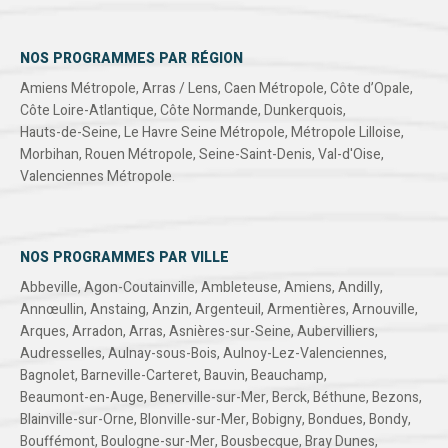
NOS PROGRAMMES PAR RÉGION
Amiens Métropole
,
Arras / Lens
,
Caen Métropole
,
Côte d’Opale
,
Côte Loire-Atlantique
,
Côte Normande
,
Dunkerquois
,
Hauts-de-Seine
,
Le Havre Seine Métropole
,
Métropole Lilloise
,
Morbihan
,
Rouen Métropole
,
Seine-Saint-Denis
,
Val-d'Oise
,
Valenciennes Métropole
.
NOS PROGRAMMES PAR VILLE
Abbeville
,
Agon-Coutainville
,
Ambleteuse
,
Amiens
,
Andilly
,
Annœullin
,
Anstaing
,
Anzin
,
Argenteuil
,
Armentières
,
Arnouville
,
Arques
,
Arradon
,
Arras
,
Asnières-sur-Seine
,
Aubervilliers
,
Audresselles
,
Aulnay-sous-Bois
,
Aulnoy-Lez-Valenciennes
,
Bagnolet
,
Barneville-Carteret
,
Bauvin
,
Beauchamp
,
Beaumont-en-Auge
,
Benerville-sur-Mer
,
Berck
,
Béthune
,
Bezons
,
Blainville-sur-Orne
,
Blonville-sur-Mer
,
Bobigny
,
Bondues
,
Bondy
,
Bouffémont
,
Boulogne-sur-Mer
,
Bousbecque
,
Bray Dunes
,