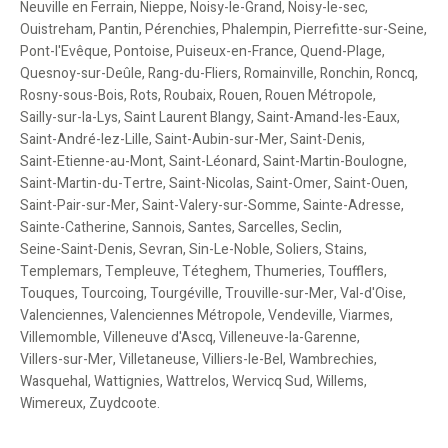
Neuville en Ferrain
,
Nieppe
,
Noisy-le-Grand
,
Noisy-le-sec
,
Ouistreham
,
Pantin
,
Pérenchies
,
Phalempin
,
Pierrefitte-sur-Seine
,
Pont-l'Evêque
,
Pontoise
,
Puiseux-en-France
,
Quend-Plage
,
Quesnoy-sur-Deûle
,
Rang-du-Fliers
,
Romainville
,
Ronchin
,
Roncq
,
Rosny-sous-Bois
,
Rots
,
Roubaix
,
Rouen
,
Rouen Métropole
,
Sailly-sur-la-Lys
,
Saint Laurent Blangy
,
Saint-Amand-les-Eaux
,
Saint-André-lez-Lille
,
Saint-Aubin-sur-Mer
,
Saint-Denis
,
Saint-Etienne-au-Mont
,
Saint-Léonard
,
Saint-Martin-Boulogne
,
Saint-Martin-du-Tertre
,
Saint-Nicolas
,
Saint-Omer
,
Saint-Ouen
,
Saint-Pair-sur-Mer
,
Saint-Valery-sur-Somme
,
Sainte-Adresse
,
Sainte-Catherine
,
Sannois
,
Santes
,
Sarcelles
,
Seclin
,
Seine-Saint-Denis
,
Sevran
,
Sin-Le-Noble
,
Soliers
,
Stains
,
Templemars
,
Templeuve
,
Téteghem
,
Thumeries
,
Toufflers
,
Touques
,
Tourcoing
,
Tourgéville
,
Trouville-sur-Mer
,
Val-d'Oise
,
Valenciennes
,
Valenciennes Métropole
,
Vendeville
,
Viarmes
,
Villemomble
,
Villeneuve d'Ascq
,
Villeneuve-la-Garenne
,
Villers-sur-Mer
,
Villetaneuse
,
Villiers-le-Bel
,
Wambrechies
,
Wasquehal
,
Wattignies
,
Wattrelos
,
Wervicq Sud
,
Willems
,
Wimereux
,
Zuydcoote
.