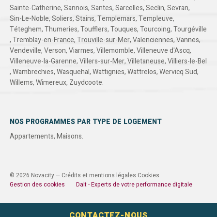
Sainte-Catherine
,
Sannois
,
Santes
,
Sarcelles
,
Seclin
,
Sevran
,
Sin-Le-Noble
,
Soliers
,
Stains
,
Templemars
,
Templeuve
,
Téteghem
,
Thumeries
,
Toufflers
,
Touques
,
Tourcoing
,
Tourgéville
,
Tremblay-en-France
,
Trouville-sur-Mer
,
Valenciennes
,
Vannes
,
Vendeville
,
Verson
,
Viarmes
,
Villemomble
,
Villeneuve d'Ascq
,
Villeneuve-la-Garenne
,
Villers-sur-Mer
,
Villetaneuse
,
Villiers-le-Bel
,
Wambrechies
,
Wasquehal
,
Wattignies
,
Wattrelos
,
Wervicq Sud
,
Willems
,
Wimereux
,
Zuydcoote
.
NOS PROGRAMMES PAR TYPE DE LOGEMENT
Appartements
,
Maisons
.
© 2026 Novacity —
Crédits et mentions légales
Cookies
Gestion des cookies
Dalt - Experts de votre performance digitale
CONTACTEZ-NOUS