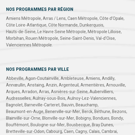
NOS PROGRAMMES PAR RÉGION
Amiens Métropole
,
Arras / Lens
,
Caen Métropole
,
Côte d’Opale
,
Côte Loire-Atlantique
,
Côte Normande
,
Dunkerquois
,
Hauts-de-Seine
,
Le Havre Seine Métropole
,
Métropole Lilloise
,
Morbihan
,
Rouen Métropole
,
Seine-Saint-Denis
,
Val-d'Oise
,
Valenciennes Métropole
.
NOS PROGRAMMES PAR VILLE
Abbeville
,
Agon-Coutainville
,
Ambleteuse
,
Amiens
,
Andilly
,
Annœullin
,
Anstaing
,
Anzin
,
Argenteuil
,
Armentières
,
Arnouville
,
Arques
,
Arradon
,
Arras
,
Asnières-sur-Seine
,
Aubervilliers
,
Audresselles
,
Aulnay-sous-Bois
,
Aulnoy-Lez-Valenciennes
,
Bagnolet
,
Barneville-Carteret
,
Bauvin
,
Beauchamp
,
Beaumont-en-Auge
,
Benerville-sur-Mer
,
Berck
,
Béthune
,
Bezons
,
Blainville-sur-Orne
,
Blonville-sur-Mer
,
Bobigny
,
Bondues
,
Bondy
,
Bouffémont
,
Boulogne-sur-Mer
,
Bousbecque
,
Bray Dunes
,
Bretteville-sur-Odon
,
Cabourg
,
Caen
,
Cagny
,
Calais
,
Cambrai
,