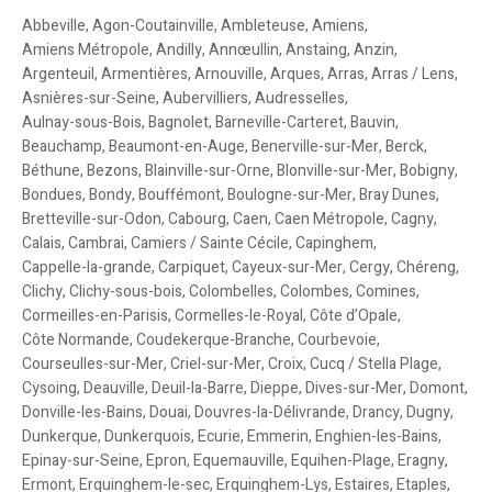
Abbeville
,
Agon-Coutainville
,
Ambleteuse
,
Amiens
,
Amiens Métropole
,
Andilly
,
Annœullin
,
Anstaing
,
Anzin
,
Argenteuil
,
Armentières
,
Arnouville
,
Arques
,
Arras
,
Arras / Lens
,
Asnières-sur-Seine
,
Aubervilliers
,
Audresselles
,
Aulnay-sous-Bois
,
Bagnolet
,
Barneville-Carteret
,
Bauvin
,
Beauchamp
,
Beaumont-en-Auge
,
Benerville-sur-Mer
,
Berck
,
Béthune
,
Bezons
,
Blainville-sur-Orne
,
Blonville-sur-Mer
,
Bobigny
,
Bondues
,
Bondy
,
Bouffémont
,
Boulogne-sur-Mer
,
Bray Dunes
,
Bretteville-sur-Odon
,
Cabourg
,
Caen
,
Caen Métropole
,
Cagny
,
Calais
,
Cambrai
,
Camiers / Sainte Cécile
,
Capinghem
,
Cappelle-la-grande
,
Carpiquet
,
Cayeux-sur-Mer
,
Cergy
,
Chéreng
,
Clichy
,
Clichy-sous-bois
,
Colombelles
,
Colombes
,
Comines
,
Cormeilles-en-Parisis
,
Cormelles-le-Royal
,
Côte d’Opale
,
Côte Normande
,
Coudekerque-Branche
,
Courbevoie
,
Courseulles-sur-Mer
,
Criel-sur-Mer
,
Croix
,
Cucq / Stella Plage
,
Cysoing
,
Deauville
,
Deuil-la-Barre
,
Dieppe
,
Dives-sur-Mer
,
Domont
,
Donville-les-Bains
,
Douai
,
Douvres-la-Délivrande
,
Drancy
,
Dugny
,
Dunkerque
,
Dunkerquois
,
Ecurie
,
Emmerin
,
Enghien-les-Bains
,
Epinay-sur-Seine
,
Epron
,
Equemauville
,
Equihen-Plage
,
Eragny
,
Ermont
,
Erquinghem-le-sec
,
Erquinghem-Lys
,
Estaires
,
Etaples
,