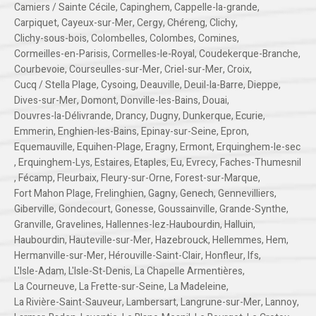
Camiers / Sainte Cécile
,
Capinghem
,
Cappelle-la-grande
,
Carpiquet
,
Cayeux-sur-Mer
,
Cergy
,
Chéreng
,
Clichy
,
Clichy-sous-bois
,
Colombelles
,
Colombes
,
Comines
,
Cormeilles-en-Parisis
,
Cormelles-le-Royal
,
Coudekerque-Branche
,
Courbevoie
,
Courseulles-sur-Mer
,
Criel-sur-Mer
,
Croix
,
Cucq / Stella Plage
,
Cysoing
,
Deauville
,
Deuil-la-Barre
,
Dieppe
,
Dives-sur-Mer
,
Domont
,
Donville-les-Bains
,
Douai
,
Douvres-la-Délivrande
,
Drancy
,
Dugny
,
Dunkerque
,
Ecurie
,
Emmerin
,
Enghien-les-Bains
,
Epinay-sur-Seine
,
Epron
,
Equemauville
,
Equihen-Plage
,
Eragny
,
Ermont
,
Erquinghem-le-sec
,
Erquinghem-Lys
,
Estaires
,
Etaples
,
Eu
,
Evrecy
,
Faches-Thumesnil
,
Fécamp
,
Fleurbaix
,
Fleury-sur-Orne
,
Forest-sur-Marque
,
Fort Mahon Plage
,
Frelinghien
,
Gagny
,
Genech
,
Gennevilliers
,
Giberville
,
Gondecourt
,
Gonesse
,
Goussainville
,
Grande-Synthe
,
Granville
,
Gravelines
,
Hallennes-lez-Haubourdin
,
Halluin
,
Haubourdin
,
Hauteville-sur-Mer
,
Hazebrouck
,
Hellemmes
,
Hem
,
Hermanville-sur-Mer
,
Hérouville-Saint-Clair
,
Honfleur
,
Ifs
,
L'Isle-Adam
,
L'Isle-St-Denis
,
La Chapelle Armentières
,
La Courneuve
,
La Frette-sur-Seine
,
La Madeleine
,
La Rivière-Saint-Sauveur
,
Lambersart
,
Langrune-sur-Mer
,
Lannoy
,