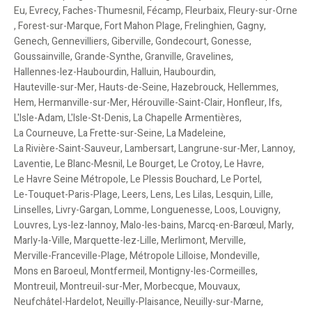
Eu
,
Evrecy
,
Faches-Thumesnil
,
Fécamp
,
Fleurbaix
,
Fleury-sur-Orne
,
Forest-sur-Marque
,
Fort Mahon Plage
,
Frelinghien
,
Gagny
,
Genech
,
Gennevilliers
,
Giberville
,
Gondecourt
,
Gonesse
,
Goussainville
,
Grande-Synthe
,
Granville
,
Gravelines
,
Hallennes-lez-Haubourdin
,
Halluin
,
Haubourdin
,
Hauteville-sur-Mer
,
Hauts-de-Seine
,
Hazebrouck
,
Hellemmes
,
Hem
,
Hermanville-sur-Mer
,
Hérouville-Saint-Clair
,
Honfleur
,
Ifs
,
L'Isle-Adam
,
L'Isle-St-Denis
,
La Chapelle Armentières
,
La Courneuve
,
La Frette-sur-Seine
,
La Madeleine
,
La Rivière-Saint-Sauveur
,
Lambersart
,
Langrune-sur-Mer
,
Lannoy
,
Laventie
,
Le Blanc-Mesnil
,
Le Bourget
,
Le Crotoy
,
Le Havre
,
Le Havre Seine Métropole
,
Le Plessis Bouchard
,
Le Portel
,
Le-Touquet-Paris-Plage
,
Leers
,
Lens
,
Les Lilas
,
Lesquin
,
Lille
,
Linselles
,
Livry-Gargan
,
Lomme
,
Longuenesse
,
Loos
,
Louvigny
,
Louvres
,
Lys-lez-lannoy
,
Malo-les-bains
,
Marcq-en-Barœul
,
Marly
,
Marly-la-Ville
,
Marquette-lez-Lille
,
Merlimont
,
Merville
,
Merville-Franceville-Plage
,
Métropole Lilloise
,
Mondeville
,
Mons en Baroeul
,
Montfermeil
,
Montigny-les-Cormeilles
,
Montreuil
,
Montreuil-sur-Mer
,
Morbecque
,
Mouvaux
,
Neufchâtel-Hardelot
,
Neuilly-Plaisance
,
Neuilly-sur-Marne
,