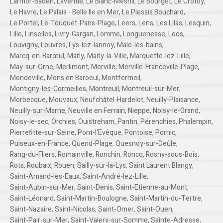
Larmor-Baden
,
Laventie
,
Le Blanc-Mesnil
,
Le Bourget
,
Le Crotoy
,
Le Havre
,
Le Palais - Belle Ile en Mer
,
Le Plessis Bouchard
,
Le Portel
,
Le-Touquet-Paris-Plage
,
Leers
,
Lens
,
Les Lilas
,
Lesquin
,
Lille
,
Linselles
,
Livry-Gargan
,
Lomme
,
Longuenesse
,
Loos
,
Louvigny
,
Louvres
,
Lys-lez-lannoy
,
Malo-les-bains
,
Marcq-en-Barœul
,
Marly
,
Marly-la-Ville
,
Marquette-lez-Lille
,
May-sur-Orne
,
Merlimont
,
Merville
,
Merville-Franceville-Plage
,
Mondeville
,
Mons en Baroeul
,
Montfermeil
,
Montigny-les-Cormeilles
,
Montreuil
,
Montreuil-sur-Mer
,
Morbecque
,
Mouvaux
,
Neufchâtel-Hardelot
,
Neuilly-Plaisance
,
Neuilly-sur-Marne
,
Neuville en Ferrain
,
Nieppe
,
Noisy-le-Grand
,
Noisy-le-sec
,
Orchies
,
Ouistreham
,
Pantin
,
Pérenchies
,
Phalempin
,
Pierrefitte-sur-Seine
,
Pont-l'Evêque
,
Pontoise
,
Pornic
,
Puiseux-en-France
,
Quend-Plage
,
Quesnoy-sur-Deûle
,
Rang-du-Fliers
,
Romainville
,
Ronchin
,
Roncq
,
Rosny-sous-Bois
,
Rots
,
Roubaix
,
Rouen
,
Sailly-sur-la-Lys
,
Saint Laurent Blangy
,
Saint-Amand-les-Eaux
,
Saint-André-lez-Lille
,
Saint-Aubin-sur-Mer
,
Saint-Denis
,
Saint-Etienne-au-Mont
,
Saint-Léonard
,
Saint-Martin-Boulogne
,
Saint-Martin-du-Tertre
,
Saint-Nazaire
,
Saint-Nicolas
,
Saint-Omer
,
Saint-Ouen
,
Saint-Pair-sur-Mer
,
Saint-Valery-sur-Somme
,
Sainte-Adresse
,