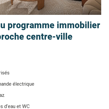
 du programme immobilier
roche centre-ville
risés
mande électrique
gaz
es d’eau et WC