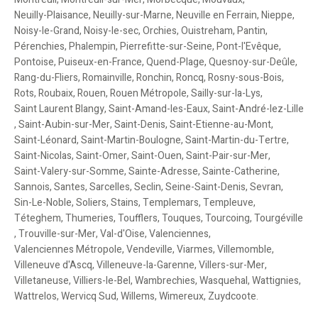
Neuilly-Plaisance
,
Neuilly-sur-Marne
,
Neuville en Ferrain
,
Nieppe
,
Noisy-le-Grand
,
Noisy-le-sec
,
Orchies
,
Ouistreham
,
Pantin
,
Pérenchies
,
Phalempin
,
Pierrefitte-sur-Seine
,
Pont-l'Evêque
,
Pontoise
,
Puiseux-en-France
,
Quend-Plage
,
Quesnoy-sur-Deûle
,
Rang-du-Fliers
,
Romainville
,
Ronchin
,
Roncq
,
Rosny-sous-Bois
,
Rots
,
Roubaix
,
Rouen
,
Rouen Métropole
,
Sailly-sur-la-Lys
,
Saint Laurent Blangy
,
Saint-Amand-les-Eaux
,
Saint-André-lez-Lille
,
Saint-Aubin-sur-Mer
,
Saint-Denis
,
Saint-Etienne-au-Mont
,
Saint-Léonard
,
Saint-Martin-Boulogne
,
Saint-Martin-du-Tertre
,
Saint-Nicolas
,
Saint-Omer
,
Saint-Ouen
,
Saint-Pair-sur-Mer
,
Saint-Valery-sur-Somme
,
Sainte-Adresse
,
Sainte-Catherine
,
Sannois
,
Santes
,
Sarcelles
,
Seclin
,
Seine-Saint-Denis
,
Sevran
,
Sin-Le-Noble
,
Soliers
,
Stains
,
Templemars
,
Templeuve
,
Téteghem
,
Thumeries
,
Toufflers
,
Touques
,
Tourcoing
,
Tourgéville
,
Trouville-sur-Mer
,
Val-d'Oise
,
Valenciennes
,
Valenciennes Métropole
,
Vendeville
,
Viarmes
,
Villemomble
,
Villeneuve d'Ascq
,
Villeneuve-la-Garenne
,
Villers-sur-Mer
,
Villetaneuse
,
Villiers-le-Bel
,
Wambrechies
,
Wasquehal
,
Wattignies
,
Wattrelos
,
Wervicq Sud
,
Willems
,
Wimereux
,
Zuydcoote
.