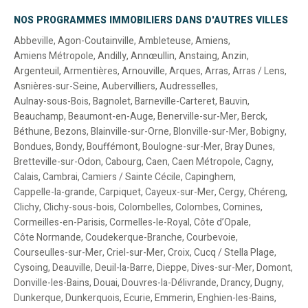
NOS PROGRAMMES IMMOBILIERS DANS D'AUTRES VILLES
Abbeville
,
Agon-Coutainville
,
Ambleteuse
,
Amiens
,
Amiens Métropole
,
Andilly
,
Annœullin
,
Anstaing
,
Anzin
,
Argenteuil
,
Armentières
,
Arnouville
,
Arques
,
Arras
,
Arras / Lens
,
Asnières-sur-Seine
,
Aubervilliers
,
Audresselles
,
Aulnay-sous-Bois
,
Bagnolet
,
Barneville-Carteret
,
Bauvin
,
Beauchamp
,
Beaumont-en-Auge
,
Benerville-sur-Mer
,
Berck
,
Béthune
,
Bezons
,
Blainville-sur-Orne
,
Blonville-sur-Mer
,
Bobigny
,
Bondues
,
Bondy
,
Bouffémont
,
Boulogne-sur-Mer
,
Bray Dunes
,
Bretteville-sur-Odon
,
Cabourg
,
Caen
,
Caen Métropole
,
Cagny
,
Calais
,
Cambrai
,
Camiers / Sainte Cécile
,
Capinghem
,
Cappelle-la-grande
,
Carpiquet
,
Cayeux-sur-Mer
,
Cergy
,
Chéreng
,
Clichy
,
Clichy-sous-bois
,
Colombelles
,
Colombes
,
Comines
,
Cormeilles-en-Parisis
,
Cormelles-le-Royal
,
Côte d’Opale
,
Côte Normande
,
Coudekerque-Branche
,
Courbevoie
,
Courseulles-sur-Mer
,
Criel-sur-Mer
,
Croix
,
Cucq / Stella Plage
,
Cysoing
,
Deauville
,
Deuil-la-Barre
,
Dieppe
,
Dives-sur-Mer
,
Domont
,
Donville-les-Bains
,
Douai
,
Douvres-la-Délivrande
,
Drancy
,
Dugny
,
Dunkerque
,
Dunkerquois
,
Ecurie
,
Emmerin
,
Enghien-les-Bains
,