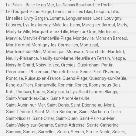
Le Palais - Belle Ile en Mer
,
Le Plessis Bouchard
,
Le Portel
,
Le-Touquet-Paris-Plage
,
Leers
,
Lens
,
Les Lilas
,
Lesquin
,
Lille
,
Linselles
,
Livry-Gargan
,
Lomme
,
Longuenesse
,
Loos
,
Louvigny
,
Louvres
,
Lys-lez-lannoy
,
Malo-les-bains
,
Marcq-en-Barœul
,
Marly
,
Marly-la-Ville
,
Marquette-lez-Lille
,
May-sur-Orne
,
Merlimont
,
Merville
,
Merville-Franceville-Plage
,
Mondeville
,
Mons en Baroeul
,
Montfermeil
,
Montigny-les-Cormeilles
,
Montreuil
,
Montreuil-sur-Mer
,
Morbecque
,
Mouvaux
,
Neufchâtel-Hardelot
,
Neuilly-Plaisance
,
Neuilly-sur-Marne
,
Neuville en Ferrain
,
Nieppe
,
Noisy-le-Grand
,
Noisy-le-sec
,
Orchies
,
Ouistreham
,
Pantin
,
Pérenchies
,
Phalempin
,
Pierrefitte-sur-Seine
,
Pont-l'Evêque
,
Pontoise
,
Puiseux-en-France
,
Quend-Plage
,
Quesnoy-sur-Deûle
,
Rang-du-Fliers
,
Romainville
,
Ronchin
,
Roncq
,
Rosny-sous-Bois
,
Rots
,
Roubaix
,
Rouen
,
Sailly-sur-la-Lys
,
Saint Laurent Blangy
,
Saint-Amand-les-Eaux
,
Saint-André-lez-Lille
,
Saint-Aubin-sur-Mer
,
Saint-Denis
,
Saint-Etienne-au-Mont
,
Saint-Léonard
,
Saint-Martin-Boulogne
,
Saint-Martin-du-Tertre
,
Saint-Nicolas
,
Saint-Omer
,
Saint-Ouen
,
Saint-Pair-sur-Mer
,
Saint-Valery-sur-Somme
,
Sainte-Adresse
,
Sainte-Catherine
,
Sannois
,
Santes
,
Sarcelles
,
Seclin
,
Sevran
,
Sin-Le-Noble
,
Soliers
,