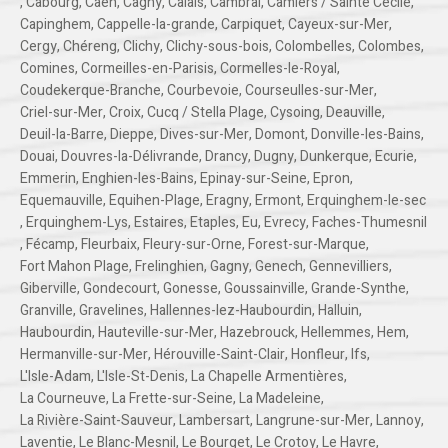
,
Cabourg
,
Caen
,
Cagny
,
Calais
,
Cambrai
,
Camiers / Sainte Cécile
,
Capinghem
,
Cappelle-la-grande
,
Carpiquet
,
Cayeux-sur-Mer
,
Cergy
,
Chéreng
,
Clichy
,
Clichy-sous-bois
,
Colombelles
,
Colombes
,
Comines
,
Cormeilles-en-Parisis
,
Cormelles-le-Royal
,
Coudekerque-Branche
,
Courbevoie
,
Courseulles-sur-Mer
,
Criel-sur-Mer
,
Croix
,
Cucq / Stella Plage
,
Cysoing
,
Deauville
,
Deuil-la-Barre
,
Dieppe
,
Dives-sur-Mer
,
Domont
,
Donville-les-Bains
,
Douai
,
Douvres-la-Délivrande
,
Drancy
,
Dugny
,
Dunkerque
,
Ecurie
,
Emmerin
,
Enghien-les-Bains
,
Epinay-sur-Seine
,
Epron
,
Equemauville
,
Equihen-Plage
,
Eragny
,
Ermont
,
Erquinghem-le-sec
,
Erquinghem-Lys
,
Estaires
,
Etaples
,
Eu
,
Evrecy
,
Faches-Thumesnil
,
Fécamp
,
Fleurbaix
,
Fleury-sur-Orne
,
Forest-sur-Marque
,
Fort Mahon Plage
,
Frelinghien
,
Gagny
,
Genech
,
Gennevilliers
,
Giberville
,
Gondecourt
,
Gonesse
,
Goussainville
,
Grande-Synthe
,
Granville
,
Gravelines
,
Hallennes-lez-Haubourdin
,
Halluin
,
Haubourdin
,
Hauteville-sur-Mer
,
Hazebrouck
,
Hellemmes
,
Hem
,
Hermanville-sur-Mer
,
Hérouville-Saint-Clair
,
Honfleur
,
Ifs
,
L'Isle-Adam
,
L'Isle-St-Denis
,
La Chapelle Armentières
,
La Courneuve
,
La Frette-sur-Seine
,
La Madeleine
,
La Rivière-Saint-Sauveur
,
Lambersart
,
Langrune-sur-Mer
,
Lannoy
,
Laventie
,
Le Blanc-Mesnil
,
Le Bourget
,
Le Crotoy
,
Le Havre
,