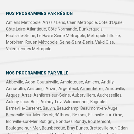
NOS PROGRAMMES PAR RÉGION
Amiens Métropole
,
Arras / Lens
,
Caen Métropole
,
Côte d’Opale
,
Côte Loire-Atlantique
,
Côte Normande
,
Dunkerquois
,
Hauts-de-Seine
,
Le Havre Seine Métropole
,
Métropole Lilloise
,
Morbihan
,
Rouen Métropole
,
Seine-Saint-Denis
,
Val-d'Oise
,
Valenciennes Métropole
.
NOS PROGRAMMES PAR VILLE
Abbeville
,
Agon-Coutainville
,
Ambleteuse
,
Amiens
,
Andilly
,
Annœullin
,
Anstaing
,
Anzin
,
Argenteuil
,
Armentières
,
Arnouville
,
Arques
,
Arras
,
Asnières-sur-Seine
,
Aubervilliers
,
Audresselles
,
Aulnay-sous-Bois
,
Aulnoy-Lez-Valenciennes
,
Bagnolet
,
Barneville-Carteret
,
Bauvin
,
Beauchamp
,
Beaumont-en-Auge
,
Benerville-sur-Mer
,
Berck
,
Béthune
,
Bezons
,
Blainville-sur-Orne
,
Blonville-sur-Mer
,
Bobigny
,
Bondues
,
Bondy
,
Bouffémont
,
Boulogne-sur-Mer
,
Bousbecque
,
Bray Dunes
,
Bretteville-sur-Odon