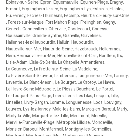
Epinay-sur-Seine
,
Epron
,
Equemauville
,
Equihen-Plage
,
Eragny
,
Ermont
,
Erquinghem-le-sec
,
Erquinghem-Lys
,
Estaires
,
Etaples
,
Eu
,
Evrecy
,
Faches-Thumesnil
,
Fécamp
,
Fleurbaix
,
Fleury-sur-Orne
,
Forest-sur-Marque
,
Fort Mahon Plage
,
Frelinghien
,
Gagny
,
Genech
,
Gennevilliers
,
Giberville
,
Gondecourt
,
Gonesse
,
Goussainville
,
Grande-Synthe
,
Granville
,
Gravelines
,
Hallennes-lez-Haubourdin
,
Halluin
,
Haubourdin
,
Hauteville-sur-Mer
,
Hauts-de-Seine
,
Hazebrouck
,
Hellemmes
,
Hem
,
Hermanville-sur-Mer
,
Hérouville-Saint-Clair
,
Honfleur
,
Ifs
,
L'Isle-Adam
,
L'Isle-St-Denis
,
La Chapelle Armentières
,
La Courneuve
,
La Frette-sur-Seine
,
La Madeleine
,
La Rivière-Saint-Sauveur
,
Lambersart
,
Langrune-sur-Mer
,
Lannoy
,
Laventie
,
Le Blanc-Mesnil
,
Le Bourget
,
Le Crotoy
,
Le Havre
,
Le Havre Seine Métropole
,
Le Plessis Bouchard
,
Le Portel
,
Le-Touquet-Paris-Plage
,
Leers
,
Lens
,
Les Lilas
,
Lesquin
,
Lille
,
Linselles
,
Livry-Gargan
,
Lomme
,
Longuenesse
,
Loos
,
Louvigny
,
Louvres
,
Lys-lez-lannoy
,
Malo-les-bains
,
Marcq-en-Barœul
,
Marly
,
Marly-la-Ville
,
Marquette-lez-Lille
,
Merlimont
,
Merville
,
Merville-Franceville-Plage
,
Métropole Lilloise
,
Mondeville
,
Mons en Baroeul
,
Montfermeil
,
Montigny-les-Cormeilles
,
Montreuil
,
Montreuil-sur-Mer
,
Morbecque
,
Mouvaux
,